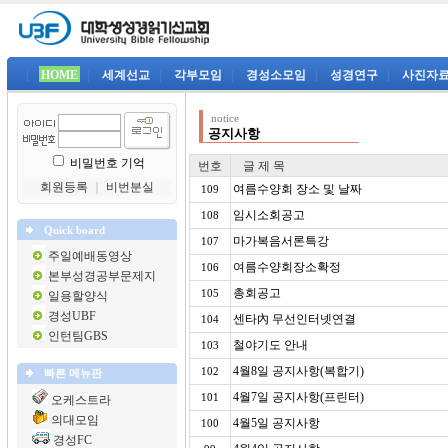
|
HOME
|
세계선교
|
각부모임
|
경성소모임
|
성경연구
|
사진자
notice
공지사항
비밀번호 기억
번호
글 제 목
회원등록
｜
비번분실
여름수양회 장소 및 날짜
109
임시소회공고
108
Quick board
마가복음서론특강
107
주일예배동영상
여름수양회장소확정
106
본부성경공부문제지
총회공고
105
일용할양식
경성UBF
센타內 무선인터넷연결
104
인턴팀GBS
철야기도 안내
103
4월8일 공지사항(복합기)
102
빠른 메뉴판
4월7일 공지사항(프린터)
101
오케스트라
의대모임
4월5일 공지사항
100
경성FC