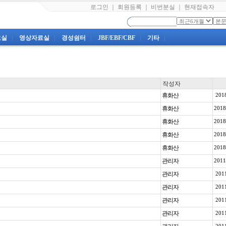
로그인
｜
회원등록
｜
비번분실
｜
현재접속자
료실
|
영상자료실
|
경성쉼터
|
JBF/EBF/CBF
|
기타
|
작성자
휴화산
201
휴화산
201
휴화산
201
휴화산
201
휴화산
201
관리자
201
관리자
201
관리자
201
관리자
201
관리자
201