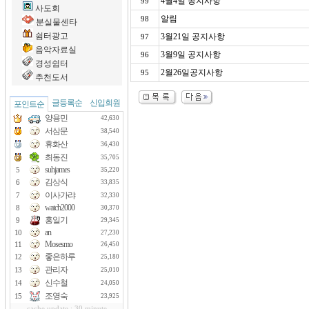
4월4일 공지사항
99
사도회
알림
98
분실물센타
쉼터광고
3월21일 공지사항
97
음악자료실
3월9일 공지사항
96
경성쉼터
2월26일공지사항
95
추천도서
글등록순
신입회원
포인트순
양용민
42,630
서삼문
38,540
휴화산
36,430
최동진
35,705
suhjames
5
35,220
김상식
6
33,835
이사가랴
7
32,330
watch2000
8
30,370
홍일기
9
29,345
an
10
27,230
Mosesmo
11
26,450
좋은하루
12
25,180
관리자
13
25,010
신수철
14
24,050
조영숙
15
23,925
cache update : 30 minute