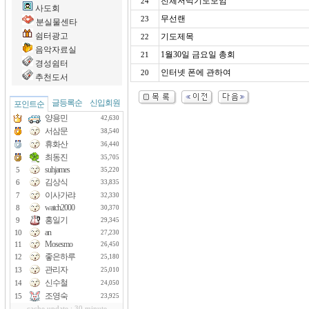
전체저녁기도모임
24
사도회
무선랜
23
분실물센타
쉼터광고
기도제목
22
음악자료실
1월30일 금요일 총회
21
경성쉼터
인터넷 폰에 관하여
20
추천도서
글등록순
신입회원
포인트순
양용민
42,630
서삼문
38,540
휴화산
36,440
최동진
35,705
suhjames
5
35,220
김상식
6
33,835
이사가랴
7
32,330
watch2000
8
30,370
홍일기
9
29,345
an
10
27,230
Mosesmo
11
26,450
좋은하루
12
25,180
관리자
13
25,010
신수철
14
24,050
조영숙
15
23,925
cache update : 30 minute