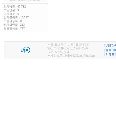
전체방문 :
47,712
오늘방문 : 3
어제방문 : 6
전체글등록 :
10,567
오늘글등록 : 0
전체답변글 : 213
댓글및쪽글 : 742
서울 동대문구 이문2동 264-231
[UBF한
Tel:070-7119-3521,02-968-4586
[뉴욕UB
Fax:02-965-8594
[키에프U
서제임스목자님메일:Suhjt@hitel.net