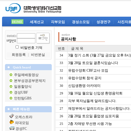
|
HOME
|
세계선교
|
각부모임
|
경성소모임
|
성경연구
|
사진자
notice
공지사항
비밀번호 기억
번호
글 제 목
회원등록
｜
비번분실
3월 정기 소회 (3월 27일 금요일 오후 8시)
34
3월 28일 토요일 결혼식있습니다
33
Quick board
유럽수양회 CBF교사 모집
32
주일예배동영상
유럽수양회 참석 공지
31
본부성경공부문제지
신입생환영 아카데미
30
일용할양식
경성UBF
3월 16일 월요일 신입생 환영음악회
29
인턴팀GBS
각부 목자님들께 알려드립니다.
28
재정부에서 알려드리는 공지사항입니다.
27
빠른 메뉴판
2월 28일 토요일 졸업생 심포지움
26
오케스트라
의대모임
2층 자매방 무선랜 사용 가능
25
경성FC