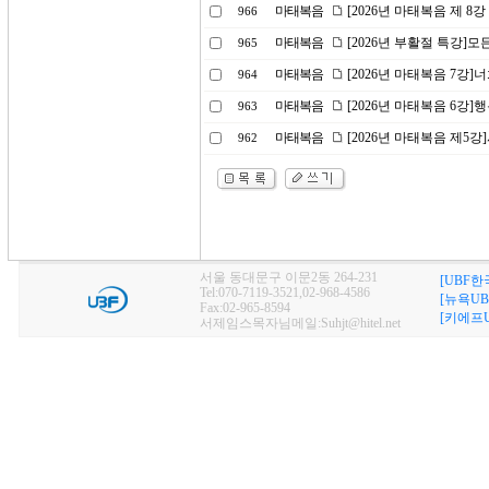
마태복음
[2026년 마태복음 제 8
966
마태복음
[2026년 부활절 특강]
965
마태복음
[2026년 마태복음 7강
964
마태복음
[2026년 마태복음 6강]
963
마태복음
[2026년 마태복음 제5
962
서울 동대문구 이문2동 264-231
[UBF한
Tel:070-7119-3521,02-968-4586
[뉴욕UB
Fax:02-965-8594
[키에프U
서제임스목자님메일:Suhjt@hitel.net