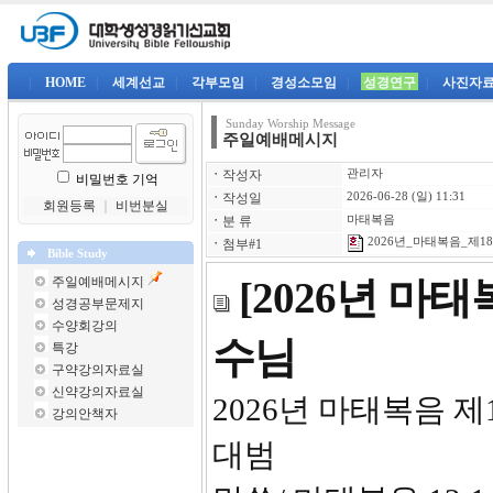
|
HOME
|
세계선교
|
각부모임
|
경성소모임
|
성경연구
|
사진자
Sunday Worship Message
주일예배메시지
ㆍ
작성자
관리자
비밀번호 기억
ㆍ
작성일
2026-06-28 (일) 11:31
회원등록
｜
비번분실
ㆍ
분 류
마태복음
2026년_마태복음_제18강
ㆍ
첨부#1
Bible Study
주일예배메시지
[2026년 마
성경공부문제지
수양회강의
수님
특강
구약강의자료실
신약강의자료실
2026년
강의안책자
대범 이방의