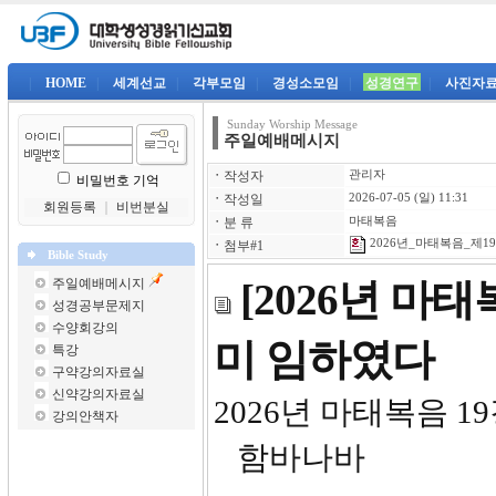
|
HOME
|
세계선교
|
각부모임
|
경성소모임
|
성경연구
|
사진자
Sunday Worship Message
주일예배메시지
ㆍ
작성자
관리자
비밀번호 기억
ㆍ
작성일
2026-07-05 (일) 11:31
회원등록
｜
비번분실
ㆍ
분 류
마태복음
2026년_마태복음_제19강
ㆍ
첨부#1
Bible Study
주일예배메시지
[2026년 마
성경공부문제지
수양회강의
미 임하였다
특강
구약강의자료실
신약강의자료실
2026
강의안책자
함바나바