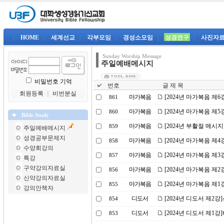
|
HOME
|
세계선교
|
각부모임
|
경성소모임
|
성경연구
|
사진자
Sunday Worship Message
주일예배메시지
비밀번호 기억
번호
글 제 목
회원등록
｜
비번분실
마가복음
[2024년 마가복음 제
861
마가복음
[2024년 마가복음 제
860
Bible Study
마가복음
[2024년 부활절 메시
859
주일예배메시지
성경공부문제지
마가복음
[2024년 마가복음 제
858
수양회강의
마가복음
[2024년 마가복음 제
857
특강
구약강의자료실
마가복음
[2024년 마가복음 제2
856
신약강의자료실
마가복음
[2024년 마가복음 제
855
강의안책자
디도서
[2024년 디도서 제2
854
디도서
[2024년 디도서 제1
853