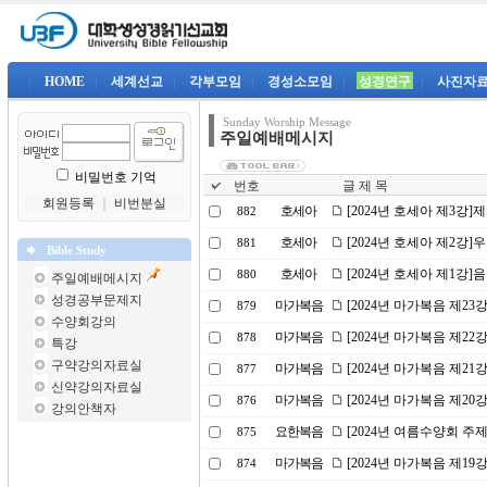
|
HOME
|
세계선교
|
각부모임
|
경성소모임
|
성경연구
|
사진자
Sunday Worship Message
주일예배메시지
비밀번호 기억
번호
글 제 목
회원등록
｜
비번분실
호세아
[2024년 호세아 제3강
882
호세아
[2024년 호세아 제2강
881
Bible Study
호세아
[2024년 호세아 제1강
880
주일예배메시지
성경공부문제지
마가복음
[2024년 마가복음 제2
879
수양회강의
마가복음
[2024년 마가복음 제22
878
특강
구약강의자료실
마가복음
[2024년 마가복음 제21
877
신약강의자료실
마가복음
[2024년 마가복음 제2
876
강의안책자
요한복음
[2024년 여름수양회 주
875
마가복음
[2024년 마가복음 제1
874