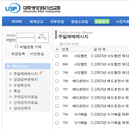
|
HOME
|
세계선교
|
각부모임
|
경성소모임
|
성경연구
|
사진자
Sunday Worship Message
주일예배메시지
비밀번호 기억
번호
글 제 목
회원등록
｜
비번분실
사도행전
[2023년 사도행전 제
801
사도행전
[2023년 사도행전 제
800
Bible Study
사도행전
[2023년 사도행전 제
799
주일예배메시지
성경공부문제지
베드로전서
[2023년 베드로전서 
798
수양회강의
베드로전서
[2023년 베드로전서 
797
특강
구약강의자료실
베드로전서
[2023년 베드로전서 
796
신약강의자료실
베드로전서
[2023년 베드로전서 제
795
강의안책자
누가복음
[2022년 누가복음 제
794
누가복음
[2023년 누가복음 제
793