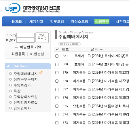
|
HOME
|
세계선교
|
각부모임
|
경성소모임
|
성경연구
|
사진자
Sunday Worship Message
주일예배메시지
비밀번호 기억
번호
글 제 목
회원등록
｜
비번분실
호세아
[2024년 호세아 제2강
881
호세아
[2024년 호세아 제1강
880
Bible Study
마가복음
[2024년 마가복음 제2
879
주일예배메시지
성경공부문제지
마가복음
[2024년 마가복음 제22
878
수양회강의
마가복음
[2024년 마가복음 제21
877
특강
구약강의자료실
마가복음
[2024년 마가복음 제2
876
신약강의자료실
요한복음
[2024년 여름수양회 주
875
강의안책자
마가복음
[2024년 마가복음 제1
874
마가복음
[2024년 마가복음 제18
873