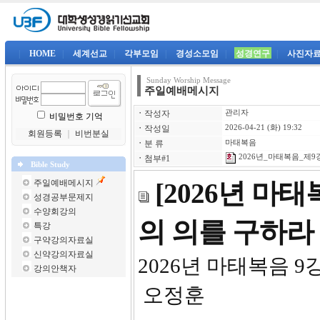
|
HOME
|
세계선교
|
각부모임
|
경성소모임
|
성경연구
|
사진자
Sunday Worship Message
주일예배메시지
ㆍ
작성자
관리자
비밀번호 기억
ㆍ
작성일
2026-04-21 (화) 19:32
회원등록
｜
비번분실
ㆍ
분 류
마태복음
2026년_마태복음_제9강-
ㆍ
첨부#1
Bible Study
주일예배메시지
[2026년 마
성경공부문제지
수양회강의
의 의를 구하라
특강
구약강의자료실
신약강의자료실
2026
강의안책자
오정훈