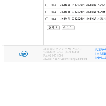
마태복음
[2026년 마태복음 7강
964
마태복음
[2026년 마태복음 6강]
963
마태복음
[2026년 마태복음 제5
962
서울 동대문구 이문2동 264-231
[UBF한
Tel:070-7119-3521,02-968-4586
[뉴욕UB
Fax:02-965-8594
[키에프U
서제임스목자님메일:Suhjt@hitel.net