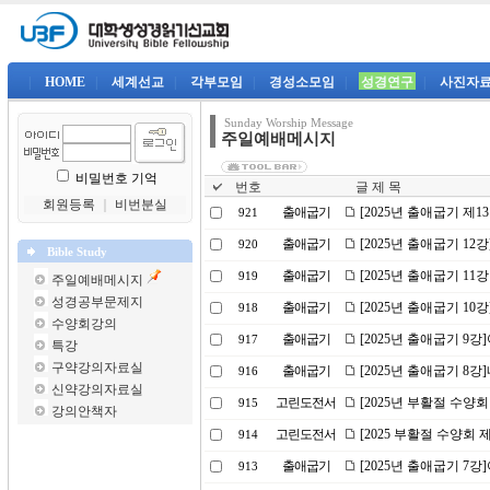
|
HOME
|
세계선교
|
각부모임
|
경성소모임
|
성경연구
|
사진자
Sunday Worship Message
주일예배메시지
비밀번호 기억
번호
글 제 목
회원등록
｜
비번분실
출애굽기
[2025년 출애굽기 제1
921
출애굽기
[2025년 출애굽기 12
920
Bible Study
출애굽기
[2025년 출애굽기 11
919
주일예배메시지
성경공부문제지
출애굽기
[2025년 출애굽기 1
918
수양회강의
출애굽기
[2025년 출애굽기 9
917
특강
구약강의자료실
출애굽기
[2025년 출애굽기 8
916
신약강의자료실
고린도전서
[2025년 부활절 수양회
915
강의안책자
고린도전서
[2025 부활절 수양회
914
출애굽기
[2025년 출애굽기 
913