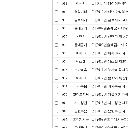
창세기
[창세기 영어예배 8강
981
열왕기하
[2012년 신년수양회 
980
골로새서
[2013년 골로새서 제
979
출애굽기
[2009년출애굽기제5
978
신명기
[2015년 신명기 제1
977
출애굽기
[2009년출애굽기제1
976
이사야
[2010년 이사야서 
975
에스겔
[2018년 에스겔 제3
974
누가복음
[2011년 누가복음 
973
이사야
[2012년 봄학기 특강
972
마가복음
[2012년 마가복음 제
971
고린도전서
[2012년 가을학기준
970
사도행전
[2016년 사도행전 제1
969
요한복음
[2015년 요한복음 제
968
요한계시록
[2009년요한계시록제
967
출애굽기
[2009년출애굽기제3
966