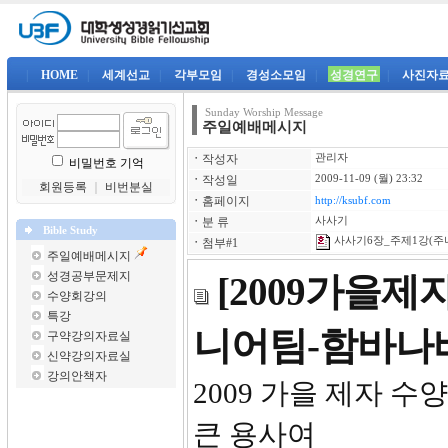
|
HOME
|
세계선교
|
각부모임
|
경성소모임
|
성경연구
|
사진자
Sunday Worship Message
주일예배메시지
ㆍ
작성자
관리자
비밀번호 기억
ㆍ
작성일
2009-11-09 (월) 23:32
회원등록
｜
비번분실
ㆍ
홈페이지
http://ksubf.com
ㆍ
분 류
사사기
Bible Study
사사기6장_주제1강(주니
ㆍ
첨부#1
주일예배메시지
성경공부문제지
[2009가을
수양회강의
특강
니어팀-함바나
구약강의자료실
신약강의자료실
강의안책자
2009 가을 제자 수양회
큰 용사여