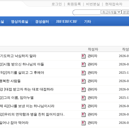
로그인
｜
회원등록
｜
비번분실
｜
현재접속자
료실
|
영상자료실
|
경성쉼터
|
JBF/EBF/CBF
|
기타
|
작성자
작성
항상 기도하고 낙심하지 말라
관리자
2026-0
 4강]시험 받으신 하나님의 아들
관리자
2026-0
제 9강]자기를 살피고 그 후에야
관리자
2025-1
강]행복한 사람들
관리자
2026-0
10강 ]대접 받고자 하는 대로 대접하라
관리자
2026-0
1강]그의 이름, 임마누엘
관리자
2025-1
주제 4강]나를 보낸 이는 하나님이시라
관리자
2026-0
12강]우리의 연약함과 병을 친히 짊어지셨다..
관리자
2026-0
1]일어나 잡아 먹어라
관리자
2026-0