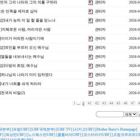
 ]먼저 그의 나라와 그의 의를 구하라
관리자
2026-0
]모든 민족을 제자로 삼아
관리자
2026-0
5강]내가 능히 이 일 할 줄을 믿느냐
관리자
2026-0
강 ]지혜로운 사람, 어리석은 사람
관리자
2026-0
3강]이이가 어떠한 사람이기에
관리자
2026-0
14강]죄인을 부르러 오신 예수님
관리자
2026-0
6강]열둘을 내보내시는 예수님
관리자
2026-0
8강]이방의 희망, 예수님
관리자
2026-0
9강]하나님의 나라가 이미 임하였다
관리자
2026-0
7강]내가 너희를 쉬게 하리라
관리자
2026-0
]천국의 비밀(2)
관리자
2026-0
1
,,,
41
42
43
44
45
46
47
4
국본부]
[유럽UBF]
[UBF국제본부]
[UBF TV]
[시카고UBF]
[Mother Barry's Homepage]
F]
[워싱턴UBF]
[노스웨스턴UBF]
[콜롬비아UBF]
[코스타리카UBF]
[프랑크푸르트UB