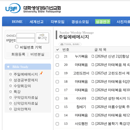
|
HOME
|
세계선교
|
각부모임
|
경성소모임
|
성경연구
|
사진자
Sunday Worship Message
주일예배메시지
비밀번호 기억
번호
글 제 목
회원등록
｜
비번분실
누가복음
[2026년 신년 2강]
21
마태복음
[2026년 마태복음 제
20
Bible Study
고린도전서
[2025년 고린도전서 
19
주일예배메시지
성경공부문제지
마태복음
[2026년 마태복음 6
18
수양회강의
마태복음
[2026년 마태복음 제
17
특강
구약강의자료실
이사야
[2025년 성탄 메시지 
16
신약강의자료실
창세기
[2026년 여름수양회 
15
강의안책자
마태복음
[2026년 마태복음 제
14
사도행전
[2026년 봄학기 특강
13