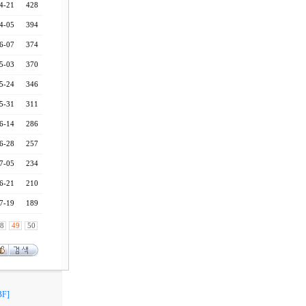
4-21
428
4-05
394
6-07
374
5-03
370
5-24
346
5-31
311
6-14
286
6-28
257
7-05
234
6-21
210
7-19
189
8
49
50
F]