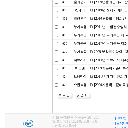
출애굽기
[2009년출애굽기제9강
833
창세기
[2019년 창세기 제18
832
요한복음
[2010부활절수양회2강
831
누가복음
[2011년 부활절수양회
830
누가복음
[2011년 누가복음 제
829
누가복음
[2017년 누가복음 제2
828
누가복음
2009 부활절수양회 
827
히브리서
[2015년 히브리서 제
826
에스겔
[2009가을학기준비특강
825
느헤미야
[2011년 제자수양회 제
824
요한복음
[2009가을학기준비특강
823
서울 동대문구 이문2동 264-231
[UBF한
Tel:070-7119-3521,02-968-4586
[뉴욕UB
Fax:02-965-8594