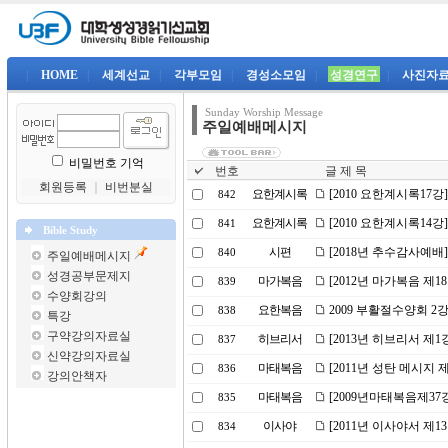
|
HOME
|
세계선교
|
각부모임
|
경성소모임
|
성경연구
|
사진자
Sunday Worship Message
주일예배메시지
비밀번호 기억
번호
글 제 목
회원등록
｜
비번분실
요한계시록
[2010 요한계시록17
842
요한계시록
[2010 요한계시록14강
841
Bible Study
시편
[2018년 추수감사예
840
주일예배메시지
성경공부문제지
마가복음
[2012년 마가복음 제
839
수양회강의
요한복음
2009 부활절수양회 2
838
특강
구약강의자료실
히브리서
[2013년 히브리서 제
837
신약강의자료실
마태복음
[2011년 성탄 메시지
836
강의안책자
마태복음
[2009년마태복음제37
835
이사야
[2011년 이사야서 제
834