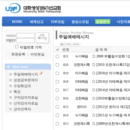
|
HOME
|
세계선교
|
각부모임
|
경성소모임
|
성경연구
|
사진자
Sunday Worship Message
주일예배메시지
비밀번호 기억
번호
글 제 목
회원등록
｜
비번분실
누가복음
2009 부활절수양회 
821
요한계시록
[2010 요한계시록15
820
Bible Study
마가복음
[2018년 마가복음 제
819
주일예배메시지
성경공부문제지
마태복음
[2014년 마태복음 제
818
수양회강의
마태복음
[2014년 마태복음 제
817
특강
구약강의자료실
요한복음
[2010부활절수양회2
816
신약강의자료실
로마서
[2012년 로마서 제2
815
강의안책자
누가복음
[2011년 누가복음 제
814
요한계시록
[2009년요한계시록제
813