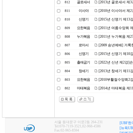
골로새서
[2013년 골로새서 제
812
이사야
[2010년 이사야서 제
811
신명기
[2015년 신명기 제13
810
요한복음
[2011년 여름수양회
809
누가복음
[2011년 누가복음 제
808
로마서
[2009 송년예배] 거
807
신명기
[2015년 신명기 제1
806
출애굽기
[2022년 신년 제2강
805
창세기
[2013년 창세기 제11
804
요한복음
[2010부활절수양회2
803
마태복음
[2014년 마태복음 제
802
서울 동대문구 이문2동 264-231
[UBF한
Tel:070-7119-3521,02-968-4586
[뉴욕UB
Fax:02-965-8594