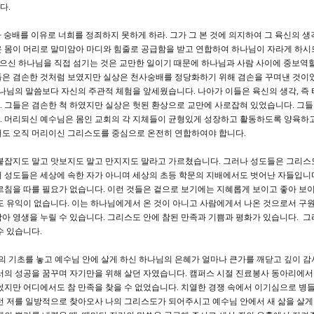
다.
천사 숭배를 이유로 너희를 정죄하지 못하게 하라. 그가 그 본 것에 의지하여 그 육신의 
온 몸이 머리로 말미암아 마디와 힘줄로 공급함을 받고 연합하여 하나님이 자라게 하시
높으신 하나님을 직접 섬기는 것은 교만한 일이기 때문에 하나님과 사람 사이에 중보역
들은 겸손한 것처럼 보였지만 실상은 천사숭배를 정당화하기 위해 겸손을 꾸며낸 것이
하나님의 말씀보다 자신의 주관적 체험을 앞세웠습니다. 나아가 이들은 육신의 생각, 즉 
 그들은 겸손한 척 하였지만 실상은 헛된 환상으로 교만에 사로잡혀 있었습니다. 그
. 머리되신 예수님은 몸인 교회의 각 지체들이 균형있게 성장하고 활동하도록 양육하
서도 오직 머리이신 그리스도를 중심으로 온전히 연합하여야 합니다.
잡지도 말고 맛보지도 말고 만지지도 말라고 가르쳤습니다. 그러나 성도들은 그리스
 성도들은 세상에 속한 자가 아니며 세상의 초등 학문의 지배에서도 벗어난 자들입니
르침을 따를 필요가 없습니다. 이런 것들은 겉으로 보기에는 지혜롭게 보이고 좋아 보
도 유익이 없습니다. 이는 하나님에게서 온 것이 아니고 사람에게서 나온 것으로서 구
아 영생을 누릴 수 있습니다. 그리스도 안에 참된 만족과 기쁨과 평화가 있습니다. 
수 있습니다.
 기초를 놓고 예수님 안에 살게 하신 하나님의 은혜가 얼마나 큰가를 깨닫고 깊이 감
서의 성공을 꿈꾸며 자기만을 위해 살던 자였습니다. 캠퍼스 시절 진료봉사 동아리에서
썼지만 어디에서도 참 만족을 찾을 수 없었습니다. 치열한 경쟁 속에서 이기심으로 병
런 저를 일방적으로 찾아오사 나의 그리스도가 되어주시고 예수님 안에서 새 삶을 살