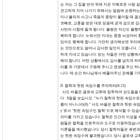
는 자는 그 집을 반석 위에 지은 지혜로운 사람 
견고하게 지어 나가기 위해서는 말씀에 순종하는 
이나 불의의 사고나 죽음의 풍랑이 몰아칠 때 결코
셋째로, 교훈을 받은 대로 믿음에 굳게 섬으로 
사탄의 시험에 들게 됩니다. 불평은 자신도 불행
복하게 합니다. 누워서만 지내는 중증 뇌성마비 
있어도 행복해 합니다. 가만히 생각해보면 우리에
는 것만으로도 얼마나 감사한 일인지 모릅니다. 
하게 지내고 있습니다. 믿는 자들은 어떤 상황에서
해야 합니다. 어떤 상황에서도 감사를 넘치게 하려
리를 죄 가운데서 구원해 주시고 영생을 주신 하
니다. 매 순간 하나님께서 베풀어주신 은혜를 기
II. 철학과 헛된 속임수를 주의하라(8-23)
사도 바울은 골로새 교회에 침투하여 성도들을 
다. 8절을 보십시오. “누가 철학과 헛된 속임
름이 아니니라(8).” 사도 바울은 철학과 헛된 속임수를 
y’로서 ‘헛된 속임수인 철학’으로 해석할 수 있습니다.
의미를 가지고 있습니다. 철학은 인간의 이성을 
람들은 철학을 인본주의의 도구로 이용하였습니다
이론들을 제시했습니다. 당시 철학자들은 궤변과
는 헛된 속임수에 불과했습니다. 당시 골로새 교