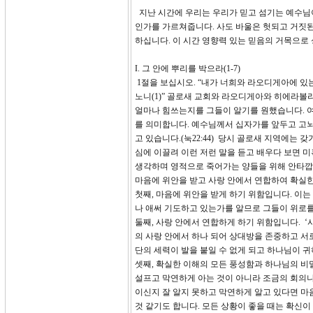
지난 시간에 우리는 우리가 믿고 섬기는 예수님이
인가를 가르쳐줍니다. 사도 바울은 헛되고 거짓된
하십니다. 이 시간 영향력 있는 믿음의 거목으로 
I. 그 안에 뿌리를 박으라(1-7)
1절을 보십시오. “내가 너희와 라오디게아에 있
노니(1)” 골로새 교회와 라오디게아와 히에라볼
얼마나 힘쓰는지를 그들이 알기를 원했습니다. 여기
를 의미합니다. 예수님께서 십자가를 앞두고 고
고 있습니다.(눅22:44) 당시 골로새 지역에는
심에 이끌려 이런 저런 말을 듣고 배우다 보면 
생각하며 영적으로 죽어가는 양들을 위해 안타깝고
마음에 위안을 받고 사랑 안에서 연합하여 확실
첫째, 마음에 위안을 받게 하기 위함입니다. 이는
나 애써 기도하고 있는가를 알므로 그들이 위로를
둘째, 사랑 안에서 연합하게 하기 위함입니다. 
의 사랑 안에서 하나 되어 상대방을 존중하고 서
단의 세력이 발을 붙일 수 없게 되고 하나님이 귀
셋째, 확실한 이해의 모든 풍성함과 하나님의 비
설프고 막연하게 아는 것이 아니라 조금의 회의나
이신지 잘 알지 못하고 막연하게 알고 있다면 마음
것 같기도 합니다. 모든 상황이 좋을 때는 확신이