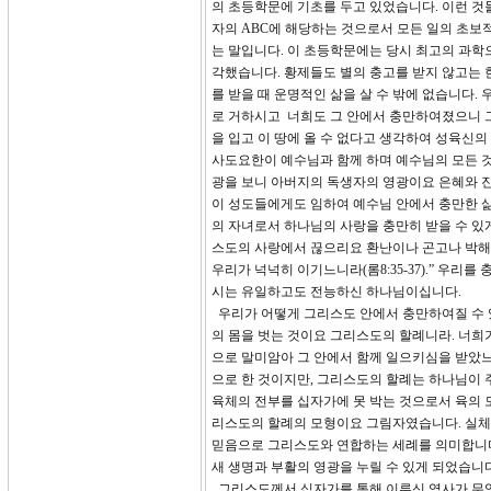
의 초등학문에 기초를 두고 있었습니다. 이런 것
자의 ABC에 해당하는 것으로서 모든 일의 초보
는 말입니다. 이 초등학문에는 당시 최고의 과학
각했습니다. 황제들도 별의 충고를 받지 않고는 
를 받을 때 운명적인 삶을 살 수 밖에 없습니다. 
로 거하시고 너희도 그 안에서 충만하여졌으니 
을 입고 이 땅에 올 수 없다고 생각하여 성육신
사도요한이 예수님과 함께 하며 예수님의 모든 것
광을 보니 아버지의 독생자의 영광이요 은혜와 진리
이 성도들에게도 임하여 예수님 안에서 충만한 삶
의 자녀로서 하나님의 사랑을 충만히 받을 수 있
스도의 사랑에서 끊으리요 환난이나 곤고나 박해
우리가 넉넉히 이기느니라(롬8:35-37).” 우
시는 유일하고도 전능하신 하나님이십니다.
우리가 어떻게 그리스도 안에서 충만하여질 수 있습
의 몸을 벗는 것이요 그리스도의 할례니라. 너희
으로 말미암아 그 안에서 함께 일으키심을 받았느
으로 한 것이지만, 그리스도의 할례는 하나님이 
육체의 전부를 십자가에 못 박는 것으로서 육의 
리스도의 할례의 모형이요 그림자였습니다. 실체
믿음으로 그리스도와 연합하는 세례를 의미합니다
새 생명과 부활의 영광을 누릴 수 있게 되었습니다
그리스도께서 십자가를 통해 이루신 역사가 무엇입