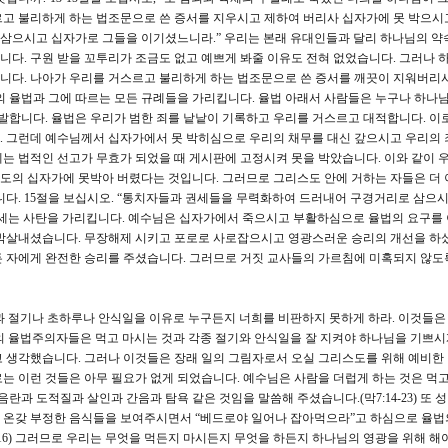
르고 불리하게 하는 법조문으로 쓴 증서를 지우시고 제하여 버리사 십자가에 못 박으시
삼으시고 십자가로 그들을 이기셨느니라.” 우리는 본래 유대인들과 달리 하나님의 약
다. 구원 받을 꼬투리가 조금도 없고 예쁘게 봐줄 이유도 전혀 없었습니다. 그러나
니다. 나아가 우리를 거스르고 불리하게 하는 법조문으로 쓴 증서를 깨끗이 지워버리
의 율법과 그에 따르는 모든 규례들을 가리킵니다. 율법 아래서 사람들은 누구나 하나님
고발합니다. 율법은 우리가 범한 죄를 낱낱이 기록하고 우리를 거스르고 대적합니다. 이
. 그런데 예수님께서 십자가에서 못 박히심으로 우리의 채무를 대신 갚으시고 우리의 
는 법적인 선고가 무효가 되었을 때 게시판에 고정시켜 못을 박았습니다. 이와 같이 
도의 십자가에 못박아 버렸다는 것입니다. 그러므로 그리스도 안에 거하는 자들은 더 
니다. 15절을 보십시오. “통치자들과 권세들을 무력화하여 드러내어 구경거리로 삼으
권세는 사탄을 가리킵니다. 예수님은 십자가에서 죽으시고 부활하심으로 율법의 요구를 
 박살내셨습니다. 무장해제 시키고 포로로 사로잡으시고 영광스러운 승리의 개선을 하
든 자에게 완전한 승리를 주셨습니다. 그러므로 거짓 교사들의 가르침에 미혹되지 않도
것과 절기나 초하루나 안식일을 이유로 누구든지 너희를 비판하지 못하게 하라. 이것들은
 율법주의자들은 먹고 마시는 것과 각종 절기와 안식일을 잘 지켜야 하나님을 기쁘시
 생각했습니다. 그러나 이것들은 장래 일의 그림자로서 오실 그리스도를 위해 예비한
는 이런 것들은 아무 필요가 없게 되었습니다. 예수님은 사람을 더럽게 하는 것은 먹고
음란과 도적질과 살인과 간음과 탐욕 같은 것임을 말씀해 주셨습니다.(막7:14-23) 또
 온갖 부정한 음식들을 보여주시면서 “베드로야 일어나 잡아먹으라”고 하심으로 율법
9-16) 그러므로 우리는 무엇을 먹든지 마시든지 무엇을 하든지 하나님의 영광을 위해 해