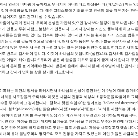
같아서 인생에 비바람이 몰아쳐도 무너지지 아니한다고 하셨습니다.(마7:24-27) 이는 
것이 중요함을 말해줍니다. 예수 그리스도에 기초를 두고 인생의 집을 지은 자는 환
 넘어지지 않고 견고히 설 수 있습니다.
감사함이 넘치게 됩니다. 우리의 본성은 가만히 있으면 감사보다 불평이 절로 나옵니다. 
하게 만들고 주위 사람도 불행하게 만듭니다. 그러나 감사는 자신도 행복하게 하고 다른
환자들은 앉을 수만 있어도 행복해 합니다. 앉아서만 지내는 환자는 자기 스스로 밥을 
게는 감사할 것들이 참으로 많습니다. 현재 살아 숨쉬며 두 손과 발을 자유자재로 사용
그런데 많은 부분에서 우리가 누리고 있는 많은 은혜를 당연한 것으로 여기고 감사함 
도 반드시 감사해야 합니다. 이것이 하나님의 뜻입니다.(살전5:18). 감사하되 감사함
면 어떻게 해야 합니까? 우리가 받은 바 말씀을 기초로 믿음에 굳게 서야 합니다. 무
나님의 은혜를 늘 기억해야 합니다. 받은바 은혜에 뿌리 내릴 때 예수님께 대한 감사가 
억하고 감사가 넘치는 삶을 살기를 기도합니다.
미혹하는 이단의 정체를 파헤치면서 하나님의 신성이 충만하신 예수님에 대해 증거하
수로 너희를 사로잡을까 주의하라 이것은 사람의 전통과 세상의 초등학문을 따름이요 그
주의하라고 경계합니다. ‘철학과 헛된 속임수’란 영어로는 ‘hollow and deceptive phil
 철학(philosophy)이란 말은 philo(사랑)+sophy(지혜)로서 ‘지혜를 사랑하는 것’
사용하여 참된 지혜를 추구하며 인생의 의미와 목적이 무엇인가 생각하도록 해줍니다.
. 인간의 이성을 최고의 위치에 올려놓고, 하나님을 부정하고 우주와 인간에 대해서
 같은 언어유희에 빠져 화려하고 멋있는 말로 사람들의 마음을 사로잡고자 했습니다. 
회 내의 유대 율법주의와 영지주의 모두 전통을 가지고 있었는데 이런 것들은 사람의 