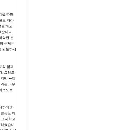
생각을 따라
므로 자라
할을 하고
었습니다.
타락한 본
들의 문제는
고 인도하시
도와 함께
다. 그러므
이지만 육체
원과는 아무
그리스도로
사하게 되
 활동도 하
들고 지치고
게 하셨습니