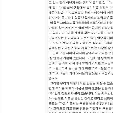
고 있는 것이 아닌가 하는 생각이 들기도 합니다
게 됩니다. 또 실제 생활에서 불이익을 당하거나
때문이었습니다. 그러므로 우리는 예수님이 어떤 
심지어는 목숨의 위협을 받을지라도 조금도 흔들림
바울은 그리스도를 ‘하나님의 비밀’이라고 하였습
간절히 찾는 자에게는 열려 있는 공개된 비밀이십
고 있습니다. “나를 간절히 찾는 자가 나를 만날 것이
그리스도는 하나님의 비밀로서 알면 알수록 신비스
‘그노시스’로서 진리를 이해하는 힘이라면 ‘지혜
님께서는 이러한 지혜와 지식으로 온 세상을 창
그 안에 모든 지혜와 지식이 감추어져 있다는 것은
참 만족과 기쁨이 있습니다. 그 안에 참 평화와
안에 모든 지혜와 지식의 보화가 가득한 하나님의
즉 그럴듯하게 들리는 거짓 이론으로 그들을 속이
께 하며 그들이 거짓 교사들의 잘못된 가르침과 
습니다.
그러면 우리가 어떻게 이런 믿음을 가질 수 있습니
안에 뿌리를 박으며 세움을 받아 교훈을 받은 대
‘주’ 앞에 정관사가 붙어 있습니다. 이는 예수
하나님께로 이르는 유일한 길이요 진리요 생명이 되
드로는 “다른 이로써는 구원을 받을 수 없나니 천
다. 그러므로 죄로 인한 영원한 파멸에서 구원을