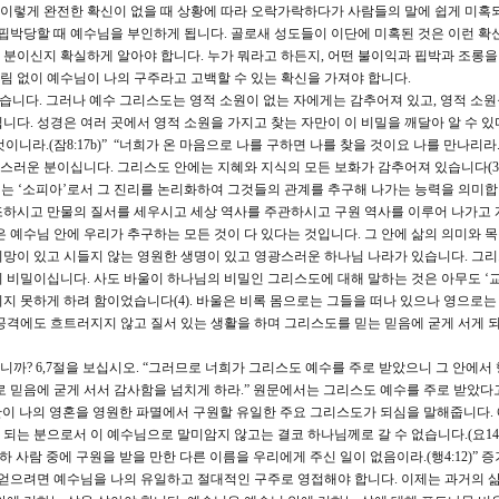
. 이렇게 완전한 확신이 없을 때 상황에 따라 오락가락하다가 사람들의 말에 쉽게 미혹
 핍박당할 때 예수님을 부인하게 됩니다. 골로새 성도들이 이단에 미혹된 것은 이런 확
분이신지 확실하게 알아야 합니다. 누가 뭐라고 하든지, 어떤 불이익과 핍박과 조롱을
 없이 예수님이 나의 구주라고 고백할 수 있는 확신을 가져야 합니다.
니다. 그러나 예수 그리스도는 영적 소원이 없는 자에게는 감추어져 있고, 영적 소
니다. 성경은 여러 곳에서 영적 소원을 가지고 찾는 자만이 이 비밀을 깨달아 알 수 있
니라.(잠8:17b)” “너희가 온 마음으로 나를 구하면 나를 찾을 것이요 나를 만나리라.(렘
러운 분이십니다. 그리스도 안에는 지혜와 지식의 모든 보화가 감추어져 있습니다(3).
’는 ‘소피아’로서 그 진리를 논리화하여 그것들의 관계를 추구해 나가는 능력을 의미합
조하시고 만물의 질서를 세우시고 세상 역사를 주관하시고 구원 역사를 이루어 나가고 
 예수님 안에 우리가 추구하는 모든 것이 다 있다는 것입니다. 그 안에 삶의 의미와 
 희망이 있고 시들지 않는 영원한 생명이 있고 영광스러운 하나님 나라가 있습니다. 그
 비밀이십니다. 사도 바울이 하나님의 비밀인 그리스도에 대해 말하는 것은 아무도 ‘교
지 못하게 하려 함이었습니다(4). 바울은 비록 몸으로는 그들을 떠나 있으나 영으로는
공격에도 흐트러지지 않고 질서 있는 생활을 하며 그리스도를 믿는 믿음에 굳게 서게 
까? 6,7절을 보십시오. “그러므로 너희가 그리스도 예수를 주로 받았으니 그 안에서
로 믿음에 굳게 서서 감사함을 넘치게 하라.” 원문에서는 그리스도 예수를 주로 받았다고
님만이 나의 영혼을 영원한 파멸에서 구원할 유일한 주요 그리스도가 되심을 말해줍니다.
는 분으로서 이 예수님으로 말미암지 않고는 결코 하나님께로 갈 수 없습니다.(요14:6
하 사람 중에 구원을 받을 만한 다른 이름을 우리에게 주신 일이 없음이라.(행4:12)”
 얻으려면 예수님을 나의 유일하고 절대적인 구주로 영접해야 합니다. 이제는 과거의 삶