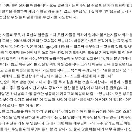
 어떤 분이신가를 배웠습니다. 오늘 말씀에서는 예수님을 주로 받은 자가 힘써야 할 
 철학을 분별하여 세상의 헛된 것을 좇지 않고 예수님 안에 깊이 뿌리박음으로 굳게 
성장할 수 있는 비결을 배울 수 있기를 기도합니다.
는 자들과 무릇 내 육신의 얼굴을 보지 못한 자들을 위하여 얼마나 힘쓰는지를 너희가 
리 교회는 에바브라가 개척한 교회들이었습니다. 바울은 한 번도 본적이 없는 그곳 성
서 ‘힘쓴다’는 것은 영어의 agony에 해당하는 말로써 몸부림치는 고통의 절정, 필
뇌하며 겟세마네동산에서 힘쓰고 애써 간절히 기도하시던 모습을 기록할 때에도 이 단
 갖가지 철학이나 이단 사상, 유대의 율법주의들이 난무하고 있었습니다. 이런 분위기에서
미혹되기 쉽고 복음 진리를 상실할 위험이 있었습니다. 그래서 바울은 감옥에 있으면서도
 간절한 마음으로 힘써서 기도했습니다. 그 목적이 무엇입니까? 2절을 보십시오. “
한 이해의 모든 풍성함과 하나님의 비밀인 그리스도를 깨닫게 하려 함이니”
 단순히 위로 받는 것이 아니라 용기를 주고 힘을 주는 것을 의미합니다. 바울이 그들을
 받고 용기를 얻어 이단 사상의 공격으로 인한 힘든 상황에 대처하기를 원했습니다.
‘사랑’은 하나님의 가장 중요한 성품이며 기독교의 핵심이라 할 수 있습니다. 모든 성도
로 낮아져 섬기고 희생하기에 힘쓸 때 사랑이 풍성한 공동체가 이루어지게 됩니다. 이런
하게 쓰시는 모임이 됩니다.
밀인 그리스도를 깨닫게 하기 위함입니다. ‘확실한 이해의 모든 풍성함’이란 그리스도에
 의심도 없이 완전하고 확실하게 아는 것을 말합니다. 예수님을 믿기는 믿는데 예수님
에 확신을 가질 수 없습니다. 그래서 어떤 때는 예수님이 나의 구주 같기도 하고 어떤
 들어서 주님을 위해 무엇이든지 할 것 같다가도 좋지 않을 때는 내가 너무 유별나게 