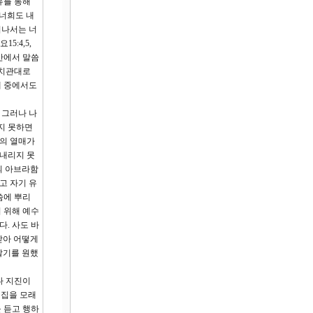
유를 통해
 너희도 내
떠나서는 너
:4,5,
안에서 말씀
가치관대로
혜 중에서도
 그러나 나
지 못하면
삶의 열매가
 내리지 못
의 아브라함
고 자기 유
씀에 뿌리
 위해 예수
. 사도 바
받아 어떻게
알기를 원했
나 지진이
 집을 모래
 듣고 행하