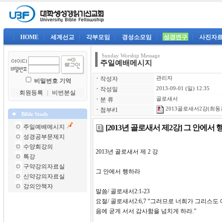
|
HOME
|
세계선교
|
각부모임
|
경성소모임
|
성경연구
|
사진자
Sunday Worship Message
주일예배메시지
ㆍ
작성자
관리자
비밀번호 기억
ㆍ
작성일
2013-09-01 (일) 12:35
회원등록
｜
비번분실
ㆍ
분 류
골로새서
2013골로새서2강(최동진)
ㆍ
첨부#1
Bible Study
[2013년 골로새서 제2강] 그 안에서
주일예배메시지
성경공부문제지
수양회강의
2013년 골로새서 제 2
특강
구약강의자료실
그 안에서 행하라
신약강의자료실
강의안책자
말씀/ 골로새서2:1-23
요절/ 골로새서2:6,7 “그러므로 너희가 그리스
음에 굳게 서서 감사함을 넘치게 하라.”