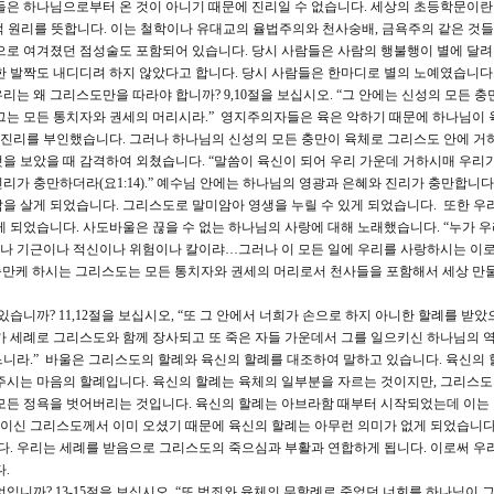
들은 하나님으로부터 온 것이 아니기 때문에 진리일 수 없습니다. 세상의 초등학문이란
적 원리를 뜻합니다. 이는 철학이나 유대교의 율법주의와 천사숭배, 금욕주의 같은 것
으로 여겨졌던 점성술도 포함되어 있습니다. 당시 사람들은 사람의 행불행이 별에 달려
한 발짝도 내디디려 하지 않았다고 합니다. 당시 사람들은 한마디로 별의 노예였습니다.
우리는 왜 그리스도만을 따라야 합니까? 9,10절을 보십시오. “그 안에는 신성의 모든 충
그는 모든 통치자와 권세의 머리시라.” 영지주의자들은 육은 악하기 때문에 하나님이 
의 진리를 부인했습니다. 그러나 하나님의 신성의 모든 충만이 육체로 그리스도 안에 거
을 보았을 때 감격하여 외쳤습니다. “말씀이 육신이 되어 우리 가운데 거하시매 우리가
가 충만하더라(요1:14).” 예수님 안에는 하나님의 영광과 은혜와 진리가 충만합니다.
을 살게 되었습니다. 그리스도로 말미암아 영생을 누릴 수 있게 되었습니다. 또한 우
게 되었습니다. 사도바울은 끊을 수 없는 하나님의 사랑에 대해 노래했습니다. “누가 
나 기근이나 적신이나 위험이나 칼이랴…그러나 이 모든 일에 우리를 사랑하시는 이
리를 충만케 하시는 그리스도는 모든 통치자와 권세의 머리로서 천사들을 포함해서 세상 만
니까? 11,12절을 보십시오, “또 그 안에서 너희가 손으로 하지 아니한 할례를 받았
가 세례로 그리스도와 함께 장사되고 또 죽은 자들 가운데서 그를 일으키신 하나님의 
니라.” 바울은 그리스도의 할례와 육신의 할례를 대조하여 말하고 있습니다. 육신의 
주시는 마음의 할례입니다. 육신의 할례는 육체의 일부분을 자르는 것이지만, 그리스
모든 정욕을 벗어버리는 것입니다. 육신의 할례는 아브라함 때부터 시작되었는데 이는 
이신 그리스도께서 이미 오셨기 때문에 육신의 할례는 아무런 의미가 없게 되었습니다
. 우리는 세례를 받음으로 그리스도의 죽으심과 부활과 연합하게 됩니다. 이로써 우
.
니까? 13-15절을 보십시오, “또 범죄와 육체의 무할례로 죽었던 너희를 하나님이 그