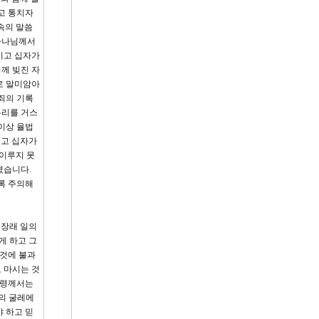
고 통치자
속의 말씀
 하나님께서
시고 십자가
께 빚진 자
로 말미암아
죄의 기록
우리를 거스
이상 율법
시고 십자가
이루지 못
셨습니다.
록 주의해
 장래 일의
게 하고 그
 것에 불과
 마시는 것
 성령께서는
의 굴레에
야 하고 믿