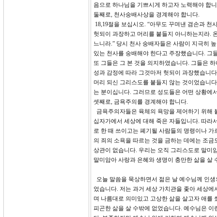
음으로 하나님을 기쁘시게 하고자 노력해야 합니
둘째로, 천사숭배사상을 경계해야 합니다.
18,19절을 보십시오. “아무도 꾸며낸 겸손과 
헛되이 과장하고 머리를 붙들지 아니하는지라. 
느니라.” 당시 천사 숭배자들은 사람이 지극히 
있는 천사를 숭배해야 한다고 주장했습니다. 그
또 그들은 그 본 것을 의지하였습니다. 그들은 
성과 감정에 따라 그것마저 헛되이 과장했습니다.
머리 되신 그리스도를 붙들지 않는 것이었습니다
는 분이십니다. 그러므로 성도들은 어떤 상황에
셋째로, 금욕주의를 경계해야 합니다.
금욕주의자들은 육체의 욕망을 제어하기 위해 붙
십자가에서 세상에 대해 죽은 자들입니다. 따라서
로 한 때 쓰이고는 폐기될 사람들의 명령이나 가
의 죄의 소욕을 따르는 것을 금하는 데에는 조금
상관이 없습니다. 우리는 오직 그리스도로 말미암
말미암아 사랑과 은혜와 생명이 충만한 삶을 살 
오늘 말씀을 묵상하면서 젊은 날 예수님께 인생의
었습니다. 저는 과거 세상 가치관을 좇아 세상에
며 나름대로 의미있고 고상한 삶을 살고자 애를 
피곤한 삶을 살 수밖에 없었습니다. 예수님은 이