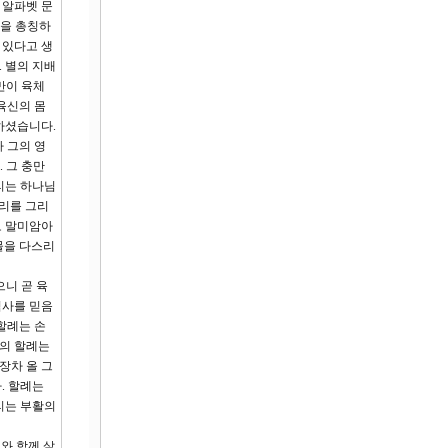
 알파벳 문
들을 총칭하
 있다고 생
 별의 지배
만이 육체
육신의 몸
하셨습니다.
 그의 영
 그 충만
리는 하나님
우리를 그리
로 말미암아
물을 다스리
으니 곧 육
역사를 믿음
할례는 손
도의 할례는
장차 올 그
. 할례는
리는 부활의
와 함께 살