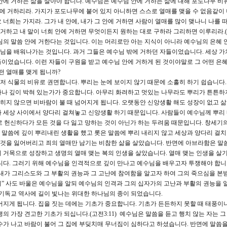
안에 거하는 삶을 살아야 합니다. 예수님은 예수님 안에 거하는 삶에 대해 포도나무 비
안에 거하리라. 가지가 포도나무에 붙어 있지 아니하면 스스로 열매를 맺을 수 없음같이
너희는 가지라. 그가 내 안에, 내가 그 안에 거하면 사람이 열매를 많이 맺나니 나를 
거하고 내 말이 너희 안에 거하면 무엇이든지 원하는 대로 구하라 그리하면 이루리라.(요15
수님의 말씀 안에 거한다는 것입니다. 이는 머리로만 아는 지식이 아니라 예수님의 은혜 
님을 배워나가는 것입니다. 과거 그들은 예수님 밖에 거하던 자들이었습니다. 세상 
이었습니다. 이런 자들이 구원을 받고 예수님 안에 거하게 된 것이야말로 그 어떤 은
떤 열매를 맺게 됩니까?
먼저 식물의 비유로 권면합니다. 뿌리는 눈에 보이지 않기 때문에 소홀히 하기 쉽습니다.
마나 깊이 박혀 있는가가 중요합니다. 아무리 화려하고 멋있는 나무라도 뿌리가 튼튼하
박히지 않으면 비바람이 불 때 넘어지게 됩니다. 오랫동안 신앙생활 해도 성장이 없고 
 세상 사이에서 양다리 걸쳐놓고 신앙생활 하기 때문입니다. 사람들이 예수님께 뿌리
 헌신하다가 모든 것을 다 잃고 망하는 것이 아닌가 하는 두려움 때문입니다. 창세기
말씀에 깊이 뿌리내린 생활을 했고 롯은 말씀에 뿌리 내리지 않고 세상과 양다리 걸치
든 것을 잃어버리고 죄의 열매만 남기는 비참한 삶을 살았습니다. 반면에 아브라함은 말
 거목으로 성장하고 생명의 열매 맺는 복의 인생을 살았습니다. 열매 맺는 인생을 살기
니다. 그러기 위해 예수님을 인격적으로 깊이 만나고 예수님을 배우고자 투쟁해야 합니다
. “내가 그리스도와 그 부활의 권능과 그 고난에 참여함을 알고자 하여 그의 죽으심을 본
” 사도 바울은 예수님을 알되 예수님의 인격과 그의 십자가의 고난과 부활의 권능을 
 기독교 역사에 길이 빛나는 위대한 하나님의 종이 되었습니다.
어지게 됩니다. 집을 짓는 데에는 기초가 중요합니다. 기초가 든든하지 못할 때 태풍이
의 가장 견고한 기초가 되십니다.(고전3:11) 예수님은 말씀을 듣고 행치 않는 자는 그
수가 나고 바람이 불어 그 집에 부딪치매 무너짐이 심하다고 하셨습니다. 반면에 말씀을