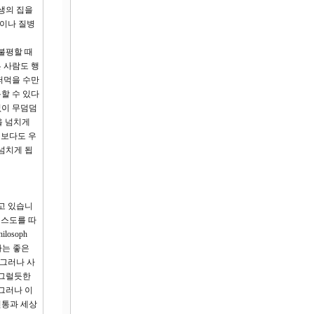
인생의 집을
란이나 질병
불평할 때
 사람도 행
떠먹을 수만
할 수 있다
없이 무덤덤
을 넘치게
엇보다도 우
넘치게 됩
고 있습니
리스도를 따
osoph
이라는 좋은
 그러나 사
 그럴듯한
그러나 이
전통과 세상