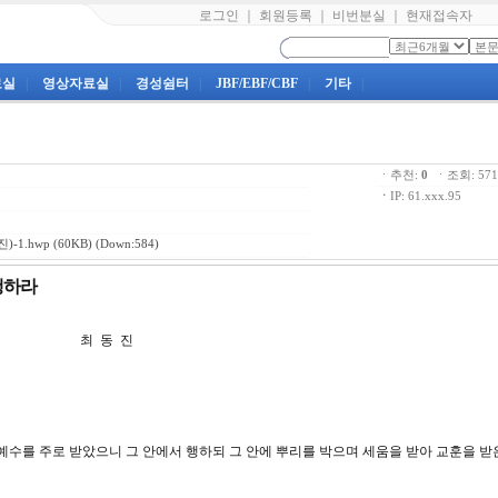
로그인
｜
회원등록
｜
비번분실
｜
현재접속자
료실
|
영상자료실
|
경성쉼터
|
JBF/EBF/CBF
|
기타
|
ㆍ추천:
0
ㆍ조회: 5
ㆍ
IP: 61.xxx.95
-1.hwp
(60KB) (Down:584)
 행하라
 강 최 동 진
도 예수를 주로 받았으니 그 안에서 행하되 그 안에 뿌리를 박으며 세움을 받아 교훈을 받