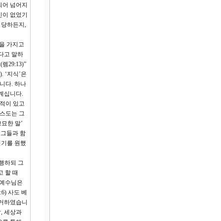
되어 넘어지
신이 없었기
 당하든지,
원을 가지고
다고 말하
29:13)”
 ‘지식’은
니다. 하나
계십니다.
목적이 있고
리스도는 그
묘한 말’
 그들과 함
되기를 원했
 행하되 그
 할 때
 예수님은
) 사도 베
 증거하였습니
, 세상과