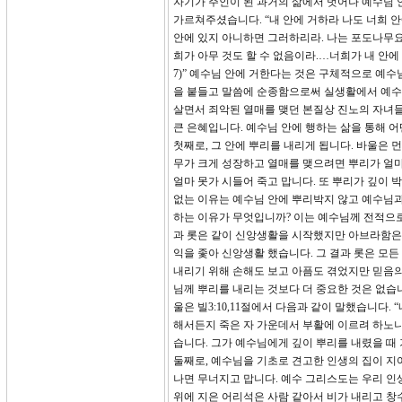
자기가 주인이 된 과거의 삶에서 벗어나 예수님 
가르쳐주셨습니다. “내 안에 거하라 나도 너희 
안에 있지 아니하면 그러하리라. 나는 포도나무요 
희가 아무 것도 할 수 없음이라.…너희가 내 안에 
7)” 예수님 안에 거한다는 것은 구체적으로 예
을 붙들고 말씀에 순종함으로써 실생활에서 예수
살면서 죄악된 열매를 맺던 본질상 진노의 자녀들
큰 은혜입니다. 예수님 안에 행하는 삶을 통해 어
첫째로, 그 안에 뿌리를 내리게 됩니다. 바울은 
무가 크게 성장하고 열매를 맺으려면 뿌리가 얼
얼마 못가 시들어 죽고 맙니다. 또 뿌리가 깊이 
없는 이유는 예수님 안에 뿌리박지 않고 예수님과
하는 이유가 무엇입니까? 이는 예수님께 전적으로
과 롯은 같이 신앙생활을 시작했지만 아브라함은 
익을 좇아 신앙생활 했습니다. 그 결과 롯은 모
내리기 위해 손해도 보고 아픔도 겪었지만 믿음의
님께 뿌리를 내리는 것보다 더 중요한 것은 없습
울은 빌3:10,11절에서 다음과 같이 말했습니다
해서든지 죽은 자 가운데서 부활에 이르려 하노니
습니다. 그가 예수님에게 깊이 뿌리를 내렸을 때
둘째로, 예수님을 기초로 견고한 인생의 집이 지
나면 무너지고 맙니다. 예수 그리스도는 우리 인생
위에 지은 어리석은 사람 같아서 비가 내리고 창