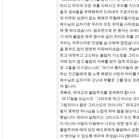
리시고 우리의 모든 죄를 사하시고 우리를 거스
들과 권세들을 무력화하여 드러내어 구경거리로 
과 아무런 상관이 없는 육체의 무할례자들이었습니
예수님의 십자가로 우리의 모든 죄악을 사하셨습
에 못 박으셨습니다. 법조문으로 쓴 증서는 모세
가 되며 율법은 채무 증서와 같이 우리의 죄를 
우리는 저주스러운 인생을 살 수밖에 없었습니다
을 흔적도 없이 완전히 지워버리셨습니다. 옛날에
르고 대적하고 고소하는 율법의 기소장을 그리스
아래 있지 않고 율법의 지배를 받지 않게 되었습
로 그들을 이기셨느니라.” 여기서 통치자들과 
하는 인간들에게 왕 노릇 해왔던 사탄의 머리를
예수님은 십자가의 고난과 부활로 그를 믿는 모
야 합니다.
첫째로, 유대교의 율법주의를 경계해야 합니다.
16.17절을 보십시오. “그러므로 먹고 마시는 
그림자이나 몸은 그리스도의 것이니라.” 유대교의
렇지 못하면 하나님을 노엽게 하여 벌을 받는다고
했습니다. 따라서 실체이신 그리스도가 오신 후로
이 아니라 사람의 마음에서 나오는 악한 생각 곧 
율법주의에 매여 있던 베드로에게 율법에서 금한
서 벗어날 수 있도록 깨우쳐 주셨습니다.(행10: