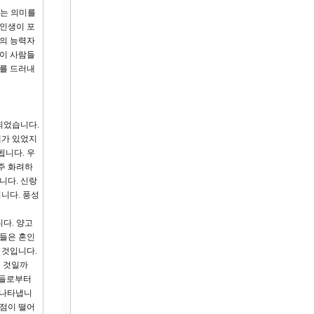
’는 의미를
 인생이 포
화의 능력자
같이 사람들
이를 드러내
되었습니다.
때가 있었지
됩니다. 우
주 화려하
니다. 신랑
니다. 풍성
다. 양고
인들은 혼인
 것입니다.
린 것일까
람들로부터
 나타냅니
학점이 떨어