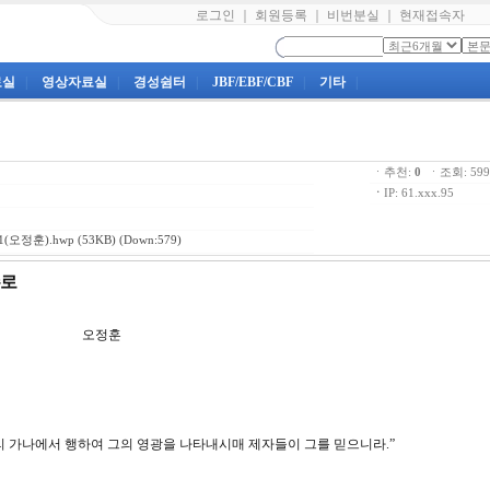
로그인
｜
회원등록
｜
비번분실
｜
현재접속자
료실
|
영상자료실
|
경성쉼터
|
JBF/EBF/CBF
|
기타
|
ㆍ추천:
0
ㆍ조회: 5
ㆍ
IP: 61.xxx.95
(오정훈).hwp
(53KB) (Down:579)
주로
3강 오정훈
릴리 가나에서 행하여 그의 영광을 나타내시매 제자들이 그를 믿으니라.”