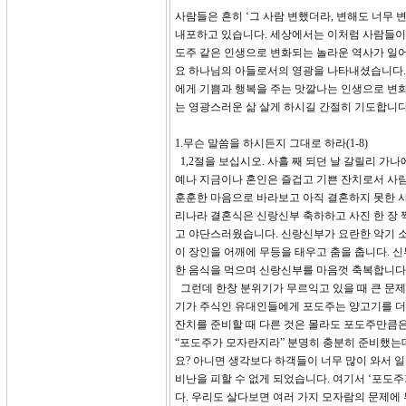
사람들은 흔히 ‘그 사람 변했더라, 변해도 너무 
내포하고 있습니다. 세상에서는 이처럼 사람들이 
도주 같은 인생으로 변화되는 놀라운 역사가 일어
요 하나님의 아들로서의 영광을 나타내셨습니다. 
에게 기쁨과 행복을 주는 맛깔나는 인생으로 변화
는 영광스러운 삶 살게 하시길 간절히 기도합니다
1.무슨 말씀을 하시든지 그대로 하라(1-8)
1,2절을 보십시오. 사흘 째 되던 날 갈릴리 가
예나 지금이나 혼인은 즐겁고 기쁜 잔치로서 사람
훈훈한 마음으로 바라보고 아직 결혼하지 못한 사
리나라 결혼식은 신랑신부 축하하고 사진 한 장 
고 야단스러웠습니다. 신랑신부가 요란한 악기 소
이 장인을 어깨에 무등을 태우고 춤을 춥니다. 
한 음식을 먹으며 신랑신부를 마음껏 축복합니다
그런데 한창 분위기가 무르익고 있을 때 큰 문제
기가 주식인 유대인들에게 포도주는 양고기를 더 
잔치를 준비할 때 다른 것은 몰라도 포도주만큼은
“포도주가 모자란지라” 분명히 충분히 준비했는데
요? 아니면 생각보다 하객들이 너무 많이 와서 
비난을 피할 수 없게 되었습니다. 여기서 ‘포도
다. 우리도 살다보면 여러 가지 모자람의 문제에 