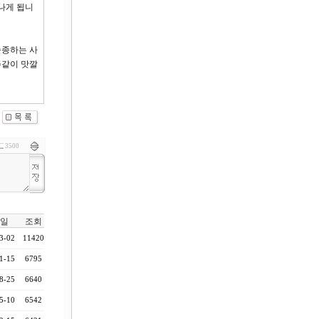
나게 됩니
순종하는 사
주같이 맛깔
3500
일
조회
3-02
11420
1-15
6795
8-25
6640
5-10
6542