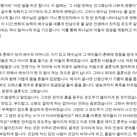
변했더라’ 이런 말을 하곤 합니다. 이 말에는 ‘그 사람 전에는 안그랬는데 나쁘게 변했다
갈수록 악해지고 이기적이 되고 추하게 변해갑니다. 그러나 예수님 안에서는 물 같은
나게 됩니다. 예수님은 갈릴리 가나 혼인잔치에서 이 첫 번 표적을 나타내심으로 변
이 시간 변화의 능력자 예수님을 새롭게 만남으로 물 같은 인생에서 잔치집 포도주 
되는 역사 일어나게 되길 기도합니다. 이를 통해 하나님의 아들의 영광을 체험하고 
.
나에 혼례가 있어 예수의 어머니도 거기 있고 예수님과 그 제자들이 혼례에 청함을 받게 
들은 먹고 마시며 흥을 즐기는 온 마을의 축제였습니다. 결혼한 사람들은 나도 저런 
람들은 나도 언젠가는 저 자리에 서게 되겠지 설례이는 마음으로 결혼식에 참여하게 
찍기 위해서 애쓰다가 한 끼 음식 먹는 것으로 끝이 납니다. 그러나 유대의 결혼식은 아
리와 함께 가볍게 몸을 흔들며 입장합니다. 예식이 끝나면 신랑신부가 기쁨의 춤을 춥
신부도 드레스를 좌우로 흔들면서 빙글빙글 돌며 춤을 춥니다. 밤늦게까지 폭죽을 터트립
. 본문의 결혼식도 그랬습니다.
가 발생하고 말았습니다. 그것은 잔치의 흥을 돋우는 포도주가 떨어지게 된 것이었습니
맛있고, 부드럽고, 소화도 잘되게 하는 없어서는 안되는 음료였습니다. 그래서 유대
 부족함이 없도록 풍성하게 준비하였습니다. 그런데 그 포도주가 그만 바닥이 나고 만
 ‘그 많던 포도주는 누가 다 마셔버렸을까요?’ 베드로를 비롯한 제자들이 다 마셔버
일까요? 어쨌든 잔치집의 포도주는 떨어지게 되었고 이로 인해 흥은 깨지고 혼주는 사
주가 떨어진지라’ 하는 것은 아무리 준비해도 결국은 모자라게 되는 우리 인생의 문제를
부딪히게 됩니다. 건강에 자신 있던 사람이 건강이 바닥나게 되고, 물질이 떨어지고, 