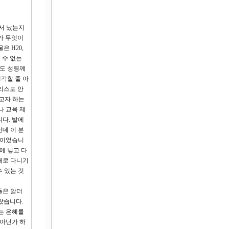
서 났는지
가 무엇이
 H20,
 수 없는
금도 성령께
각할 줄 아
리스도 안
되고자 하는
나 교육 제
다. 발에
데 이 분
것이었습니
에 넣고 다
대로 다니기
 있는 것
들은 알더
랐습니다.
는 은혜를
 아닌가 하