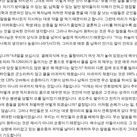
‘무슨 말씀을 하시든지 그대로 하라’ 이렇게 하는 것이 쉬울까요? 보통 이런 말을 들으
 자기가 받아들일 수 있는 말, 납득할 수 있는 말만 받아들이지 이해가 안되고 영접할 
학과 전문의인 양노아 목자님에 의하면 처방을 했을 때 가장 잘 낫는 사람들은 군인
 말씀을 하시든지 지시하는 대로 약을 잘 먹기 때문이라고 합니다. 그런데 머리가 커질
 어려워합니다. 학생 때는 순종을 잘 하다가 졸업하고 결혼하고 나이를 먹어갈수록 
하는 것을 성숙한 것이라 생각합니다. 그러나 하나님이 원하시는 것은 무슨 말씀을 하시
 하나님은 우리의 상식과 경험을 넘어서 놀랍게 역사하시기 때문입니다. “이는 하늘이 
 너희의 생각보다 높음이니라”(사55:9). 그러므로 때로 좀 납득이 안가도 말이 안되도 
까? 6-8절을 보십시오. 결례의식에 쓰는 돌항아리가 여섯 개가 놓여 있었는데 예수
 따라 70-120리터가 들어가는 큰 통으로 우물에서 물을 길어 와 채우는 것은 매우 어
는데 당장 필요하지도 않은 물은 왜 채운다는 말인가? 차라리 다른 집에 포도주를 빌리
 하인들은 군소리하지 않고 물을 아귀까지 채웠습니다. 아귀까지 채웠다는 것은 100%
면 120% 오버해서 순종하다가 기분이 상하거나 납득이 안되면 무슨 말씀을 하셔도 들
것이 아니라 아귀까지 채우는 것입니다. 8절입니다. “이제는 떠서 연회장에게 갖다 주
 어떻게 보면 억지로라도 몸으로 때우면 되는 것인데 이번 말씀은 그것과는 성격이 다
가 무슨 봉변을 당할지 모를 일이었기 때문입니다. 포도주도 떨어지고 잔치가 파장되었
여 종들을 엄하게 처벌하면 어떻게 되겠습니까? 끝장입니다. 이처럼 손해가 나는 일,
않습니다. 그러나 하인들은 또 시키는 대로 항아리의 물을 떠서 연회장에게 갖다 주었
위대한 사람들이었습니다. 우리는 이 하인들의 순종을 배워야 합니다. 무슨 말씀을 
님이 원하시는 것은 제사가 아니라 순종이기 때문입니다. 예수님은 아들이시라도 그 
 심령에 자리잡고 있는 불순종의 죄악을 날마다 회개하여 무슨 말씀을 하시든지 그대
히 기도합니다.