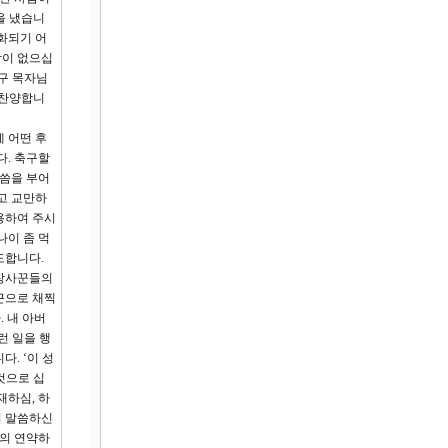
을 냈습니
변화되기 어
람이 없으십
인구 목자님
 찬양합니
 어떤 후
다. 축구할
말씀을 부어
고 교만하
용하여 주시
나이 좀 먹
도합니다.
 장사꾼들의
끈으로 채찍
 내 아버
런 일을 행
. ‘이 성
것으로 십
재하심, 하
이 말씀하신
서의 연약하