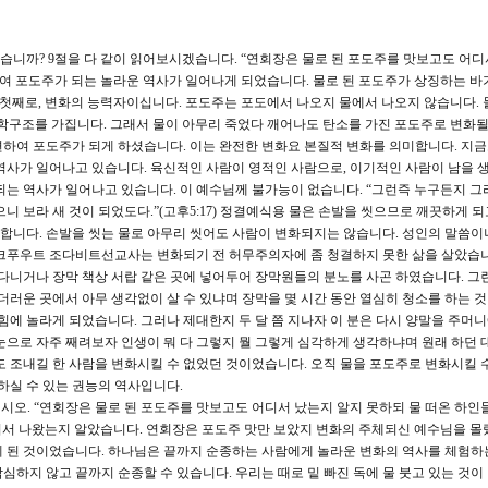
습니까? 9절을 다 같이 읽어보시겠습니다. “연회장은 물로 된 포도주를 맛보고도 어디
하여 포도주가 되는 놀라운 역사가 일어나게 되었습니다. 물로 된 포도주가 상징하는 바
첫째로, 변화의 능력자이십니다. 포도주는 포도에서 나오지 물에서 나오지 않습니다. 물은
화학구조를 가집니다. 그래서 물이 아무리 죽었다 깨어나도 탄소를 가진 포도주로 변화될
하여 포도주가 되게 하셨습니다. 이는 완전한 변화요 본질적 변화를 의미합니다. 지
역사가 일어나고 있습니다. 육신적인 사람이 영적인 사람으로, 이기적인 사람이 남을 생
되는 역사가 일어나고 있습니다. 이 예수님께 불가능이 없습니다. “그런즉 누구든지 그
니 보라 새 것이 되었도다.”(고후5:17) 정결예식용 물은 손발을 씻으므로 깨끗하게 
니다. 손발을 씻는 물로 아무리 씻어도 사람이 변화되지는 않습니다. 성인의 말씀이
랑크푸우트 조다비트선교사는 변화되기 전 허무주의자에 좀 청결하지 못한 삶을 살았습니
 다니거나 장막 책상 서랍 같은 곳에 넣어두어 장막원들의 분노를 사곤 하였습니다. 그런
 더러운 곳에서 아무 생각없이 살 수 있냐며 장막을 몇 시간 동안 열심히 청소를 하는 
힘에 놀라게 되었습니다. 그러나 제대한지 두 달 쯤 지나자 이 분은 다시 양말을 주머니
눈으로 자주 째려보자 인생이 뭐 다 그렇지 뭘 그렇게 심각하게 생각하냐며 원래 하던 
도 조내길 한 사람을 변화시킬 수 없었던 것이었습니다. 오직 물을 포도주로 변화시킬 수
하실 수 있는 권능의 역사입니다.
십시오. “연회장은 물로 된 포도주를 맛보고도 어디서 났는지 알지 못하되 물 떠온 하인
어디서 나왔는지 알았습니다. 연회장은 포도주 맛만 보았지 변화의 주체되신 예수님을 몰
게 된 것이었습니다. 하나님은 끝까지 순종하는 사람에게 놀라운 변화의 역사를 체험하
낙심하지 않고 끝까지 순종할 수 있습니다. 우리는 때로 밑 빠진 독에 물 붓고 있는 것이