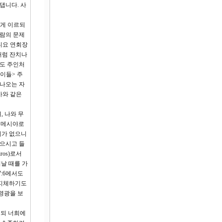
댑니다. 사
에게 이르되
자람의 문제
니요 연회장
처럼 잔치나
라도 주인처
이들> 주
 나오는 자
아와 같은
 나와 무
라 메시야로
계가 없으니
않으시고 들
os)로서
날 때를 가
:6에서도
 지체하기도
영광을 보
르되 너희에