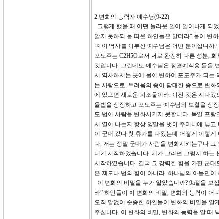
2.변화의 능력자 예수님(9-22)
그렇게 했을 때 어떤 놀라운 일이 일어나게 되었
알지 못하되 물 떠온 하인들은 알더라" 물이 변
며 이 역사를 이루신 예수님은 어떤 분이십니까? 
포도주는 C2H5O로서 서로 완전히 다른 성분, 
것입니다. 그런데도 예수님은 정결예식용 물을 변
서 역사하시는 곳에 물이 변하여 포도주가 되는 
는 사람으로, 두려움의 종이 담대한 종으로 변화
에 있으면 새로운 피조물이라. 이전 것은 지나갔으
율법을 상징하고 포도주는 예수님의 보혈을 상징합
도 법이 사람을 변화시키지 못합니다. 독일 프
서 열이 나는지 항상 양말을 벗어 주머니에 넣고
이 군대 갔다 첫 휴가를 나왔는데 어떻게 이렇게
다. 저는 정말 군대가 사람을 변화시키는구나 그 
니기 시작하였습니다. 제가 그러면 그렇지 하는 
시작하였습니다. 결국 그 강력한 힘을 가진 군대
은 제도나 법의 힘이 아니라 하나님의 아들만이 
이 변화의 비밀을 누가 알았습니까? 9a절을 보
라” 하인들이 이 변화의 비밀, 변화의 능력이 
오직 말없이 순종한 하인들이 변화의 비밀을 알
주십니다. 이 변화의 비밀, 변화의 능력을 알 때 