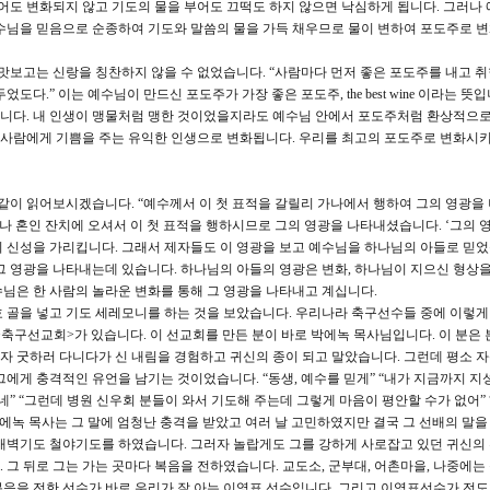
부어도 변화되지 않고 기도의 물을 부어도 끄떡도 하지 않으면 낙심하게 됩니다. 그러나
수님을 믿음으로 순종하여 기도와 말씀의 물을 가득 채우므로 물이 변하여 포도주로 
맛보고는 신랑을 칭찬하지 않을 수 없었습니다. “사람마다 먼저 좋은 포도주를 내고 취
다.” 이는 예수님이 만드신 포도주가 가장 좋은 포도주, the best wine 이라는 뜻입
있습니다. 내 인생이 맹물처럼 맹한 것이었을지라도 예수님 안에서 포도주처럼 환상적으로
은 사람에게 기쁨을 주는 유익한 인생으로 변화됩니다. 우리를 최고의 포도주로 변화시
다 같이 읽어보시겠습니다. “예수께서 이 첫 표적을 갈릴리 가나에서 행하여 그의 영광을
나 혼인 잔치에 오셔서 이 첫 표적을 행하시므로 그의 영광을 나타내셨습니다. ‘그의 영
 신성을 가리킵니다. 그래서 제자들도 이 영광을 보고 예수님을 하나님의 아들로 믿었
그 영광을 나타내는데 있습니다. 하나님의 아들의 영광은 변화, 하나님이 지으신 형상
님은 한 사람의 놀라운 변화를 통해 그 영광을 나타내고 계십니다.
 골을 넣고 기도 세레모니를 하는 것을 보았습니다. 우리나라 축구선수들 중에 이렇게
국축구선교회>가 있습니다. 이 선교회를 만든 분이 바로 박에녹 목사님입니다. 이 분은 
 굿하러 다니다가 신 내림을 경험하고 귀신의 종이 되고 말았습니다. 그런데 평소 
그에게 충격적인 유언을 남기는 것이었습니다. “동생, 예수를 믿게” “내가 지금까지 지
네” “그런데 병원 신우회 분들이 와서 기도해 주는데 그렇게 마음이 평안할 수가 없어” 
박에녹 목사는 그 말에 엄청난 충격을 받았고 여러 날 고민하였지만 결국 그 선배의 말
새벽기도 철야기도를 하였습니다. 그러자 놀랍게도 그를 강하게 사로잡고 있던 귀신의
그 뒤로 그는 가는 곳마다 복음을 전하였습니다. 교도소, 군부대, 어촌마을, 나중에는
음을 전한 선수가 바로 우리가 잘 아는 이영표 선수입니다. 그리고 이영표선수가 전