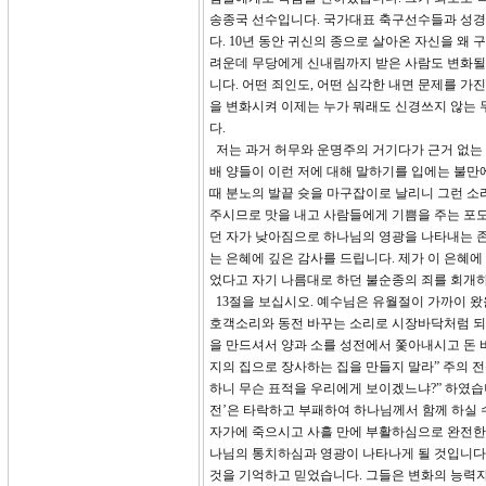
송종국 선수입니다. 국가대표 축구선수들과 성경공
다. 10년 동안 귀신의 종으로 살아온 자신을 왜
려운데 무당에게 신내림까지 받은 사람도 변화될 
니다. 어떤 죄인도, 어떤 심각한 내면 문제를 가
을 변화시켜 이제는 누가 뭐래도 신경쓰지 않는 
다.
저는 과거 허무와 운명주의 거기다가 근거 없는 
배 양들이 이런 저에 대해 말하기를 입에는 불만
때 분노의 발끝 슛을 마구잡이로 날리니 그런 소
주시므로 맛을 내고 사람들에게 기쁨을 주는 포
던 자가 낮아짐으로 하나님의 영광을 나타내는 
는 은혜에 깊은 감사를 드립니다. 제가 이 은혜에
었다고 자기 나름대로 하던 불순종의 죄를 회개하
13절을 보십시오. 예수님은 유월절이 가까이 
호객소리와 동전 바꾸는 소리로 시장바닥처럼 되
을 만드셔서 양과 소를 성전에서 쫓아내시고 돈 
지의 집으로 장사하는 집을 만들지 말라” 주의 
하니 무슨 표적을 우리에게 보이겠느냐?” 하였습니
전’은 타락하고 부패하여 하나님께서 함께 하실 
자가에 죽으시고 사흘 만에 부활하심으로 완전한 
나님의 통치하심과 영광이 나타나게 될 것입니다.
것을 기억하고 믿었습니다. 그들은 변화의 능력자