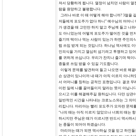
져서 당황하게 됩니다. 열정이 넘치던 사람이 열
람을 원망하고 불평합니다.
그러나 바로 이 때 어떻게 해야 합니까? 3절을
저들에게 포도주가 없다 하니” 예수님의 어머니 
가 생겼을 때 고민만 하지 말고 주님께 들고 나
도 아니었는데 어떻게 포도주가 떨어진 것을 먼저
즐기며 떡이나 먹는 사람이 있는가 하면 주인의식
럼 쓰임 받게 되는 것입니다. 하나님 역사에도 
인의식을 가지고 열심히 섬기려고 투쟁하고 있어 
를 귀하게 쓰십니다. 우리가 잔치나 즐기며 떡이
종들로 쓰임 받을 수 있길 기도합니다.
이렇게 문제를 발견하여 들고 나오면 바로 해결해
슨 상관이 있나이까 내 때가 아직 이르지 아니하였나
서 어머니를 칭하는 공적인 표현입니다. 결코 무
이런 일에 나를 끌어들이지 말라는 뜻이 아닙니다
으시고 이를 해결해주길 원하십니다. 다만 상관이 
일반적인 시간을 나타내는 크로노스와는 그 의미가
리킵니다. 마리아는 빨리 포도주가 모자란 문제를
“나의 때는 아직 이르지 않았으나 너희의 때는
하시지만 주님은 때가 이르시면 반드시 역사하시
는 종들이 되어야 하겠습니다.
마리아는 때가 되면 역사하실 것을 믿고 하인들을