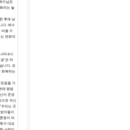
 예수님은
변화되는 놀
한 후에 낮
니다. 예수
 바뀔 수
키는 변화의
 나타내시
광’은 하
습니다. 표
을 회복하는
 믿음을 가
본래 평범
자신이 존경
성으로 귀신
“우리는 굿
을 받아들이
 혼령이 떠
 축구 대표
도한 사람이