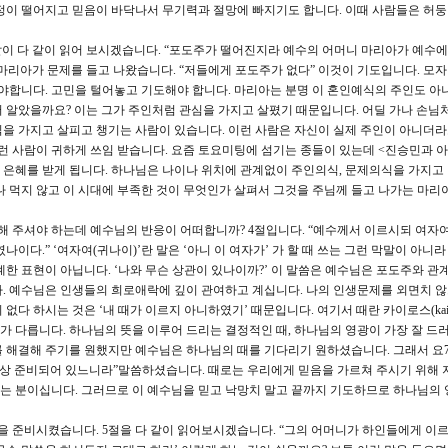
정이 떨어지고 믿음이 바닥나서 무기력과 절망에 빠지기도 합니다. 이때 사람들은 허둥
 같이 다 같이 읽어 보시겠습니다. “포도주가 떨어진지라 예수의 어머니 마리아가 예수
마리아가 문제를 들고 나왔습니다. “저들에게 포도주가 없다” 이것이 기도입니다. 모
와야합니다. 고민을 털어놓고 기도해야 합니다. 마리아는 분명 이 혼인예식의 주인도 아
 알았을까요? 이는 그가 주인처럼 관심을 가지고 살폈기 때문입니다. 어딜 가나 손님
을 가지고 살피고 챙기는 사람이 있습니다. 이런 사람은 자신이 실제 주인이 아니더
이런 사람이 귀하게 쓰임 받습니다. 요즘 토요미팅에 섬기는 종들이 있는데 <진승민과 아
은혜를 받게 됩니다. 하나님은 나이나 위치에 관계없이 주인의식, 문제의식을 가지고
나 먹지 않고 이 시대에 부족한 것이 무엇인가 살펴서 그것을 주님께 들고 나가는 마리
 주셔야 하는데 예수님의 반응이 어떠합니까? 4절입니다. “예수께서 이르시되 여자여,
이다.” ‘여자여(귀나이)’란 말은 ‘아니 이 여자가’ 가 할 때 쓰는 그런 막말이 아니
례한 표현이 아닙니다. ‘나와 무슨 상관이 있나이까?’ 이 말씀은 예수님은 포도주와 관
. 예수님은 인생들의 희로애락에 깊이 관여하고 계십니다. 나의 인생문제를 외면치 
없다 하시는 것은 ‘내 때가 이르지 아니하였기’ 때문입니다. 여기서 때란 카이로스(kair
 다릅니다. 하나님의 뜻을 이루어 드리는 결정적인 때, 하나님의 영광이 가장 잘 드러
 해결해 주기를 원했지만 예수님은 하나님의 때를 기다리기 원하셨습니다. 그래서 요7
 항상 준비되어 있느니라”말씀하셨습니다. 때로는 우리에게 믿음을 가르쳐 주시기 위해
는 분이십니다. 그러므로 이 예수님을 믿고 낙망치 말고 끝까지 기도하므로 하나님의 
 준비시켰습니다. 5절을 다 같이 읽어보시겠습니다. “그의 어머니가 하인들에게 이