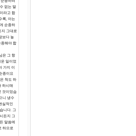
면 순종하려
수 없는 말
들이라고 합
수록, 아는
쉽게 순종하
든지 그대로
땅보다 높
순종해야 합
님은 그 항
려운 일이었
러 가지 이
 순종이요
은 척도 하
라 하시매
른 것이었습
으니 냉수
 현실적인
습니다. 그
하시든지 그
모든 말씀에
로 하므로