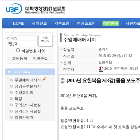
|
HOME
|
세계선교
|
각부모임
|
경성소모임
|
성경연구
|
사진자
Sunday Worship Message
주일예배메시지
ㆍ
작성자
관리자
비밀번호 기억
ㆍ
작성일
2015-03-29 (일) 12:43
회원등록
｜
비번분실
ㆍ
분 류
요한복음
2015_요한복음_제3강-1
ㆍ
첨부#1
Bible Study
[2015년 요한복음 제3강] 물을 포도
주일예배메시지
성경공부문제지
수양회강의
2015년 요한복음 제
특강
구약강의자료실
물을 포도주로
신약강의자료실
강의안책자
말씀/요한복음2:1-22
요절/요한복음2:11 “예수께서 이 첫 표적을 갈