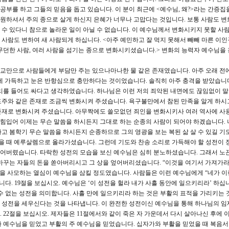
부를 하고 그들의 믿음을 돕고 있습니다. 이 분이 최근에 <예수님, 왜?>라는 간증집
 구원하셔서 주의 종으로 살게 하신지 은혜가 너무나 고맙다는 것입니다. 보통 사람도 
수 있다니 참으로 놀라운 일이 아닐 수 없습니다. 이 예수님께서 변화시키지 못할 사
진 사람도 변하여 새 사람되게 하십니다. <아주 예민하고 잘 먹지 못해서 빼빼 마른 이
무던한 사람, 여러 사람을 섬기는 종으로 변화시키셨습니다.> 변화의 능력자 예수님을
교만으로 사람들에게 부담만 주는 있으나마나한 물 같은 존재였습니다. 아주 오래 전에
에 가득하고 눈은 반항심으로 충만하다는 것이었습니다. 솔직히 아주 충격을 받았습니
리를 들어도 싸다고 생각하였습니다. 하나님은 이런 저의 죄악된 내면에도 끊임없이 
도주와 같은 존재로 조금씩 변화시켜 주셨습니다. 욕구불만에서 참된 만족을 알게 하시
존재로 변화시켜 주셨습니다. 아무짝에도 쓸모없던 죄인을 변화시키사 여러 역사에 사
 힘입어 이제는 무슨 말씀을 하시든지 그대로 하는 순종의 사람이 되어야 하겠습니다. 
고 봄학기 무슨 말씀을 하시든지 순종하므로 그의 영광을 보는 복된 삶 살 수 있길 기
왔을 때 예루살렘으로 올라가셨습니다. 그런데 기도와 찬송 소리로 가득해야 할 성전이
어버렸습니다. 타락한 성전의 모습을 보신 예수님은 심히 분노하셨습니다. 그래서 노
바꾸는 자들의 돈을 쏟아버리시고 그 상을 엎어버리셨습니다. “이것을 여기서 가져가라.
전을 사모하는 열심이 예수님을 삼킬 정도였습니다. 사람들은 이런 예수님에게 “네가 이
다. 19절을 보십시오. 예수님은 ‘이 성전을 헐라 내가 사흘 동안에 일으키리라’ 하십니다
수 없는 성전을 의미합니다. 사흘 만에 일으키리라 하는 것은 부활의 표적을 가리키는 
성전을 세우신다는 것을 나타냅니다. 이 완전한 성전이신 예수님을 통해 하나님의 임
 22절을 보십시오. 제자들은 11절에서와 같이 죽은 자 가운데서 다시 살아나신 후에 
 예수님을 믿었고 부활의 주 예수님을 믿었습니다. 십자가와 부활을 믿었을 때 복음