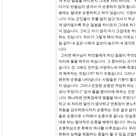
게 무슨 말씀을 하시든지 그대로 하라 하니라.” 
다가도 반발심이 생겨서 더 순종하지 않게 됩니다.
씀에는 절대로 순종하려고 하지 않습니다. 가정의
니다. 이는 군인들이 토를 달지 않고 의사가 무슨
게 많아질수록 무슨 말씀을 하시든지 그대로 하기
지 않습니다. 그리고 자기 생각 자기 고집대로 
하는 것입니다. 우리가 그렇게 해야 하는 이유는
음 같이 내 길은 너희의 길보다 높으며 내 생각은
니다.
그러면 예수님이 하인들에게 하신 말씀이 무엇입니
아리에 물을 채우라 하십니다. 그 항아리는 크기에
습니다. 안 그래도 잔치집 서빙하느라 바빠 죽겠
게 뭐하자는 것입니까? 하기 쉬웠습니다. 그러나
완전한 순종을 나타냅니다. 사람들은 기분이 좋으
지 않습니다. 그러나 진정한 순종은 적당히 하는 
갖다 주었더니” 앞서 물을 항아리에 채우는 것은
니다. 왜냐하면 연회장에게 맹물을 떠서 주었다
먹고 속 차리란 말인가 생각하고 연회장이 분노하
위험을 감수하면서까지 순종하는 것은 결코 쉽지 
들은 순종으로 시작해서 순종으로 끝나는 진실로 
대로 하는 절대적인 순종을 배워야 합니다. 하나
순종하심으로 회복의 역사를 이루셨습니다. 우리
변화의 능력을 체험하는 종들이 될 수 있길 간절