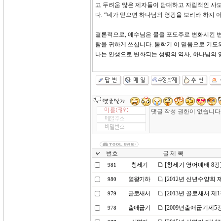
고 두려움 많은 제자들이 담대하고 자립적인 사
다. “네가 믿으면 하나님의 영광을 보리라 하지 아니
결론적으로, 예수님은 물을 포도주로 변화시킨 변
람을 귀하게 쓰십니다. 봄학기 이 믿음으로 기도
나는 인생으로 변화되는 성령의 역사, 하나님의 
번호
글 제 목
창세기
[창세기 영어예배 8강
981
열왕기하
[2012년 신년수양회 
980
골로새서
[2013년 골로새서 제
979
출애굽기
[2009년출애굽기제5
978