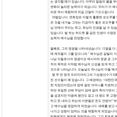
는 생각할 때가 있습니다. 아무리 말씀의 물을 
변화의 놀라운 능력자가 되십니다. 우리가 이 예
라운 역사 체험하게 되길 간절히 기도드립니다.
10절입니다. 연회장은 이렇게 훌륭한 포도주를 
은 것을 내거늘 그대는 지금까지 좋은 포도주를 두었도
님 안에서 우리는 최고, 최상의 인생을 살 수 
있습니다. 발 씻는 허드렛 물 같은 인생이 수많
능력자 예수님을 찬양합니다.
둘째로, 그의 영광을 나타내셨습니다. 11절을 
매 제자들이 그를 믿으니라.” 예수님은 갈릴리 가
나님 아들로서의 영광이요 메시야의 영광 곧 그의
적의 목적은 이처럼 예수님의 신성을 믿게 하고 
것으로 나타납니다. 오늘날도 하나님의 아들 예수
몇 주 전 영국 프리미어리그의 기성용선수가 6호
진 선수들이 꽤 있습니다. 그 배경에는 <대한민
한 직장인이었는데 암에 걸린 어머니를 치료하고자
하던 유일한 선배 무당이 암에 걸려 죽어가면서 
을 섬겼지만 마음에 평안도 없고 내 병도 못 고쳤
하고 돈 내라고 하는데 이분들은 돈도 안받아” 
고 예수님을 영접하게 되었습니다. 세례를 받고 
나가고 성령이 임하는 것을 체험하게 되었습니다. 
팀들에게도 복음을 전하였습니다. 그가 최초로 복