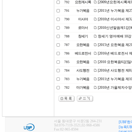
요한계시록
[2009년요한계시록제
792
누가복음
[2011년 누가복음 제
791
이사야
[2010년 이사야서 
790
로마서
[2010신년말씀제1강
789
창세기
창세기 영어예배 10강
788
요한복음
[2015년 요한복음 제2
787
베드로전서
[2016년 베드로전서 
786
요한복음
[2010 요한복음6강]
785
사도행전
[2016년 사도행전 
784
누가복음
[2011년 누가복음 제
783
마가복음
[2010년 가을제자수
782
서울 동대문구 이문2동 264-231
[UBF한
Tel:070-7119-3521,02-968-4586
[뉴욕UB
Fax:02-965-8594