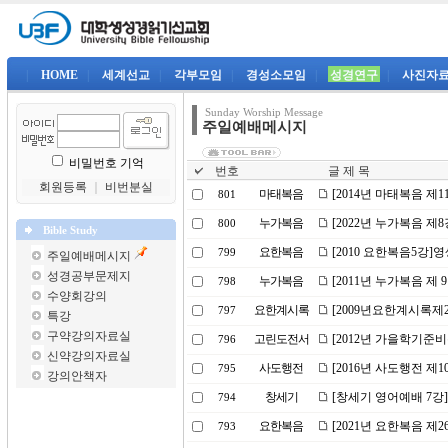
|
HOME
|
세계선교
|
각부모임
|
경성소모임
|
성경연구
|
사진자
Sunday Worship Message
주일예배메시지
비밀번호 기억
번호
글 제 목
회원등록
｜
비번분실
마태복음
[2014년 마태복음 제
801
누가복음
[2022년 누가복음 
800
Bible Study
요한복음
[2010 요한복음5강]
799
주일예배메시지
성경공부문제지
누가복음
[2011년 누가복음 제
798
수양회강의
요한계시록
[2009년요한계시록제
797
특강
구약강의자료실
고린도전서
[2012년 가을학기준비
796
신약강의자료실
사도행전
[2016년 사도행전 제
795
강의안책자
창세기
[창세기 영어예배 7강]
794
요한복음
[2021년 요한복음 제
793