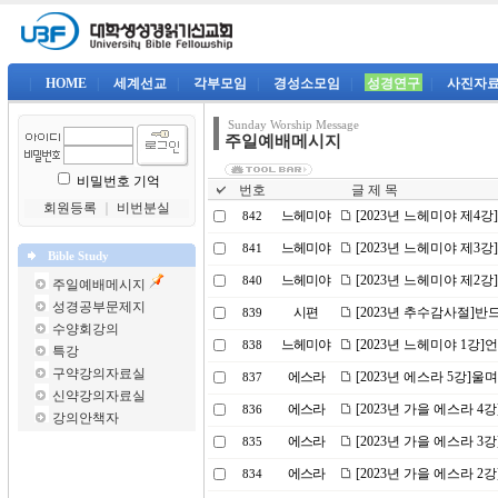
|
HOME
|
세계선교
|
각부모임
|
경성소모임
|
성경연구
|
사진자
Sunday Worship Message
주일예배메시지
비밀번호 기억
번호
글 제 목
회원등록
｜
비번분실
느헤미야
[2023년 느헤미야 제4
842
느헤미야
[2023년 느헤미야 제3
841
Bible Study
느헤미야
[2023년 느헤미야 제2
840
주일예배메시지
성경공부문제지
시편
[2023년 추수감사절]
839
수양회강의
느헤미야
[2023년 느헤미야 1강
838
특강
구약강의자료실
에스라
[2023년 에스라 5강]
837
신약강의자료실
에스라
[2023년 가을 에스라 4
836
강의안책자
에스라
[2023년 가을 에스라 
835
에스라
[2023년 가을 에스라 
834