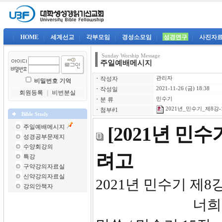
|
HOME
|
세계선교
|
각부모임
|
경성소모임
|
성경연구
|
사진자
Sunday Worship Message
주일예배메시지
ㆍ
작성자
관리자
비밀번호 기억
ㆍ
작성일
2021-11-26 (금) 18:38
회원등록
｜
비번분실
ㆍ
분 류
민수기
2021년_민수기_제8강-1
ㆍ
첨부#1
Bible Study
주일예배메시지
[2021년 민
성경공부문제지
수양회강의
려고
특강
구약강의자료실
신약강의자료실
2021년 
강의안책자
너희의 하나