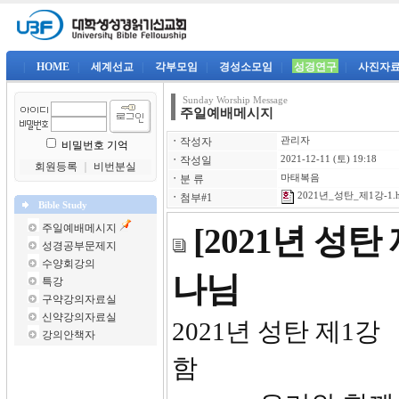
|
HOME
|
세계선교
|
각부모임
|
경성소모임
|
성경연구
|
사진자
Sunday Worship Message
주일예배메시지
ㆍ
작성자
관리자
비밀번호 기억
ㆍ
작성일
2021-12-11 (토) 19:18
회원등록
｜
비번분실
ㆍ
분 류
마태복음
2021년_성탄_제1강-1.
ㆍ
첨부#1
Bible Study
주일예배메시지
[2021년 성
성경공부문제지
수양회강의
나님
특강
구약강의자료실
신약강의자료실
2021년
강의안책자
함