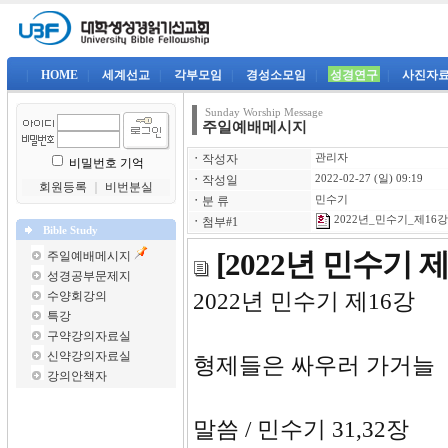
|
HOME
|
세계선교
|
각부모임
|
경성소모임
|
성경연구
|
사진자
Sunday Worship Message
주일예배메시지
ㆍ
작성자
관리자
비밀번호 기억
ㆍ
작성일
2022-02-27 (일) 09:19
회원등록
｜
비번분실
ㆍ
분 류
민수기
2022년_민수기_제16강-
ㆍ
첨부#1
Bible Study
[2022년 민수기
주일예배메시지
성경공부문제지
수양회강의
2022년 민
특강
구약강의자료실
신약강의자료실
형제들은 싸우러 가거늘
강의안책자
말씀 / 민수기 31,32장