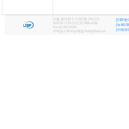
서울 동대문구 이문2동 264-231
[UBF한
Tel:070-7119-3521,02-968-4586
[뉴욕UB
Fax:02-965-8594
[키에프U
서제임스목자님메일:Suhjt@hitel.net