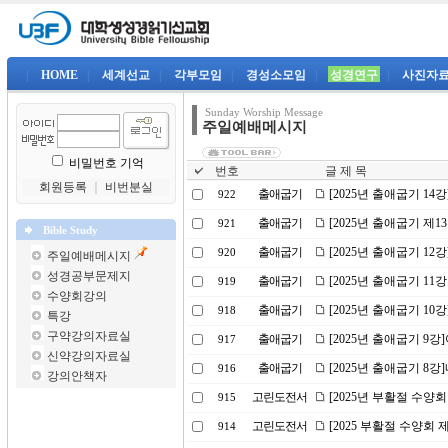
|
HOME
|
세계선교
|
각부모임
|
경성소모임
|
성경연구
|
사진자
Sunday Worship Message
주일예배메시지
비밀번호 기억
번호
글 제 목
회원등록
｜
비번분실
출애굽기
[2025년 출애굽기 14
922
출애굽기
[2025년 출애굽기 제1
921
Bible Study
출애굽기
[2025년 출애굽기 12
920
주일예배메시지
성경공부문제지
출애굽기
[2025년 출애굽기 11
919
수양회강의
출애굽기
[2025년 출애굽기 1
918
특강
구약강의자료실
출애굽기
[2025년 출애굽기 9
917
신약강의자료실
출애굽기
[2025년 출애굽기 8
916
강의안책자
고린도전서
[2025년 부활절 수양회
915
고린도전서
[2025 부활절 수양회
914