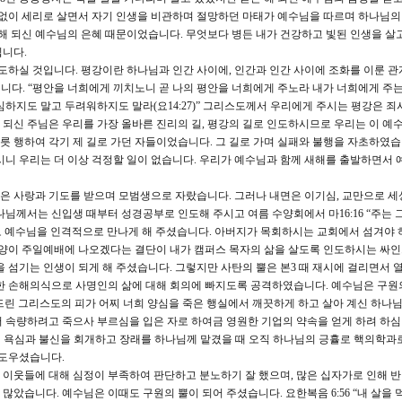
 없이 세리로 살면서 자기 인생을 비관하며 절망하던 마태가 예수님을 따르며 하나님의
 해 되신 예수님의 은혜 때문이었습니다. 무엇보다 병든 내가 건강하고 빛된 인생을 살고
립니다.
인도하실 것입니다. 평강이란 하나님과 인간 사이에, 인간과 인간 사이에 조화를 이룬 관
 주십니다. “평안을 너희에게 끼치노니 곧 나의 평안을 너희에게 주노라 내가 너희에게 주
심하지도 말고 두려워하지도 말라(요14:27)” 그리스도께서 우리에게 주시는 평강은 죄
해 되신 주님은 우리를 가장 올바른 진리의 길, 평강의 길로 인도하시므로 우리는 이 예
그릇 행하여 각기 제 길로 가던 자들이었습니다. 그 길로 가며 실패와 불행을 자초하였습
시니 우리는 더 이상 걱정할 일이 없습니다. 우리가 예수님과 함께 새해를 출발하면서 
은 사랑과 기도를 받으며 모범생으로 자랐습니다. 그러나 내면은 이기심, 교만으로 세
나님께서는 신입생 때부터 성경공부로 인도해 주시고 여름 수양회에서 마16:16 “주는
 예수님을 인격적으로 만나게 해 주셨습니다. 아버지가 목회하시는 교회에서 섬겨야 
 양이 주일예배에 나오겠다는 결단이 내가 캠퍼스 목자의 삶을 살도록 인도하시는 싸
을 섬기는 인생이 되게 해 주셨습니다. 그렇지만 사탄의 뿔은 본3 때 재시에 걸리면서 
한 손해의식으로 사명인의 삶에 대해 회의에 빠지도록 공격하였습니다. 예수님은 구원
 드린 그리스도의 피가 어찌 너희 양심을 죽은 행실에서 깨끗하게 하고 살아 계신 하나
에서 속량하려고 죽으사 부르심을 입은 자로 하여금 영원한 기업의 약속을 얻게 하려 하심이라
지하여 욕심과 불신을 회개하고 장래를 하나님께 맡겼을 때 오직 하나님의 긍휼로 핵의학과
 도우셨습니다.
이웃들에 대해 심정이 부족하여 판단하고 분노하기 잘 했으며, 많은 십자가로 인해 
았습니다. 예수님은 이때도 구원의 뿔이 되어 주셨습니다. 요한복음 6:56 “내 살을 먹