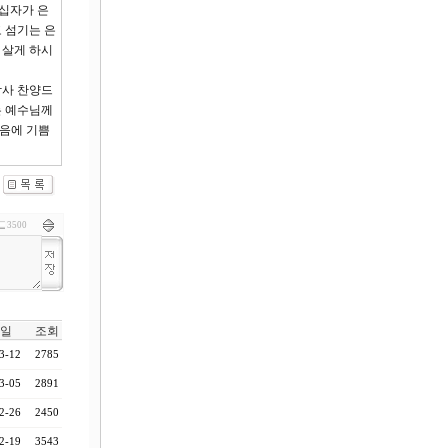
 십자가 은
 섬기는 은
 살게 하시
감사 찬양드
는 예수님께
마음에 기쁨
3500
일
조회
3-12
2785
3-05
2891
2-26
2450
2-19
3543