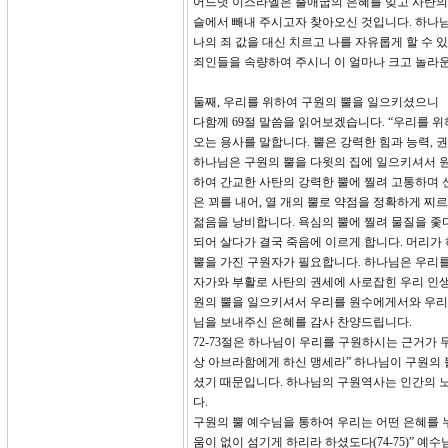
어느덧 이스라엘은 출애굽의 은혜를 잊고 사탄의
슬에서 빼내 주시고자 찾아오신 것입니다. 하나님
나의 죄 값을 대신 치르고 나를 자유롭게 할 수 
죄인들을 속량하여 주시니 이 얼마나 크고 놀라
둘째, 우리를 위하여 구원의 뿔을 일으키셨으니
다함께 69절 말씀을 읽어보겠습니다. “우리를 
오는 용사를 말합니다. 뿔은 강력한 힘과 능력,
하나님은 구원의 뿔을 다윗의 집에 일으키셔서 
하여 간교한 사탄의 강력한 뿔에 찔려 고통하며 신음
은 꾀를 내어, 열 개의 뿔로 약점을 정확하게 찌
젊음을 낭비합니다. 욕심의 뿔에 찔려 물질을 좇
되어 살다가 결국 죽음에 이르게 합니다. 머리가
뿔을 가진 구원자가 필요합니다. 하나님은 우리를
자가와 부활로 사탄의 권세에 사로잡힌 우리 인
원의 뿔을 일으키셔서 우리를 원수에게서와 우리를
님을 보내주신 은혜를 감사 찬양드립니다.
72-73절은 하나님이 우리를 구원하시는 근거가
상 아브라함에게 하신 맹세라” 하나님이 구원의 
셨기 때문입니다. 하나님의 구원역사는 인간의 
다.
구원의 뿔 예수님을 통하여 우리는 어떤 은혜를 
움이 없이 섬기게 하리라 하셨도다(74-75)” 