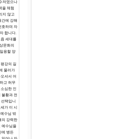
금수저였으나
력을 체험
리지 않고
육간에 강해
선호하며 자
자 합니다.
요즘 세대를
 세상문화의
 일용할 양
 평강의 길
에 물러가
아오셔서 어
울하고 허무
 소심한 인
 불황과 전
적 선택입니
권세가 이 시
 예수님 밖
해의 강력한
신 예수님을
간에 병든
 일어나 자