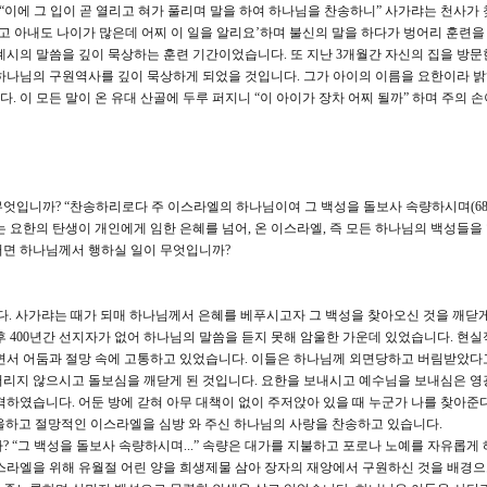
 “이에 그 입이 곧 열리고 혀가 풀리며 말을 하여 하나님을 찬송하니” 사가랴는 천사가
고 아내도 나이가 많은데 어찌 이 일을 알리요’하며 불신의 말을 하다가 벙어리 훈련을
계시의 말씀을 깊이 묵상하는 훈련 기간이었습니다. 또 지난 3개월간 자신의 집을 방문
하나님의 구원역사를 깊이 묵상하게 되었을 것입니다. 그가 아이의 이름을 요한이라 
 이 모든 말이 온 유대 산골에 두루 퍼지니 “이 아이가 장차 어찌 될까” 하며 주의 
엇입니까? “찬송하리로다 주 이스라엘의 하나님이여 그 백성을 돌보사 속량하시며(68
 요한의 탄생이 개인에게 임한 은혜를 넘어, 온 이스라엘, 즉 모든 하나님의 백성들을
러면 하나님께서 행하실 일이 무엇입니까?
다. 사가랴는 때가 되매 하나님께서 은혜를 베푸시고자 그 백성을 찾아오신 것을 깨닫
후 400년간 선지자가 없어 하나님의 말씀을 듣지 못해 암울한 가운데 있었습니다. 현
살면서 어둠과 절망 속에 고통하고 있었습니다. 이들은 하나님께 외면당하고 버림받았다
버리지 않으시고 돌보심을 깨닫게 된 것입니다. 요한을 보내시고 예수님을 보내심은 영
격하였습니다. 어둔 방에 갇혀 아무 대책이 없이 주저앉아 있을 때 누군가 나를 찾아준
울하고 절망적인 이스라엘을 심방 와 주신 하나님의 사랑을 찬송하고 있습니다.
 “그 백성을 돌보사 속량하시며...” 속량은 대가를 지불하고 포로나 노예를 자유롭게 
스라엘을 위해 유월절 어린 양을 희생제물 삼아 장자의 재앙에서 구원하신 것을 배경으