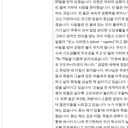
80절을 먼저 보겠습니다. 요한은 자라며 심령
빈 들에 거하며 사명을 준비했습니다. 빈 들은 
하는 곳입니다. 빈 들은 세속의 영향력을 벗어나
고난 가운데서도 견고한 믿음의 중심을 지키게 됩
졌습니다. 사람들은 빈 들에 있는 것이 불편하고
기가 삶이 주축이 되어 점점 편리한 신앙생활을 
그래서 영적인 연단을 받는 것이 어렵고 신앙이 
일컬어 “포노 사피엔스 (phone + sapiens
바람을 맞아 성령의 불이 꺼지게 됩니다. 우리가 
식과 기도생활에 우선권을 두고 빈 들에 거하며 영
78b-79절을 다함께 읽어보겠습니다. “이로써 
로 인도하시리로다 하니라.” 깜깜한 새벽에 장엄
고 희망찬 새 아침이 찾아옵니다. 하나님은 위로
둠과 죽음의 그늘에 앉은 자들에게 빛을 비추셨습
하고 삶의 희망을 상실한 채 살아가고 있습니다.
생을 살아가고 있습니다. 오늘날 전 세계적으로 
쟁의 위협은 갈수록 고조되면서 불안하고 우울하고
다. 하루 평균 36.6명, 39분마다 소중한 생명
대 젊은이들을 사로잡고 있습니다. 누가 어둠과 죽
에는 없습니다. 돋는 해가 임할 때 어두움과 죽
힘입니다. 돋는 해는 깊은 어둠, 죽음의 세력이 
통해 에너지가 나와 무기력하던 자가 독수리가 날
자를 치료해주시고 건강한 삶을 살게 하십니다. 