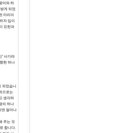
 찾아와 하
 받게 되었
한 마리아
밝히자 입이
손이 요한과
)” 사가랴
 향한 하나
게 되었습니
실적으로는
고 생각하
광의 하나
다면 얼마나
해 주는 것
로 합니다.