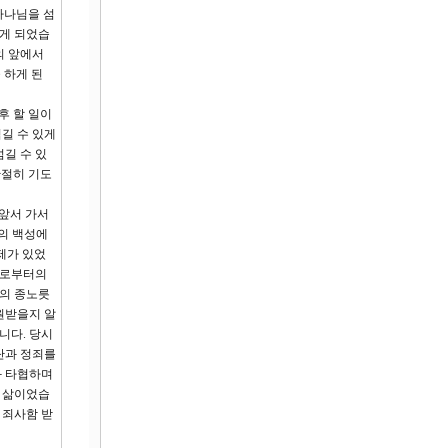
하나님을 섬
있게 되었습
의 앞에서
 하게 된
후 할 일이
길 수 있게
길 수 있
간절히 기도
 앞서 가서
주의 백성에
제가 있었
죄로부터의
죄의 종노릇
원받을지 알
니다. 당시
단과 정죄를
와 타협하며
는 삶이었습
 죄사함 받