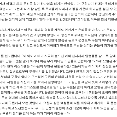
에서 성결과 의로 두려움 없이 하나님을 섬기는 인생입니다. 구원받기 전에는 우리가 
었습니다. 그런데 죄 사함 받은 후 두려움이 사라지고 평강 가운데 하나님을 섬길 수 
 깨끗하게 하고 살아 계신 하나님을 섬기게 하는 놀라운 능력이 있습니다. 종신토록 주
나님을 섬기며 살게 되었으니 얼마나 행복한 인생입니까? 그야말로 거룩한 인생 역전을
니다. 세상에서는 아무리 성과와 업적을 세워도 언젠가는 은퇴를 해야 합니다. 은퇴 이
을 섬기는 데는 은퇴가 없고 정년이 없습니다. 종신토록 위대한 하나님의 구원역사를 섬
 살게 됩니다. 우리가 하나님 앞에서 생명의 말씀을 들으며 평생토록 구원의 하나님을 섬
구원하신 뜻을 잊지 않고 종신토록 거룩함과 믿음으로 주님을 섬기는 종들이 되기를 
를 선포합니다. “이 아이여 네가 지극히 높으신 이의 선지자라 일컬음을 받고 주 앞에
말미암는 구원을 알게 하리니 이는 우리 하나님의 긍휼로 인함이라(76-78a)” 요한은 
입니다. 현재 이스라엘은 하나님께 무엇을 원했을까요? 그들에게는 여러 가지 절실한 문
력과 온갖 질병으로부터 구원받기를 갈망했습니다. 그러나 인간의 가장 절실한 구원은 
부터의 구원이 없다면 근본적인 구원의 은혜와 자유를 누릴 수가 없습니다. 여전히 
입니다. 사람들은 자신이 어둠 속에서 절망하면서도 그 원인을 깨닫지 못하고 어떻게 구
을 알게 하고 예수 그리스도를 믿음으로 말미암는 구원을 알게 하려고 요한을 보내셨습
 말미암는 구원을 가르쳤습니다. 율법은 완벽한 행위를 요구하니 죄인들이 오히려 판
 돈과 명예와 지식을 통해서 삶의 행복을 찾고자 합니다. 그러나 갈수록 거짓과 불의
부터의 구원에서 오는 것입니다. 요한의 삶은 백성들의 죄를 깨우치고 회개하도록 돕
 촉구하고 도전했습니다. 우리도 인생의 불행이 조건 때문이 아니라 죄에 있음을 알고
는 구원의 진리를 알게 하는 자가 되어야 하겠습니다.