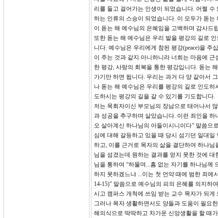
리를 들고 걸어가는 인생이 되었습니다. 어쩔 수
하는 인류의 스승이 되었습니다. 이 모두가 돋는
이 돋는 해 예수님의 은혜임을 고백하며 감사드
또한 돋는 해 예수님은 우리 발을 평강의 길로 
니다. 예수님은 우리에게 참된 평강(peace)을
이 주는 것과 같지 아니하니라 너희는 마음에 근
한 평강, 사랑의 회복을 통한 평강입니다. 돋는 
가기만 하면 됩니다. 우리는 과거 다 양 같아서 
나 돋는 해 예수님은 우리를 평강의 길로 인도하
도하시는 평강의 길을 갈 수 있기를 기도합니다.
저는 목회자이신 부모님의 장남으로 태어나서 많
과 성공을 추구하며 살았습니다. 이런 죄인을 하
오 살아계신 하나님의 아들이시니이다” 말씀으로
심에 대해 갈등하고 있을 때 당시 섬기던 일대일
하고, 이를 근거로 목자의 삶을 결단하여 하나님
님을 섬겼는데 원하는 결과를 얻지 못한 것에 대
님을 통하여 “하물며...흠 없는 자기를 하나님께
하지 못하겠느냐 ...이는 첫 언약 때에 범한 죄
14-15)” 말씀으로 예수님의 피의 은혜를 의
시고 캠퍼스 개척에 쓰임 받는 교수 목자가 되게
그러나 목자 생활하면서도 양들과 도움이 필요한 
해의식으로 딱딱하고 차가운 신앙생활을 할 때가 많