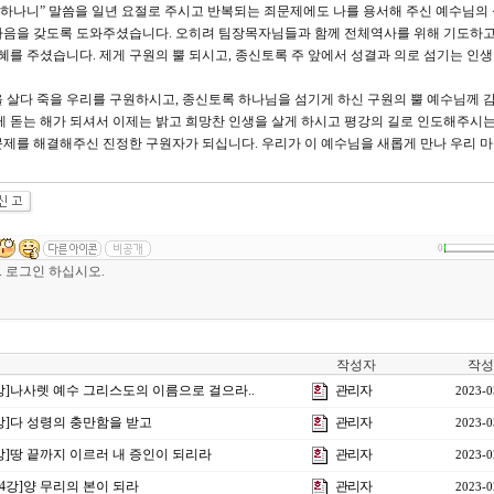
 거하나니” 말씀을 일년 요절로 주시고 반복되는 죄문제에도 나를 용서해 주신 예수님의
마음을 갖도록 도와주셨습니다. 오히려 팀장목자님들과 함께 전체역사를 위해 기도하고
혜를 주셨습니다. 제게 구원의 뿔 되시고, 종신토록 주 앞에서 성결과 의로 섬기는 인생
 살다 죽을 우리를 구원하시고, 종신토록 하나님을 섬기게 하신 구원의 뿔 예수님께 
게 돋는 해가 되셔서 이제는 밝고 희망찬 인생을 살게 하시고 평강의 길로 인도해주시
제를 해결해주신 진정한 구원자가 되십니다. 우리가 이 예수님을 새롭게 만나 우리 
0
작성자
작성
3강]나사렛 예수 그리스도의 이름으로 걸으라..
관리자
2023-0
2강]다 성령의 충만함을 받고
관리자
2023-0
1강]땅 끝까지 이르러 내 증인이 되리라
관리자
2023-0
제4강]양 무리의 본이 되라
관리자
2023-0