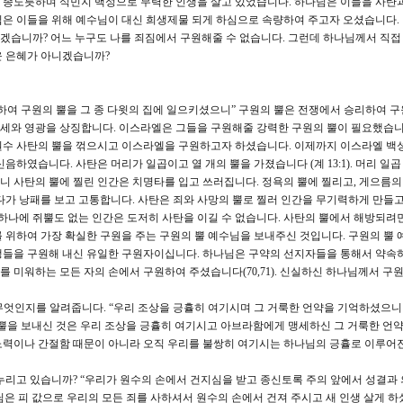
 종노릇하며 식민지 백성으로 무력한 인생을 살고 있었습니다. 하나님은 이들을 사탄과
은 이들을 위해 예수님이 대신 희생제물 되게 하심으로 속량하여 주고자 오셨습니다.
있겠습니까? 어느 누구도 나를 죄짐에서 구원해줄 수 없습니다. 그런데 하나님께서 직접
운 은혜가 아니겠습니까?
위하여 구원의 뿔을 그 종 다윗의 집에 일으키셨으니” 구원의 뿔은 전쟁에서 승리하여 
 권세와 영광을 상징합니다. 이스라엘은 그들을 구원해줄 강력한 구원의 뿔이 필요했습니
원수 사탄의 뿔을 꺾으시고 이스라엘을 구원하고자 하셨습니다. 이제까지 이스라엘 백
하였습니다. 사탄은 머리가 일곱이고 열 개의 뿔을 가졌습니다 (계 13:1). 머리 일곱
르니 사탄의 뿔에 찔린 인간은 치명타를 입고 쓰러집니다. 정욕의 뿔에 찔리고, 게으름의
다가 낭패를 보고 고통합니다. 사탄은 죄와 사망의 뿔로 찔러 인간을 무기력하게 만들고
 하나에 쥐뿔도 없는 인간은 도저히 사탄을 이길 수 없습니다. 사탄의 뿔에서 해방되려면
 위하여 가장 확실한 구원을 주는 구원의 뿔 예수님을 보내주신 것입니다. 구원의 뿔 
생들을 구원해 내신 유일한 구원자이십니다. 하나님은 구약의 선지자들을 통해서 약속
 미워하는 모든 자의 손에서 구원하여 주셨습니다(70,71). 신실하신 하나님께서 구원
 무엇인지를 알려줍니다. “우리 조상을 긍휼히 여기시며 그 거룩한 언약을 기억하셨으니 
뿔을 보내신 것은 우리 조상을 긍휼히 여기시고 아브라함에게 맹세하신 그 거룩한 언
노력이나 간절함 때문이 아니라 오직 우리를 불쌍히 여기시는 하나님의 긍휼로 이루어
누리고 있습니까? “우리가 원수의 손에서 건지심을 받고 종신토록 주의 앞에서 성결과 
예수님은 피 값으로 우리의 모든 죄를 사하셔서 원수의 손에서 건져 주시고 새 인생 살게 