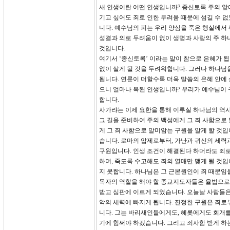
새 인생이란 어떤 인생입니까? 종신토록 주의 앞
기고 싶어도 죄로 인한 두려움 때문에 섬길 수 없
니다. 예수님의 피는 우리 양심을 죽은 행실에서
성결과 의로 두려움이 없이 생명과 사랑의 주 하
것입니다.
여기서 ‘종신토록’ 이라는 말이 참으로 은혜가 됩
없이 살게 될 것을 두려워합니다. 그러나 하나님
됩니다. 연륜이 더할수록 더욱 말씀의 은혜 안에
으니 얼마나 복된 인생입니까? 우리가 예수님이 
합니다.
사가랴는 이제 요한을 통해 이루실 하나님의 역사
그 길을 준비하여 주의 백성에게 그 죄 사함으로 
게 그 죄 사함으로 말미암는 구원을 알게 할 것
습니다. 로마의 압제로부터, 가난과 귀신의 세
구원입니다. 인생 조건이 해결된다 하더라도 죄로
하며, 죽도록 수고해도 죄의 열매만 맺게 될 것
지 못합니다. 하나님은 그 근본원인이 죄 때문임
목자의 역할을 해야 할 종교지도자들은 율법으로
받고 심판에 이르게 되었습니다. 오늘날 사람들은
악의 세력에 빠지게 됩니다. 진정한 구원은 죄로
니다. 그는 바리새인들에게도, 헤롯에게도 회개를
기에 힘써야 하겠습니다. 그리고 죄사함 받게 하