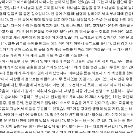
이 강하여지고 이스라엘에게 나타나는 날까지 빈들에 있었습니다. 그는 제사장 집안의 
어떤 곳입니까? 하나님과 깊은 교제를 나누며 하나님의 음성을 듣고 하나님의 말씀의 능
 영적 힘을 키울 좋은 장소입니다. 빈 들에 거할 때 심령이 강하여져서 외부세력에 흔들
니다. 그는 빈 들에서 약대 털옷을 입고 메뚜기와 석청을 먹는 단순한 생활을 하며 영
 힘들기 때문에 안락한 집에 있고자 합니다. 하나님과의 영적 교제보다 온라인 예배를 
하고자 합니다. 믿음의 본질을 추구하기보다 신앙의 형식을 좇는 것으로 만족하여 살고
정체되고 세상 세력에 점점 흡수되어 가고 있습니다. 스마트폰 없이 살아가기 어려운 
)”라고 합니다. 말씀 공부로 은혜를 받고는 잠간 쉬어야지 하면서 유튜브를 봅니다. 그럼 강한
강해지기 위해 스스로 빈 들을 찾아 세상 문화를 디톡스 해야 하겠습니다. 우리가 먼저
성을 키워 이 시대 세례 요한이 될 수 있기를 기도합니다.
돋는 해가 위로부터 우리에게 임하여 어둠과 죽음의 그늘에 앉은 자에게 비치고 우리 발을
한 해가 떠오르는 일출을 보신 적이 있으십니까? 해가 돋는 순간 모든 어두움이 순식간
부터 돋는 해가 우리에게 임하게 하셨습니다. 예수님은 돋는 해로서 자기 백성들을 찾
니다. 사람들이 겉으로는 쾌활하고 아무 문제없는 것 같아도 빛이 없으니 내면은 우
 죽음에 대한 두려움에 사로잡혀서 어떤 것도 도전해보지 못하고 이리저리 피해 다니며
죽음의 그림자가 깊이 드리워져 있습니다. 세상은 지금 가난과 전쟁으로 신음하고, 경제
 슬퍼하며 고통하고 있습니다. 안타깝게도 우리나라 10-30대 사망원인 1위는 극단
이 우울증, 물질 문제, 건강 문제로 절망하여 스스로 목숨을 거두고 있다고 합니다. 죽음의 
음의 그늘에서 이들을 구원할 수 있겠습니까? 가장 강력한 생명의 빛을 가진, 돋는 해
음의 세력이 순식간에 물러갑니다. 일순간에 대반전의 역사가 일어납니다. 이것이 돋는 
드리운 우리 내면에 생명의 빛을 비춰줍니다. 또한 돋는 해는 에너지입니다. 돋는 해 되
개 치며 올라가듯 힘찬 인생을 살게 됩니다. 또한 돋는 해는 치료의 광선입니다. 영육
38년 중풍병자는 죽을 날을 기다리며 살고 있었지만 돋는 해 되신 예수님의 음성을 듣고