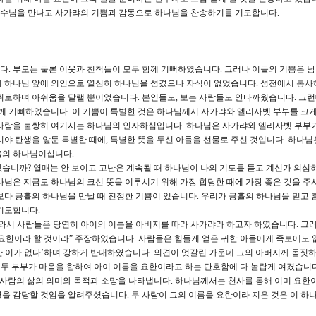
 예수님을 만나고 사가랴의 기쁨과 감동으로 하나님을 찬송하기를 기도합니다.
다. 부모는 물론 이웃과 친척들이 모두 함께 기뻐하였습니다. 그러나 이들의 기쁨은 
서 하나님 앞에 의인으로 열심히 하나님을 섬겼으나 자식이 없었습니다. 성전에서 봉사
위로하며 아쉬움을 달랠 뿐이었습니다. 본인들도, 보는 사람들도 안타까웠습니다. 그
함께 기뻐하였습니다. 이 기쁨이 특별한 것은 하나님께서 사가랴와 엘리사벳 부부를 크게
 사람을 불쌍히 여기시는 하나님의 인자하심입니다. 하나님은 사가랴와 엘리사벳 부부
시야 탄생을 앞둔 특별한 때에, 특별한 뜻을 두신 아들을 선물로 주신 것입니다. 하나님
휼의 하나님이십니다.
습니까? 열매는 안 보이고 고난은 계속될 때 하나님이 나의 기도를 듣고 계신가 의심
나님은 지금도 하나님의 크신 뜻을 이루시기 위해 가장 합당한 때에 가장 좋은 것을 주
보다 긍휼의 하나님을 만날 때 진정한 기쁨이 있습니다. 우리가 긍휼의 하나님을 믿고 
기도합니다.
러 와서 사람들은 당연히 아이의 이름을 아버지를 따라 사가랴라 하고자 하였습니다. 그
요한이라 할 것이라” 주장하였습니다. 사람들은 힘들게 얻은 귀한 아들에게 족보에도 
 한 이가 없다’하며 강하게 반대하였습니다. 의견이 엇갈린 가운데 그의 아버지께 몸짓
 두 부부가 마음을 합하여 아이 이름을 요한이라고 하는 단호함에 다 놀랍게 여겼습니다
 사람의 삶의 의미와 목적과 소망을 나타냅니다. 하나님께서는 천사를 통해 이미 요한
을 감당할 것임을 알려주셨습니다. 두 사람이 그의 이름을 요한이라 지은 것은 이 하