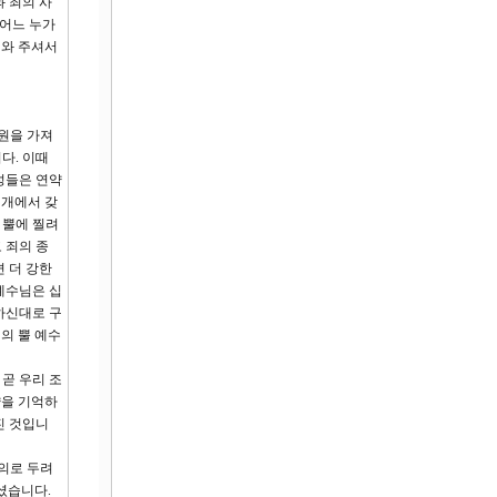
 죄의 사
 어느 누가
 와 주셔서
구원을 가져
다. 이때
성들은 연약
 개에서 갖
 뿔에 찔려
 죄의 종
 더 강한
예수님은 십
하신대로 구
의 뿔 예수
곧 우리 조
약을 기억하
진 것입니
의로 두려
하셨습니다.