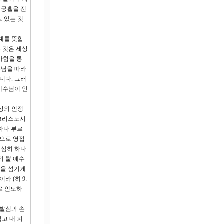
 긍휼을 전
 있는 것
계를 뜻합
는 것은 세상
사함을 통
수님을 따라
니다. 그러
예수님이 인
상의 인정
 그리스도시
하나 부르
인으로 영접
열심히 하나
의 뿔 예수
님을 섬기게
 (히 9:
로 인도하
반발심과 손
고 내 피