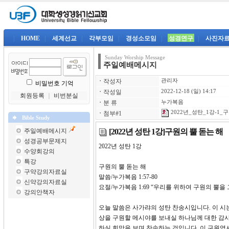
|
HOME
|
세계선교
|
각부모임
|
경성소모임
|
성경연구
|
사진자
Sunday Worship Message
주일예배메시지
ㆍ
작성자
관리자
비밀번호 기억
ㆍ
작성일
2022-12-18 (일) 14:17
회원등록
｜
비번분실
ㆍ
분 류
누가복음
2022년_성탄_1강-1_
ㆍ
첨부#1
Bible Study
[2022년 성탄 1강]구원의 뿔 돋는 해
주일예배메시지
성경공부문제지
2022년 성탄 1강 
수양회강의
특강
구원의 뿔 돋는 해
구약강의자료실
말씀/누가복음 1:57-80
신약강의자료실
요절/누가복음 1:69 “우리를 위하여 구원의 뿔을
강의안책자
오늘 말씀은 사가랴의 성탄 찬송시입니다. 이 시
상을 구원할 메시야를 보내실 하나님께 대한 감사
하실 희망을 보며 찬송하는 것입니다. 이 구원역