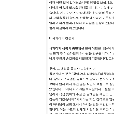
이때 어떤 일이 일어났습니까? 64절을 보십시오.
나님의 약속의 말씀을 전해줄 때 ‘내가 이렇게 늙
습니다. 이 기간이 사가랴에게는 하나님의 뜻과 
의 고백을 통해 앞으로 탄생할 예수님이 이루실 
열리고 혀가 풀리게 되니 하나님을 찬송하였습니다.
함께 하심이라 여겼습니다.
Ⅱ. 사가랴의 찬송시
사가랴가 성령의 충만함을 받아 예언한 내용이 무
는 먼저 주 이스라엘의 하나님을 찬송합니다. 이는
님의 구원의 손길임을 깨달았기 때문입니다. 그
첫째, 그 백성을 돌보사 속량하시며
돌보신다는 것은 ‘찾아오다, 심방하다’의 뜻입니
다. 당시 이스라엘은 영적으로 말라기 선지자 이
로마의 압제 아래 주권 잃은 식민지 백성으로 
였습니다. 그러나 사가랴는 하나님께서 그들을 
님께서 직접 찾아와 주신 큰 은혜임을 깨닫고 감
감동이 되겠습니까? 사가랴는 벅찬 감격으로 암
이 하나님이 심방 오셔서 하시는 일은 무엇입니까?
입니다. 이는 바로의 압제에 시달리던 무력한 이