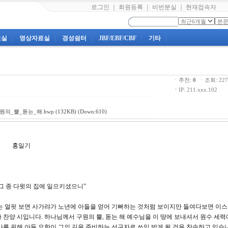
로그인
｜
회원등록
｜
비번분실
｜
현재접속자
료실
|
영상자료실
|
경성쉼터
|
JBF/EBF/CBF
|
기타
|
ㆍ추천:
0
ㆍ조회: 2
ㆍ
IP: 211.xxx.102
구원의_뿔_돋는_해.hwp
(132KB) (Down:610)
홍일기
 그 종 다윗의 집에 일으키셨으니”
는 얼핏 보면 사가랴가 노년에 아들을 얻어 기뻐하는 것처럼 보이지만 들여다보면 이
 찬양 시입니다. 하나님께서 구원의 뿔, 돋는 해 예수님을 이 땅에 보내셔서 원수 세력
사를 위해 아들 요한이 그의 길을 준비하는 선구자로 쓰임 받게 될 것을 찬송하고 있습니