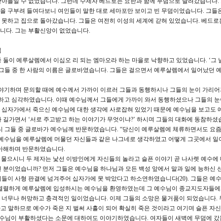
아들일 수 없었습니다. 그런데 수제자 베드로는 요한과 함께 무덤으로 달려갔습니다.
 구부려 들여다보니 여인들이 말한 대로 세마포만 보이고 빈 무덤이었습니다. 그들은
못하고 집으로 돌아갔습니다. 그들은 여전히 이성의 세계에 갇혀 있었습니다. 베드로
니다. 그는 부활신앙이 없었습니다.
님
 중 둘이 예루살렘에서 이십오 리 되는 엠마오라 하는 마을로 낙향하고 있었습니다. ‘그 
 그들 중 한 사람의 이름은 글로바였습니다. 그들은 걸으면서 예루살렘에서 일어났던 
로 이야기하며 문의할 때에 예수께서 가까이 이르러 그들과 동행하시나 그들의 눈이 가리
지하고 심각하였습니다. 이때 예수님께서 그들에게 가까이 와서 동행하셨으나 그들의 눈
 십자가에서 죽으신 예수님에 대한 생각에 사로잡혀 있었기 때문에 예수님을 보고도
 길가면서 ‘서로 주고받고 하는 이야기가 무엇이냐?’ 하시며 그들의 대화에 동참하셨습
니 그들 중 글로바가 예수님께 반문하였습니다. “당신이 예루살렘에 체류하면서도 요즘
 예수님을 예루살렘에 머물던 자신들과 같은 나그네로 생각하였고 어떻게 그곳에서 일
의아해하며 반문하였습니다.
” 물으시니 두 제자는 낯선 이방인에게 자신들의 놀라고 슬픈 이야기 곧 나사렛 예수에
 분이었습니까? 먼저 그들은 예수님을 하나님과 모든 백성 앞에서 말과 일에 능하신 
들이 사형 판결에 넘겨주어 십자가에 못 박았다고 하소연하였습니다(20). 그들은 예
 열렬하게 예루살렘에 입성하시는 예수님을 환영하였는데 그 예수님이 종교지도자들에
 너무나 허망하고 충격적인 일이었습니다. 이제 그들의 소망은 물거품이 되었습니다. 
라고 말하므로 예수가 죽은 지 벌써 사흘이 되어 확실히 죽은 것이라고 여기며 슬픈 자
 예수님이 부활하셨다는 소문에 대하여도 이야기하였습니다. 여자들이 새벽에 무덤에 갔