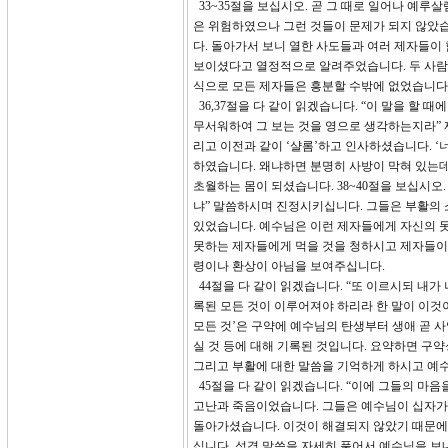
33~35절을 보십시오. 곧 그 때로 일어나 예루
은 위험하였으나 그런 것들이 문제가 되지 않았
다. 돌아가서 보니 열한 사도들과 여러 제자들이
보이셨다고 열정적으로 알려주었습니다. 두 사람도
식으로 모든 제자들은 흥분할 수밖에 없었습니다
36,37절을 다 같이 읽겠습니다. “이 말을 할
무서워하여 그 보는 것을 영으로 생각하는지라” 
리고 이전과 같이 ‘샬롬’하고 인사하셨습니다. 
하였습니다. 왜냐하면 분명히 사방이 막혀 있는
초월하는 몸이 되셨습니다. 38~40절을 보십시
냐” 말씀하시며 진정시키십니다. 그들은 부활의
있었습니다. 예수님은 이런 제자들에게 자신의 못
못하는 제자들에게 먹을 것을 청하시고 제자들이 
령이나 환상이 아님을 보여주십니다.
44절을 다 같이 읽겠습니다. “또 이르시되 내가
록된 모든 것이 이루어져야 하리라 한 말이 이것
모든 것’은 구약에 예수님의 탄생부터 생애 곧 
실 것 등에 대해 기록된 것입니다. 요약하면 구
그리고 부활에 대한 말씀을 기억하게 하시고 예
45절을 다 같이 읽겠습니다. “이에 그들의 마
고난과 죽음이었습니다. 그들은 예수님이 십자가
돌아가셨습니다. 이것이 해결되지 않았기 때문에
십니다. 성경 말씀을 자세히 풀어서 예수님을 보