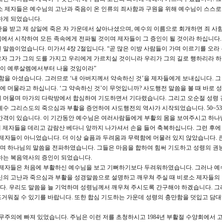
소 제자들은 예수님의 고난과 죽음이 온 인류의 죄사함과 구원을 위해 예수님이 스스로
하게 되었습니다.
고난을 받고 제 삼일에 죽은 자 가운데서 살아나셨으며, 예수의 이름으로 회개하면 죄 사
에서 시작하여 모든 족속에게 전파될 것이며 제자들이 그 증인이 될 것이라 하십니다.
말씀이었습니다. 미가서 4장 2절입니다. “곧 많은 이방 사람들이 가며 이르기를 오라
자 그가 그의 도를 가지고 우리에게 가르치실 것이니라 우리가 그의 길로 행하리라 
씀이 예루살렘에서부터 나올 것임이라”
함을 아셨습니다. 그러므로 ‘내 아버지께서 약속하신 것’을 제자들에게 보내십니다. 
 머물라고 하십니다. ‘그 약속하신 것’이 무엇입니까? 사도행전 말씀을 볼 때 바로 
에 머물며 마가의 다락방에서 합심하여 기도하면서 기다렸습니다. 그리고 오순절 성령 
예수 그리스도의 죽으심과 부활을 증언하여 사도행전의 역사가 시작되었습니다. 50~5
 간격이 있습니다. 이 기간동안 예수님은 여러사람들에게 부활의 몸을 보여주시고 하나
날에 제자들을 데리고 감람산 베다니 앞까지 나가셔서 손을 들어 축복하십니다. 그런 후에
 제자들이 아니었습니다. 더 이상 슬픔과 두려움과 무력함에 머물러 있지 않았습니다. 
며 하나님의 말씀을 전파하였습니다. 그들은 마음을 합하여 힘써 기도하고 성령의 권
하는 복음역사의 증인이 되었습니다.
제자들은 처음에 부활하신 예수님을 보고 기뻐하기보다 두려워하였습니다. 그러나 예
신의 고난과 죽으심과 부활을 성경말씀으로 설명하고 깨우쳐 주실 때 비로소 제자들의
다. 우리도 말씀을 늘 기억하며 성령님께서 깨우쳐 주시도록 간구해야 하겠습니다. 그
거워질 수 있기를 바랍니다. 또한 합심 기도하는 가운데 성령의 충만함을 덧입고 담
주의에 빠져 있었습니다. 주님은 이런 저를 초청하시고 1984년 부활절 수양회에서