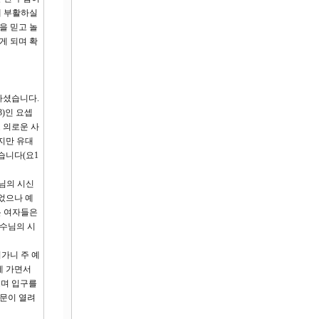
에 부활하실
을 믿고 놀
게 되며 확
가셨습니다.
)인 요셉
고 의로운 사
지만 유대
습니다(요1
수님의 시신
었으나 예
온 여자들은
예수님의 시
어가니 주 예
에 가면서
으며 입구를
 문이 열려