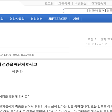
로그인
｜
회원등록
｜
비번분실
｜
현재접속자
료실
|
영상자료실
|
경성쉼터
|
JBF/EBF/CBF
|
기타
|
ㆍ추천:
0
ㆍ조회: 2
ㆍ
IP: 211.xxx.102
-1.hwp
(80KB) (Down:589)
열어 성경을 깨닫게 하시고
 이 종 하
어 성경을 깨닫게 하시고”
신자들에게 죽음을 넘어서 영원히 사는 삶이 있다는 것을 증명합니다. 오늘 말씀은 이
자가에서 돌아가시고 주일에 무덤에서 다시 살아나셨습니다. 그러므로 예수님의 무덤은