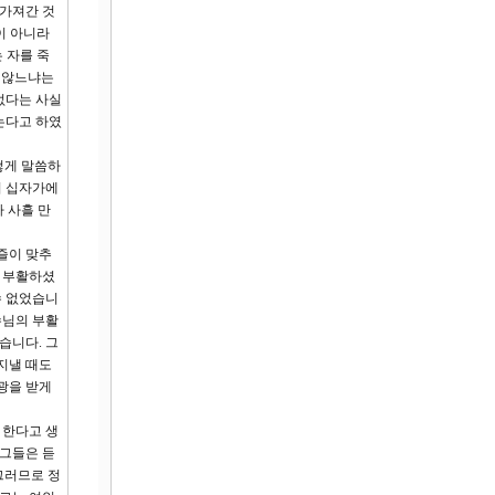
 가져간 것
옷이 아니라
 자를 죽
지 않느냐는
없다는 사실
는다고 하였
떻게 말씀하
져 십자가에
 사흘 만
즐이 맞추
이 부활하셨
수 없었습니
수님의 부활
습니다. 그
지낼 때도
광을 받게
 한다고 생
 그들은 듣
 그러므로 정