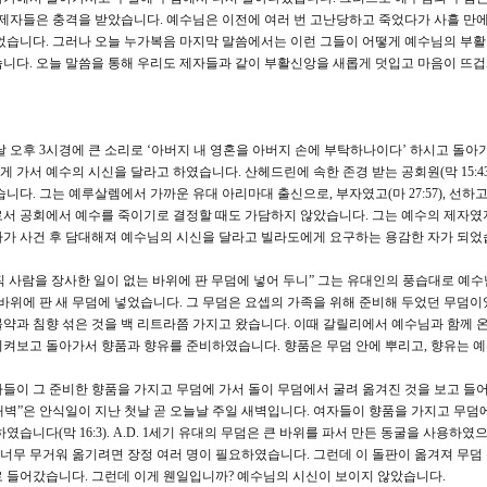
 제자들은 충격을 받았습니다. 예수님은 이전에 여러 번 고난당하고 죽었다가 사흘 만
었습니다. 그러나 오늘 누가복음 마지막 말씀에서는 이런 그들이 어떻게 예수님의 부활
니다. 오늘 말씀을 통해 우리도 제자들과 같이 부활신앙을 새롭게 덧입고 마음이 뜨겁
오후 3시경에 큰 소리로 ‘아버지 내 영혼을 아버지 손에 부탁하나이다’ 하시고 돌아
가서 예수의 시신을 달라고 하였습니다. 산헤드린에 속한 존경 받는 공회원(막 15:43
니다. 그는 예루살렘에서 가까운 유대 아리마대 출신으로, 부자였고(마 27:57), 선하
로서 공회에서 예수를 죽이기로 결정할 때도 가담하지 않았습니다. 그는 예수의 제자였
자가 사건 후 담대해져 예수님의 시신을 달라고 빌라도에게 요구하는 용감한 자가 되었
직 사람을 장사한 일이 없는 바위에 판 무덤에 넣어 두니” 그는 유대인의 풍습대로 예
 바위에 판 새 무덤에 넣었습니다. 그 무덤은 요셉의 가족을 위해 준비해 두었던 무덤이
약과 침향 섞은 것을 백 리트라쯤 가지고 왔습니다. 이때 갈릴리에서 예수님과 함께 
켜보고 돌아가서 향품과 향유를 준비하였습니다. 향품은 무덤 안에 뿌리고, 향유는 
여자들이 그 준비한 향품을 가지고 무덤에 가서 돌이 무덤에서 굴려 옮겨진 것을 보고 들
 새벽”은 안식일이 지난 첫날 곧 오늘날 주일 새벽입니다. 여자들이 향품을 가지고 무덤
습니다(막 16:3). A.D. 1세기 유대의 무덤은 큰 바위를 파서 만든 동굴을 사용하였
 너무 무거워 옮기려면 장정 여러 명이 필요하였습니다. 그런데 이 돌판이 옮겨져 무덤
 들어갔습니다. 그런데 이게 웬일입니까? 예수님의 시신이 보이지 않았습니다.