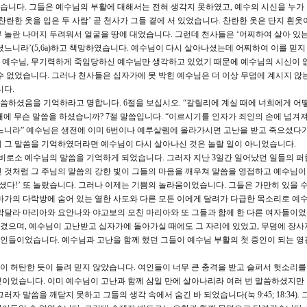
였습니다. 그들은 예수님의 부활에 대해서는 전혀 생각지 못하였고, 예수의 시신을 누가
득 ‘찬란한 옷을 입은 두 사람’ 곧 천사가 그들 곁에 서 있었습니다. 찬란한 옷은 단지 흰
 놀란 나머지 두려워서 얼굴을 땅에 대었습니다. 그런데 천사들은 ‘어찌하여 살아 있는
셨느니라’(5,6a)하고 책망하였습니다. 예수님이 다시 살아나셨는데 어찌하여 이를 믿
 예수님, 무기력하게 죽임당하신 예수님만 생각하고 있었기 때문에 예수님의 시신이 
수 없었습니다. 그러나 천사들은 십자가에 못 박힌 예수님은 더 이상 무덤에 계시지 않
니다.
씀하셨음을 기억하라고 명합니다. 6절을 보십시오. “갈릴리에 계실 때에 너희에게 어
에 무슨 말씀을 하셨습니까? 7절 말씀입니다. “이르시기를 인자가 죄인의 손에 넘겨
느니라” 예수님은 생전에 이미 6번이나 예루살렘에 올라가시면 고난을 받고 죽으셨다가
이 그 말씀을 기억하였더라면 예수님이 다시 살아나신 것은 놀랄 일이 아니었습니다.
 비로소 예수님의 말씀을 기억하게 되었습니다. 그러자 지난 3일간 일어났던 일들의 퍼
 것처럼 그 주님의 말씀의 강한 빛이 그들의 마음을 깨우쳐 말씀을 영접하고 예수님
나셨다!’ 또 놀랐습니다. 그러나 이제는 기쁨의 놀라움이었습니다. 그들은 가만히 있을 
도 마가의 다락방에 숨어 있는 열한 사도와 다른 모든 이에게 달려가 다급한 목소리로 예
막달라 마리아와 요안나와 야고보의 모친 마리아와 또 그들과 함께 한 다른 여자들이었
겼으며, 예수님이 고난받고 십자가에 돌아가실 때에도 그 자리에 있었고, 무덤에 장사
인들이었습니다. 예수님과 고난을 함께 했던 그들이 예수님 부활의 첫 증인이 되는 영
말이 허탄한 듯이 들려 믿지 않았습니다. 여인들이 너무 큰 충격을 받고 슬퍼서 헛소리를
이었습니다. 이미 예수님이 고난과 함께 삼일 만에 살아나리라 여러 번 말씀하셨지만
자 말씀을 깨닫지 못하고 그들의 생각 속에서 숨긴 바 되었습니다(눅 9:45; 18:34).