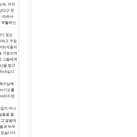
는데, 여자
났다고 전
. 따라서
는 부활하신
더디 믿는
이라고 꾸짖
는 어리석음이
을 가졌으며
런 그들에게
고난을 받고
드러내십니
 예수님께
감사기도를
 사라지셨
뜨겁지 아니
일들을 들
리고 말씀대
슬픔과 허무
없었습니다.