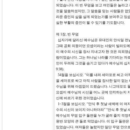
되었습니다. 이 빈 무덤을 보고 여인들은 놀라고
것을 말씀하셨지만, 그 말씀을 믿는 사람들은 없
라운 증인의 삶을 살게 되었는가를 보여주고 있습
실한 부활의 증인이 될 수 있기를 기도합니다.
제 1장, 빈 무덤
십자가에 달리신 예수님은 유대인의 안식일 전날 
그때 공회 의원이던 요셉이라는 사람이 빌라도에게 
이 예수의 시신을 장사 지내고자 한 것은 의외였습
람이었습니다. 그는 하나님 나라를 기다리는 자
인이 두려워 그것을 숨기고 있다가 예수님의 십
9:38).
54절을 보십시오. “이를 내려 세마포로 싸고 아
을 세마포로 싸고 아직 사람을 장사한 일이 없는
수님을 위해 아낌없이 드렸습니다. 니고데모도 몰
요셉이 예수님의 시신을 어느 곳에 안치하는지 지
신에 바르기 위한 것이었습니다.
1~3절을 보십시오. “안식 후 첫날 새벽에 이 
수의 시신이 보이지 아니하더라” “안식 후 첫날
예수님의 무덤 입구 돌판을 누가 굴려 줄지 걱정하였
원반 모양의 큰 돌로 막았습니다. 이 입구 돌판은
있었습니다. 여자들은 놀랐지만 일단 무덤 안으로