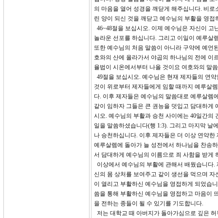
의 마음을 열어 성경을 깨닫게 해주십니다. 비로
린 양이 되신 것을 깨닫고 예수님의 부활을 영접
46~48절을 보십시오. 이제 예수님은 자신이 
놀라운 선포를 하십니다. 그리고 이일이 예루살렘
또한 예수님의 처음 말씀이 아니라 구약에 예언된 
호와의 산에 올라가서 야곱의 하나님의 전에 이르
율법이 시온에서부터 나올 것이요 여호와의 말
49절을 보십시오. 예수님은 현재 제자들의 연약
것이 위로부터 제자들에게 임할 때까지 예루살렘에
다. 이후 제자들은 예수님의 말씀대로 예루살렘
같이 임하자 그들은 큰 권능을 덧입고 담대하게 
시오. 예수님의 부활과 승천 사이에는 40일간의
일을 말씀하셨습니다(행 1:3). 그리고 마지막 
나 승천하십니다. 이후 제자들은 더 이상 연약한
예루살렘에 돌아가 늘 성전에서 하나님을 찬송하
서 담대하게 예수님의 이름으로 죄 사함을 받게 
이상에서 예수님의 부활에 관해서 배웠습니다. 
신의 몸 상처를 보여주고 같이 생선을 먹으며 자
이 열리고 부활하신 예수님을 영접하게 되었습니
씀을 통해 부활하신 예수님을 영접하고 마음이 뜨
을 전하는 종들이 될 수 있기를 기도합니다.
저는 대학교 때 아버지가 돌아가심으로 깊은 허무