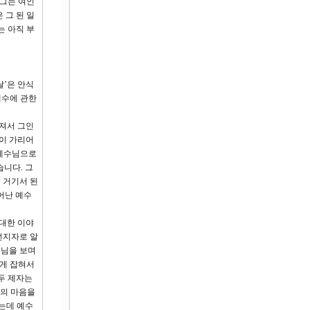
 그는 여인
 그 된 일
는 아직 부
날’은 안식
예수에 관한
어져서 그인
이 가리어
 예수님으로
니다. 그
 거기서 된
어난 예수
 대한 이야
선지자로 알
수님을 보며
게 잡혀서
두 제자는
신의 마음을
는데 예수