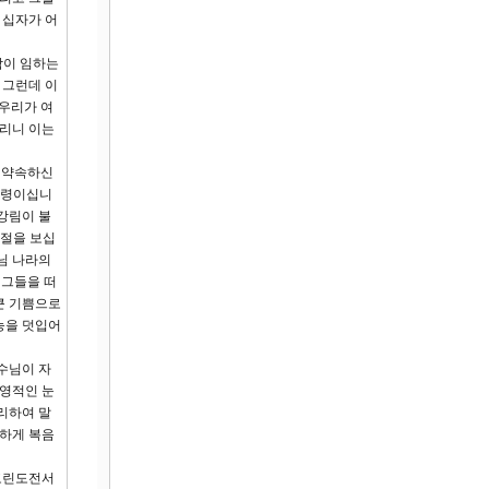
 십자가 어
함이 임하는
 그런데 이
 우리가 여
하리니 이는
그 약속하신
성령이십니
강림이 불
3절을 보십
님 나라의
 그들을 떠
큰 기쁨으로
능을 덧입어
수님이 자
 영적인 눈
리하여 말
대하게 복음
 고린도전서