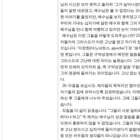
님의 시신은 보지 못하고 돌아와 ‘그가 살아나셨
들이 말한 대로였고, 예수님은 볼 수 없었다는 
한 이야기를 들었지만, 예수님을 보지 못하였고 
우리의 기대는 십자가에 달린 예수와 함께 그의 
예수님을 만나 함께 여행하고 있지만 눈이 가려
예수님은 이런 그들을 어떻게 도와주십니까? 25,
자들이여 그리스도가 이런 고난을 받고 자기의 영
으십니다. ‘미련한(아노네토스, ajnovhto")’
란 뜻입니다. 그들은 구약성경에서 예언된 말씀
그리스도의 고난에 대한 의미는 놓쳤습니다. 그
먼저 모세와 선지자의 글, 즉 구약성경 말씀 구
그의 영광에 들어가는 것이었습니다. 고난 없는
다.
28~31절을 보십시오. 제자들의 목적지인 엠마
자기들의 집에 유하시도록 강권하였습니다. 이에
하신 후 그들에게 나누어 주셨습니다. 그때 그
습니다.
32절을 다 같이 읽겠습니다. “그들이 서로 말
하더냐 하고” 두 제자는 예수님이 성경 말씀을 
으면서 흥분하지 않을 수 없었습니다. 그들의 마
로 고난 받으시고 십자가에 돌아가셨다가 말씀대로
등 모든 어두움의 생각들이 떠나갔습니다. 이제는