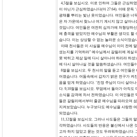
4,5절을 보십시오. 이로 인하여 그들은 근심하
이 아닌가 근심하였습니다(마 27:64). 이때 문
광채를 뿌리는 빛난 옷이었습니다. 여인들은 너무
은 자 가운데서 찾느냐 여기 계시지 않고 살아나
것입니다. 여인들은 여전히 십자가에 처형당하신
에 충격을 받았지만 예수님의 부활은 생각도 할 
습니다. 이는 상상할 수 없는 놀라운 소식이었습
이때 천사들은 이 사실을 예수님이 이미 전에 말
셨는지를 기억하라” 예수님께서 갈릴리에 계실 때
못 박히고 제삼 일에 다시 살아나야 하리라 하셨
에 다시 살아나실 것을 말씀하셨습니다. 여인들
8절을 보십시오. 두 천사의 말을 듣고 여인들은
어졌습니다. 어둠속에서 갑자기 밝은 전구가 켜진
음을 믿게 하였습니다. ‘진정 주님이 다시 살아
다. 9,10절을 보십시오. 무덤에서 돌아가 아직
소식을 감격에 차서 전하였습니다. 이 여인들은 
들은 갈릴리에서부터 줄곧 예수님을 따라오며 섬
지켜보았습니다. 누구보다도 예수님을 사랑한 여
되었습니다.
11,12절을 보십시오. 그러나 사도들은 그들의 
각하였습니다. 사도들의 반응은 불신에서 나온 것
고자 하지 않았고 묻는 것도 두려워하였습니다. 그러