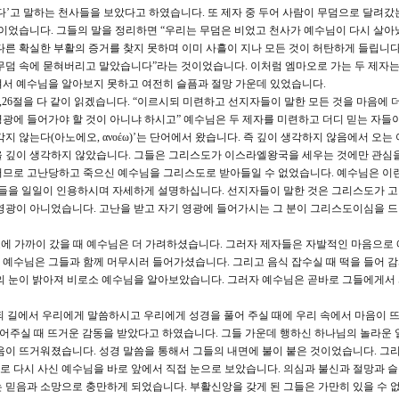
다’고 말하는 천사들을 보았다고 하였습니다. 또 제자 중 두어 사람이 무덤으로 달려갔
것이었습니다. 그들의 말을 정리하면 “우리는 무덤은 비었고 천사가 예수님이 다시 살아
다른 확실한 부활의 증거를 찾지 못하며 이미 사흘이 지나 모든 것이 허탄하게 들립니다
무덤 속에 묻혀버리고 말았습니다”라는 것이었습니다. 이처럼 엠마오로 가는 두 제자
져서 예수님을 알아보지 못하고 여전히 슬픔과 절망 가운데 있었습니다.
26절을 다 같이 읽겠습니다. “이르시되 미련하고 선지자들이 말한 모든 것을 마음에 
광에 들어가야 할 것이 아니냐 하시고” 예수님은 두 제자를 미련하고 더디 믿는 자들
은 ‘생각지 않는다(아노에오, ανοέω)’는 단어에서 왔습니다. 즉 깊이 생각하지 않음에서 오
을 깊이 생각하지 않았습니다. 그들은 그리스도가 이스라엘왕국을 세우는 것에만 관심
러므로 고난당하고 죽으신 예수님을 그리스도로 받아들일 수 없었습니다. 예수님은 이
절들을 일일이 인용하시며 자세하게 설명하십니다. 선지자들이 말한 것은 그리스도가 
 영광이 아니었습니다. 고난을 받고 자기 영광에 들어가시는 그 분이 그리스도이심을 
오에 가까이 갔을 때 예수님은 더 가려하셨습니다. 그러자 제자들은 자발적인 마음으로
 예수님은 그들과 함께 머무시러 들어가셨습니다. 그리고 음식 잡수실 때 떡을 들어 
들의 눈이 밝아져 비로소 예수님을 알아보았습니다. 그러자 예수님은 곧바로 그들에게서
하되 길에서 우리에게 말씀하시고 우리에게 성경을 풀어 주실 때에 우리 속에서 마음이 
풀어주실 때 뜨거운 감동을 받았다고 하였습니다. 그들 가운데 행하신 하나님의 놀라운 
음이 뜨거워졌습니다. 성경 말씀을 통해서 그들의 내면에 불이 붙은 것이었습니다. 그
 다시 사신 예수님을 바로 앞에서 직접 눈으로 보았습니다. 의심과 불신과 절망과 
 믿음과 소망으로 충만하게 되었습니다. 부활신앙을 갖게 된 그들은 가만히 있을 수 