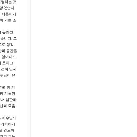
여행하는 것
 없었습니
고 시몬에게
이 기쁜 소
이 놀라고
습니다. 그
으로 생각
간과 공간을
이 일어나느
지 못하고
완전히 믿지
예수님이 유
 가리켜 기
리켜 기록된
셔서 심판하
고난과 죽음
은 예수님의
무기력하게
로 인도하
그리고 그들