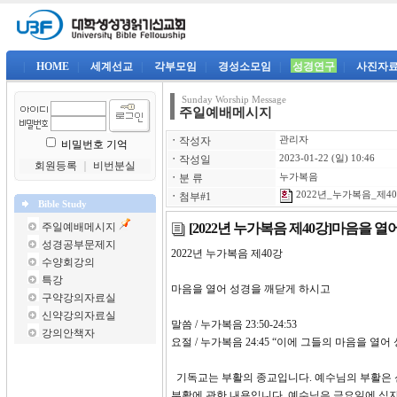
|
HOME
|
세계선교
|
각부모임
|
경성소모임
|
성경연구
|
사진자
Sunday Worship Message
주일예배메시지
ㆍ
작성자
관리자
비밀번호 기억
ㆍ
작성일
2023-01-22 (일) 10:46
회원등록
｜
비번분실
ㆍ
분 류
누가복음
2022년_누가복음_제40강
ㆍ
첨부#1
Bible Study
[2022년 누가복음 제40강]마음을 
주일예배메시지
성경공부문제지
2022년 누가복음 제40강
수양회강의
특강
마음을 열어 성경을 깨닫게 하시고
구약강의자료실
신약강의자료실
말씀 / 누가복음 23:50-24:53
강의안책자
요절 / 누가복음 24:45 “이에 그들의 마음을 열
기독교는 부활의 종교입니다. 예수님의 부활은 
부활에 관한 내용입니다. 예수님은 금요일에 십