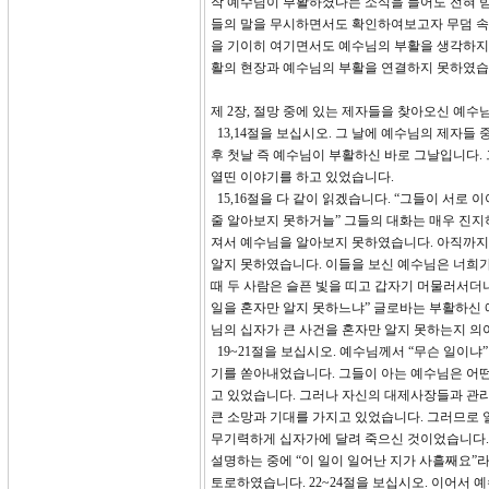
작 예수님이 부활하셨다는 소식을 들어도 전혀 받
들의 말을 무시하면서도 확인하여보고자 무덤 속을
을 기이히 여기면서도 예수님의 부활을 생각하지 
활의 현장과 예수님의 부활을 연결하지 못하였습
제 2장, 절망 중에 있는 제자들을 찾아오신 예수
13,14절을 보십시오. 그 날에 예수님의 제자들
후 첫날 즉 예수님이 부활하신 바로 그날입니다.
열띤 이야기를 하고 있었습니다.
15,16절을 다 같이 읽겠습니다. “그들이 서
줄 알아보지 못하거늘” 그들의 대화는 매우 진
져서 예수님을 알아보지 못하였습니다. 아직까지
알지 못하였습니다. 이들을 보신 예수님은 너희가
때 두 사람은 슬픈 빛을 띠고 갑자기 머물러서더
일을 혼자만 알지 못하느냐” 글로바는 부활하신
님의 십자가 큰 사건을 혼자만 알지 못하는지 
19~21절을 보십시오. 예수님께서 “무슨 일이냐
기를 쏟아내었습니다. 그들이 아는 예수님은 어떤
고 있었습니다. 그러나 자신의 대제사장들과 관리
큰 소망과 기대를 가지고 있었습니다. 그러므로
무기력하게 십자가에 달려 죽으신 것이었습니다.
설명하는 중에 “이 일이 일어난 지가 사흘째요”
토로하였습니다. 22~24절을 보십시오. 이어서