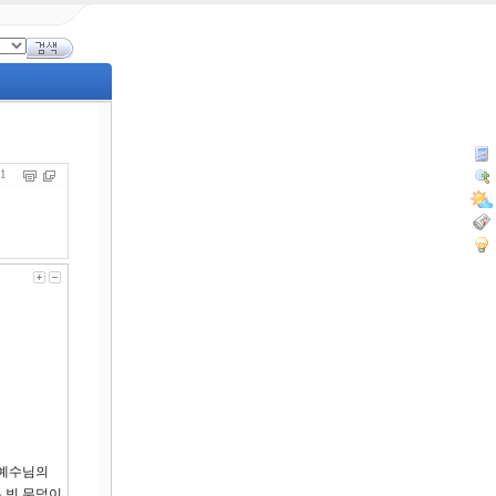
691
 예수님의
 빈 무덤이