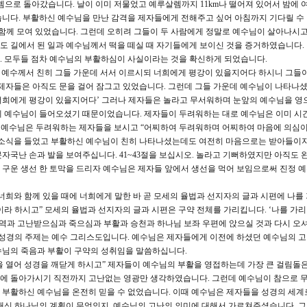
살렘으로 돌아갔습니다. 날이 이미 저물었고 예루살렘까지 11km나 떨어져 있어서 밤에 
습니다. 부활하신 예수님을 만난 감격을 제자들에게 전해주고 싶어 아침까지 기다릴 수
 함께 모여 있었습니다. 그런데 오히려 그들이 두 사람에게 정말로 예수님이 살아나시
 길에서 된 일과 예수님께서 떡을 떼실 때 자기들에게 보이신 것을 증거하였습니다. 
. 모두들 점차 예수님의 부활하심이 사실이라는 것을 확신하게 되었습니다.
 때에 예수께서 친히 그들 가운데 서서 이르시되 너희에게 평강이 있을지어다 하시니 그들
제자들은 아직도 문을 걸어 잠그고 있었습니다. 그런데 그들 가운데 예수님이 나타나셨
‘너희에게 평강이 있을지어다’ 그러나 제자들은 놀라고 무서워하며 눈앞의 예수님을 영
데 예수님이 들어오셨기 때문이었습니다. 제자들이 두려워하는 대로 예수님은 이미 시
오. 예수님은 두려워하는 제자들을 보시고 “어찌하여 두려워하며 어찌하여 마음에 의심
 소식을 들었고 부활하신 예수님이 친히 나타나셨는데도 여전히 마음으로는 받아들이
자국난 손과 발을 보여주십니다. 41~43절을 보십시오. 놀라고 기뻐하였지만 아직도 
구운 생선 한 토막을 드리자 예수님은 제자들 앞에서 생선을 먹어 보임으로써 진정 
 너희와 함께 있을 때에 너희에게 말한 바 곧 모세의 율법과 선지자의 글과 시편에 나를
이라 하시고” 모세의 율법과 선지자의 글과 시편은 구약 전체를 가리킵니다. ‘나를 가
사역과 고난받으심과 죽으심과 부활과 승천과 하나님 보좌 우편에 앉으실 것과 다시 오
약성경의 주제는 예수 그리스도입니다. 예수님은 제자들에게 이전에 하셨던 예수님의 
수님의 죽음과 부활이 구약의 성취임을 말씀하십니다.
음을 열어 성경을 깨닫게 하시고” 제자들이 예수님의 부활을 영접하는데 가장 큰 걸림돌
에 돌아가시기 직전까지 고난없는 영광만 생각하였습니다. 그런데 예수님이 참으로 
 부활하신 예수님을 온전히 믿을 수 없었습니다. 이때 예수님은 제자들을 성경의 세계
내신 하나님의 계획이 무엇인지, 예수님의 고난의 의미에 대해서 가르쳐주셨습니다. 