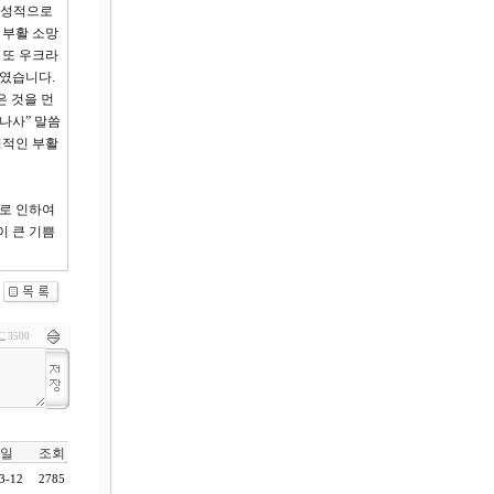
 이성적으로
 부활 소망
 또 우크라
하였습니다.
은 것을 먼
나사” 말씀
정적인 부활
로 인하여
이 큰 기쁨
3500
일
조회
3-12
2785