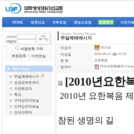
|
HOME
|
세계선교
|
각부모임
|
경성소모임
|
성경연구
|
사진자
Sunday Worship Message
주일예배메시지
리스닝
ㆍ
작성자
비밀번호 기억
ㆍ
작성일
2010-06-21 (월) 15:35
회원등록
｜
비번분실
ㆍ
분 류
요한복음
2010요한복음16-1.hwp
ㆍ
첨부#1
Bible Study
주일예배메시지
[2010년요한
성경공부문제지
수양회강의
2010년 요한복음 제
특강
구약강의자료실
신약강의자료실
강의안책자
참된 생명의 길