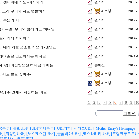
강] 겟세마네 기도 -이사가랴
관리자
2009-0
리스닝
1강]오라 우리가 서로 변론하자
2010-0
강] 복음의 시작
관리자
2012-0
 임마누엘! 우리와 함께 계신 하나님
관리자
2013-1
] 올라가서 차지하라
관리자
2014-0
강] 내가 거할 성소를 지으라 -권영진
관리자
2009-0
강]광야 길을 인도하시는 하나님
관리자
2021-1
주제3강] 버림받으신 하나님의 아들
휴화산
2012-0
리스닝
강]서로 발을 씻어주라
2010-0
리스닝
2010-0
제8강] 주 안에서 자랑하는 바울
관리자
2017-1
1
2
3
4
5
6
7
8
9
1
국본부]
[유럽UBF]
[UBF국제본부]
[UBF TV]
[시카고UBF]
[Mother Barry's Homepage]
F]
[워싱턴UBF]
[노스웨스턴UBF]
[콜롬비아UBF]
[코스타리카UBF]
[프랑크푸르트UB