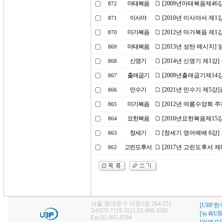
마태복음
[2009년마태복음제46
872
이사야
[2010년 이사야서 제
871
마가복음
[2012년 마가복음 제1
870
마태복음
[2013년 성탄 메시지]
869
신명기
[2014년 신명기 제1강
868
출애굽기
[2009년출애굽기제14
867
민수기
[2021년 민수기 제5
866
마가복음
[2012년 여름수양회 
865
요한복음
[2010년요한복음제15
864
창세기
[창세기 영어예배 6강]
863
고린도후서
[2017년 고린도후서 
862
서울 동대문구 이문2동 264-231
[UBF한
Tel:070-7119-3521,02-968-4586
[뉴욕UB
Fax:02-965-8594