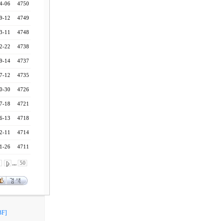
4-06
4750
9-12
4749
3-11
4748
2-22
4738
9-14
4737
7-12
4735
0-30
4726
7-18
4721
6-13
4718
2-11
4714
1-26
4711
0
,,,
50
F]