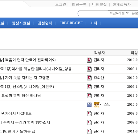
로그인
｜
회원등록
｜
비번분실
｜
현재접속자
료실
|
영상자료실
|
경성쉼터
|
JBF/EBF/CBF
|
기타
|
작성자
작성
21강] 복음이 먼저 만국에 전파되어야
관리자
2012-0
주제2강]역사를 계승한 엘리사(시니어팀_양용..
관리자
2009-1
2강] 자기 옷을 지키는 자-고영훈
휴화산
2010-0
주제1강]-산소망(시니어팀_이인구)
관리자
2009-1
강] 요셉과 함께 하신 하나님
관리자
2019-0
리스닝
2010-0
] 왕자에서 나그네로
관리자
2009-0
강] 주께서 우리와 함께 행하소서
관리자
2009-0
4강]만민이 기도하는 집
관리자
2011-0