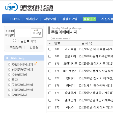
|
HOME
|
세계선교
|
각부모임
|
경성소모임
|
성경연구
|
사진자
Sunday Worship Message
주일예배메시지
비밀번호 기억
번호
글 제 목
회원등록
｜
비번분실
마가복음
[2012년 마가복음 제
881
열왕기하
[2009가을제자수양회
880
Bible Study
요한계시록
[2010 요한계시록 제1
879
주일예배메시지
성경공부문제지
베드로전서
[2009가을제자수양회
878
수양회강의
창세기
[2019년 창세기 제24
877
특강
구약강의자료실
창세기
[창세기 영어예배 4강]
876
신약강의자료실
출애굽기
[2009년출애굽기제2강
875
강의안책자
출애굽기
[2009년출애굽기제16
874
이사야
[2011년 이사야서 제1
873