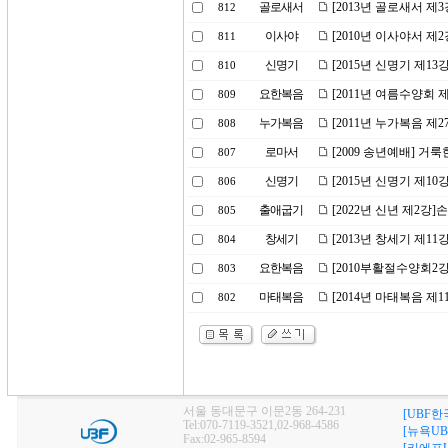
골로새서
[2013년 골로새서 제
812
이사야
[2010년 이사야서 제
811
신명기
[2015년 신명기 제13
810
요한복음
[2011년 여름수양회
809
누가복음
[2011년 누가복음 제
808
로마서
[2009 송년예배] 거
807
신명기
[2015년 신명기 제1
806
출애굽기
[2022년 신년 제2강
805
창세기
[2013년 창세기 제11
804
요한복음
[2010부활절수양회2
803
마태복음
[2014년 마태복음 제
802
서울 동대문구 이문2동 264-231
[UBF한
Tel:070-7119-3521,02-968-4586
[뉴욕UB
Fax:02-965-8594