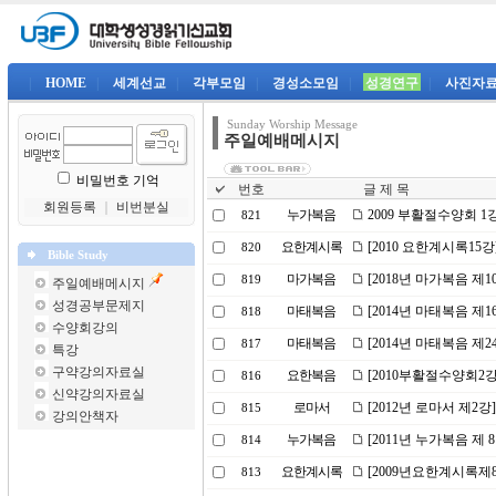
|
HOME
|
세계선교
|
각부모임
|
경성소모임
|
성경연구
|
사진자
Sunday Worship Message
주일예배메시지
비밀번호 기억
번호
글 제 목
회원등록
｜
비번분실
누가복음
2009 부활절수양회 
821
요한계시록
[2010 요한계시록15
820
Bible Study
마가복음
[2018년 마가복음 제
819
주일예배메시지
성경공부문제지
마태복음
[2014년 마태복음 제
818
수양회강의
마태복음
[2014년 마태복음 제
817
특강
구약강의자료실
요한복음
[2010부활절수양회2
816
신약강의자료실
로마서
[2012년 로마서 제2
815
강의안책자
누가복음
[2011년 누가복음 제
814
요한계시록
[2009년요한계시록제
813