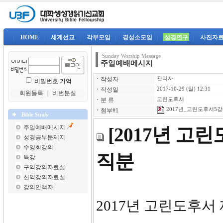
|
HOME
|
세계선교
|
각부모임
|
경성소모임
|
성경연구
|
사진자
Sunday Worship Message
주일예배메시지
ㆍ
작성자
관리자
비밀번호 기억
ㆍ
작성일
2017-10-29 (일) 12:31
회원등록
｜
비번분실
ㆍ
분 류
고린도후서
2017년_고린도후서5강-
ㆍ
첨부#1
Bible Study
주일예배메시지
[2017년 고
성경공부문제지
수양회강의
직분
특강
구약강의자료실
신약강의자료실
강의안책자
2017년 고린도후서