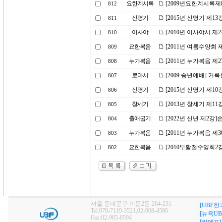
요한계시록
[2009년요한계시록제
812
신명기
[2015년 신명기 제1
811
이사야
[2010년 이사야서 
810
요한복음
[2011년 여름수양회
809
누가복음
[2011년 누가복음 제
808
로마서
[2009 송년예배] 거
807
신명기
[2015년 신명기 제1
806
창세기
[2013년 창세기 제11
805
출애굽기
[2022년 신년 제2강
804
누가복음
[2011년 누가복음 제
803
요한복음
[2010부활절수양회2
802
서울 동대문구 이문2동 264-231
[UBF한
Tel:070-7119-3521,02-968-4586
[뉴욕UB
Fax:02-965-8594