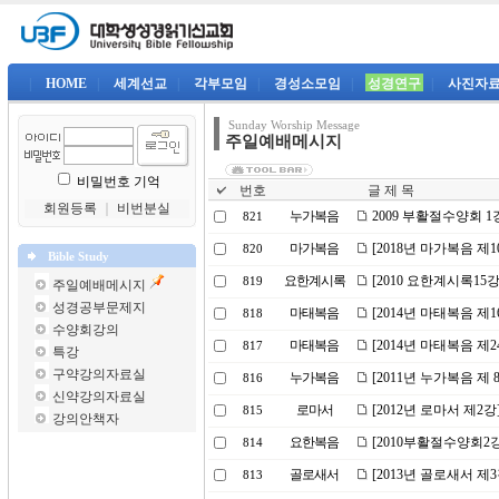
|
HOME
|
세계선교
|
각부모임
|
경성소모임
|
성경연구
|
사진자
Sunday Worship Message
주일예배메시지
비밀번호 기억
번호
글 제 목
회원등록
｜
비번분실
누가복음
2009 부활절수양회 
821
마가복음
[2018년 마가복음 제
820
Bible Study
요한계시록
[2010 요한계시록15
819
주일예배메시지
성경공부문제지
마태복음
[2014년 마태복음 제
818
수양회강의
마태복음
[2014년 마태복음 제
817
특강
구약강의자료실
누가복음
[2011년 누가복음 제
816
신약강의자료실
로마서
[2012년 로마서 제2
815
강의안책자
요한복음
[2010부활절수양회2
814
골로새서
[2013년 골로새서 제
813