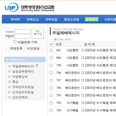
|
HOME
|
세계선교
|
각부모임
|
경성소모임
|
성경연구
|
사진자
Sunday Worship Message
주일예배메시지
비밀번호 기억
번호
글 제 목
회원등록
｜
비번분실
사도행전
[2023년 사도행전 제
801
사도행전
[2023년 사도행전 제
800
Bible Study
사도행전
[2023년 사도행전 제
799
주일예배메시지
성경공부문제지
베드로전서
[2023년 베드로전서 
798
수양회강의
베드로전서
[2023년 베드로전서 
797
특강
구약강의자료실
베드로전서
[2023년 베드로전서 
796
신약강의자료실
베드로전서
[2023년 베드로전서 제
795
강의안책자
누가복음
[2022년 누가복음 제
794
누가복음
[2023년 누가복음 제
793