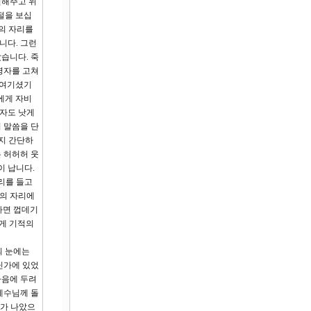
련해주고 위
절을 보십
의 자리를
니다. 그런
습니다. 죽
병자를 고쳐
 여기셨기
에게 자비
환자도 낫게
 말씀을 단
인지 간단하
 허허허 웃
이 납니다.
자리를 들고
망의 자리에
하면 껍데기
에게 기적의
의 눈에는
닌가에 있었
마음에 두려
예수님께 돌
네가 나았으