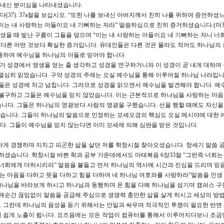
보내신 분이심을 나타내셨습니다.
37). 37a절을 보십시오. “또한 나를 보내신 아버지께서 친히 나를 위하여 증언하셨느
는 내 사랑하는 아들이요 내 기뻐하는 자라” 말씀하심으로 친히 증거하셨습니다.(마3:1
을 때 빛난 구름이 그들을 덮으며 “이는 내 사랑하는 아들이요 내 기뻐하는 자니 너
언은 다른 어떤 것보다 확실한 증거입니다. 유대인들은 다른 것은 몰라도 적어도 하나님의
통하여 예수님을 하나님의 아들로 믿어야 합니다.
너희가 성경에서 영생을 얻는 줄 생각하고 성경을 연구하거니와 이 성경이 곧 내게 대하여
열심히 읽었습니다. 구약 성경의 주제는 오실 예수님을 통해 이루어질 하나님 나라입니
거들은 성경에 차고 넘칩니다. 그러므로 성경을 읽으면서 예수님을 발견해야 합니다. 예
 불구하고 그들은 예수님을 믿지 않았습니다. 이는 근본적으로 하나님을 사랑하는 마음
니다. 그들은 하나님의 영광보다 사람의 영광을 구했습니다. 선을 행할 때에도 자신
습니다. 그들이 하나님의 말씀으로 인정하는 모세오경의 핵심도 오실 메시야에 대한 
. 그들이 예수님을 믿지 않는다면 이미 모세에 의해 심판을 받은 것입니다.
게 경쟁하며 지치고 피곤한 삶을 살던 저를 학창시절 찾아오셨습니다. 창세기 말씀 
하셨습니다. 학창시절 바쁜 학과 공부 가운데에서도 마태복음 6장33절 “그런즉 너희는
 너희에게 더하시리라” 말씀을 붙들고 먼저 하나님의 역사에 시간과 진심을 드리며 믿
너는 마음을 다하고 뜻을 다하고 힘을 다하여 네 하나님 여호와를 사랑하라”말씀을 인생
하나님을 바라보게 하시고 하나님과 동행하며 온 힘을 다해 하나님을 섬기며 캠퍼스 구
 매순간 끊임없이 말씀을 공급해 주심으로 생명력 충만한 삶을 살게 하시고 세상의 방법
 그런데 하나님의 음성을 듣기 위해서는 안일과 싸우며 적극적인 투쟁이 필요한 반면
해 쉽게 노출이 됩니다. 요즈음에는 모든 작업이 컴퓨터를 통해서 이루어지다보니 조금