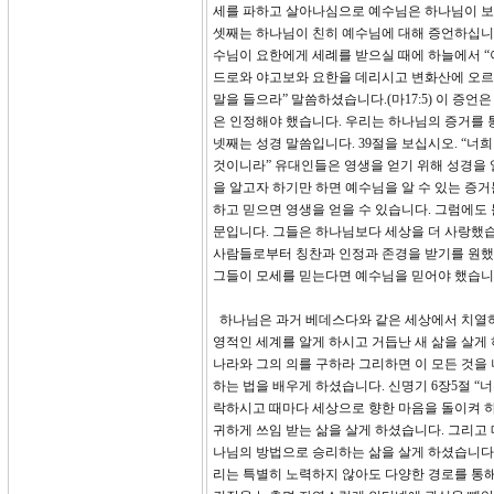
세를 파하고 살아나심으로 예수님은 하나님이 
셋째는 하나님이 친히 예수님에 대해 증언하십니다(
수님이 요한에게 세례를 받으실 때에 하늘에서 “이
드로와 야고보와 요한을 데리시고 변화산에 오르셨
말을 들으라” 말씀하셨습니다.(마17:5) 이 증
은 인정해야 했습니다. 우리는 하나님의 증거를 
넷째는 성경 말씀입니다. 39절을 보십시오. “
것이니라” 유대인들은 영생을 얻기 위해 성경을 
을 알고자 하기만 하면 예수님을 알 수 있는 증
하고 믿으면 영생을 얻을 수 있습니다. 그럼에도
문입니다. 그들은 하나님보다 세상을 더 사랑했습
사람들로부터 칭찬과 인정과 존경을 받기를 원했
그들이 모세를 믿는다면 예수님을 믿어야 했습니다
하나님은 과거 베데스다와 같은 세상에서 치열하
영적인 세계를 알게 하시고 거듭난 새 삶을 살게 
나라와 그의 의를 구하라 그리하면 이 모든 것을
하는 법을 배우게 하셨습니다. 신명기 6장5절 “
락하시고 때마다 세상으로 향한 마음을 돌이켜 
귀하게 쓰임 받는 삶을 살게 하셨습니다. 그리고
나님의 방법으로 승리하는 삶을 살게 하셨습니다.
리는 특별히 노력하지 않아도 다양한 경로를 통