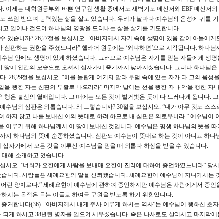
다. 이제는 대학원공부와 바쁜 연구원 생활 중에서도 새벽기도 메신저와 EBF 메신저의
도 쓰임 받으며 능력있는 삶을 살고 있습니다. 우리가 날마다 예수님의 음성에 귀를 
치고 일어나 걸으며 하나님의 영광을 드러내는 삶을 살기를 기도합니다.
 있습니까? 26,27절을 보십시오. “아버지께서 자기 속에 생명이 있음 같이 아들에게
아 심판하는 권한을 주셨느니라” 헬라어 원문에는 ‘왜냐하면’으로 시작됩니다. 하나님
수님 안에도 생명이 있게 하셨습니다. 그러므로 예수님은 자기를 믿는 자들에게 생명
이 땅에 인간의 모습으로 오셔서 십자가에 죽기까지 낮아지셨습니다. 그러나 하나님은
 28,29절을 보십시오. “이를 놀랍게 여기지 말라 무덤 속에 있는 자가 다 그의 음성
일을 행한 자는 심판의 부활로 나오리라” 마지막 날에는 선을 행한 자나 악을 행한 자나
악행은 불신의 열매입니다. 그 때에는 모든 것이 벌거벗은 듯이 다 드러나게 됩니다. 
예수님의 심판은 의롭습니다. 왜 그렇습니까? 30절을 보십시오. “내가 아무 것도 스스로
려 하지 않고 나를 보내신 이의 뜻대로 하려 하므로 내 심판은 의로우니라.” 예수님이 이
뜻을 이루기 위해 하나님께서 이 땅에 보내신 것입니다. 예수님은 평생 하나님의 뜻을 따
까지 하나님의 뜻에 순종하셨습니다. 심판도 예수님이 뜻대로 하는 것이 아니고 하나
 십자가에서 모든 것을 이루신 예수님을 믿을 때 의롭다 하심을 받을 수 있습니다.
에 대해 소개하고 있습니다.
을 보십시오. “너희가 요한에게 사람을 보내매 요한이 진리에 대하여 증언하였느니라” 당
았습니다. 사람들은 세례요한의 말을 신뢰했습니다. 세례요한이 예수님이 지나가시는 
의 어린 양이로다.” 세례요한이 예수님에 관하여 증언하지만 예수님은 사람에게서 증언
씀하시는 목적은 듣는 이들로 하여금 구원을 받도록 하기 위함입니다.
증거합니다(36). “아버지께서 내게 주사 이루게 하시는 역사”는 예수님이 행하신 초
 되게 하시고 38년된 병자를 일으켜 세우셨습니다. 죽은 나사로도 살리시고 마지막에