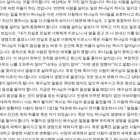
다시 살아나는 것을 의미합니다. 세상에는 두 가지 일이 있습니다. 하나는 사람을 살리
 그에 속한 자들이 하는 것입니다. 반면에 사람을 살리는 일은 하나님이 하시는 일이요
죽이는 일을 하듯이 하나님은 이런 사탄의 시험에서 하나님의 자녀들을 보호하시고 죄
 자신이 행하시는 일을 다 아들에게 보이시기 때문에 예수님도 그 일에 동참하여 자
람을 살리는 일에 동참해야 합니다. 사람을 살리는 일보다 더 귀하고 가치 있는 일은 
을 보십시오. “내가 진실로 진실로 너희에게 이르노니 내 말을 듣고 또 나 보내신 이를 믿
 생명으로 옮겼느니라 진실로 진실로 너희에게 이르노니 죽은 자들이 하나님의 아들의
” 하나님의 아들의 음성을 듣는 바로 이 순간에 죽은 자들이 살아나는 역사가 일어납니다
킵니다. 영적으로 죽은 사람은 영적인 세계를 알지 못합니다. 하나님을 알지 못하고 예
못합니다. 이 세상이 전부인 것처럼 생각하고 육신의 일을 좇아서 살아갑니다. 부정적인 
아무도 나를 도와주지 않아!”“내게는 소망이 없어”, “이번 생은 망했어!”라고 말합니다
을 찾아오셔서 말씀으로 살려주십니다. 죄로 인해 죽어가던 사람이 예수님의 말씀을 
판에 이르지 아니합니다. 사망에서 생명으로 옮겼다는 것은 장소의 변화가 아니고 상태
생이 달라지게 됩니다. 예수님의 말씀은 38년된 병자도 일으켜 세우시고 죽은 청년도 
 음성을 들어야 합니다. 지금은 하나님의 아들의 음성을 들을 때입니다. 예수님의 음성
님의 음성을 듣는 것이 생명을 얻는 비결입니다. 인생에 아무런 희망이 없던 아브라함이
창대하게 하리니 너는 복이 될지라” 하시는 하나님의 음성을 들었을 때 그 마음에 하나
라 방황하던 사람이 창세기 1장1절 “태초에 하나님이 천지를 창조하시니라.” 말씀을 
안에서 인간은 죄와 허물로 죽은 자가 되었습니다. 죽은 자는 하나님의 생명에서 끊어진 
을 들어야 합니다. 부활이요 생명이신 예수님은 말씀을 통해 우리에게 생명을 공급해
죽음의 세력이 물러가고 빛과 생명으로 채워지게 됩니다. 죄로 얼룩진 삶을 살던 사람
담대하고 용맹한 사람으로 변화됩니다. 사망의 세계에서 살던 사람이 생명의 세계로 옮
기심과 교만, 비교의식으로 무기력한 삶을 살다가 하나님의 말씀을 듣고 하나님이 주신 