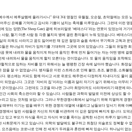
 예수께서 예루살렘에 올라가시니” 유대 3대 명절인 유월절, 오순절, 초막절에는 모든 
어주신 은혜를 기억하고 감사와 기쁨이 넘치는 축제를 이루었습니다. 그런데 이런 명
있는 양문(The Sheep Gate) 곁에 히브리말로 ‘베데스다’라는 연못이 있었는데 거기
는 사람, 혈기 마른 사람 등 각종 불치의 병에 결린 환자들이 누워 있었습니다. 베데스다
 삶의 의욕도 사라지고 꿈도 잃어버린 채 깊은 절망과 슬픔 속에서 무기력과 고독과 
그들은 하나님의 자비가 임하기를 기대하며 그곳에 모여 있었습니다. 그들의 유일한 
끔 못에 내려와 물을 움직이게 하는데 움직인 후에 먼저 들어가는 자는 어떤 병에 걸
 언제 내려와서 물을 움직이게 할지 모른다는 것이었습니다. 또 물의 움직임을 포착해도
 간헐적으로 임하는 자비를 얻기 위해서는 늘 팽팽한 긴장 속에 살아야 했습니다. 화장실
 잠을 잘 수 없었습니다. 병자들은 이런 스트레스로 인해 불안, 초조, 불면증, 소화불량
니다. 평소에는 커피도 함께 마시고 서로 위로도 해주면서 다정하게 지내다가도 물이 
 되었습니다. 그곳은 ‘자비의 집’이라는 이름과 달리 자기가 살기 위해서는 아무리 
한 곳이었습니다. 그런데도 그곳을 떠나면 그나마 희망마저도 사라져버리기 때문에 떠
인간 사회의 축소판이라 할 수 있습니다. 사람들은 과학의 발달로 이전에 상상도 할 수
 누리고 있는 것처럼 보입니다. 그러나 무한경쟁사회에서 살아남기 위해 치열하게 경쟁
릴 때부터 이기는 법을 배우기 위한 경쟁의 대열에 내몰리고 남들보다 앞서기 위해 아빠 
 경쟁에서 밀린 사람들은 자신의 처지를 비관하며 더 깊은 절망에 빠지게 됩니다. 도덕
지고 있고 부모가 자식을 죽이고 자식이 부모를 죽이는 끔찍한 사건이 하루가 멀다하고
한 사회문제가 되고 있습니다. 의학의 발달에도 불구하고 최첨단 의술로도 정복할 수 
 요즈음에는 코로나로 인해 전 세계가 두려움과 혼란에 빠져 있습니다. 하나님이 없는