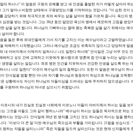
 말라 하시니” 이 말씀은 구원의 은혜를 받고 새 인생을 출발한 자가 어떻게 살아야 하
씀은 그가 얼마나 비참한 상태에서 구원받았는가를 기억하라는 것입니다. “더 심한 것이 
혜를 감당하기 위해 적극적으로 죄와 싸우는 삶을 살아야 함을 가르쳐 줍니다. 육신의 
의 심판을 받는 것입니다. 그는 38년 동안 앓았던 육신의 병에서 깨끗하게 고침을 받았
한 삶을 살게 됩니다. 하나님이 기뻐하시는 열매 맺는 축복된 삶을 살기 위해서는 예
 살아야 합니다.
말씀을 들은 후에 유대인들에게 가서 자기를 고치신 이는 예수님이라고 고발하였습니다.
을 박해하기 시작했습니다. 그러나 예수님은 조금도 위축되지 않으시고 당당하게 말
시되 내 아버지께서 이제까지 일하시니 나도 일한다 하시매” 안식일은 그냥 아무 것도 
 예배하고 성도 간에 교제하고 이웃에게 봉사함으로 영혼에 참 안식을 누리는 날입니다
 생명을 살리는 일입니다. 죄로 병든 인간을 치유하셔서 건강한 인생을 살도록 하는 
일하시니 나도 일한다” 이것이 예수님의 일의 철학입니다. 또한 이 말씀은 예수님이 하
님이 안식일을 범할 뿐만 아니라 자기를 하나님과 동등되이 하심으로 하나님을 모독했
로운 상황에서도 자신이 하나님의 아들이심을 드러내는 일에 주저하지 않으셨습니다. 이
를 구원하여 하나님의 자녀로 삼으시기 위함입니다.
게 이르시되 내가 진실로 진실로 너희에게 이르노니 아들이 아버지께서 하시는 일을 보
시는 그것을 아들도 그와 같이 행하느니라” 예수님이 하시는 일들은 독자적으로 하는 
 행하시는 것입니다. 안식일에 38년 된 병자를 고치신 것도 하나님이 하시는 일을 행하
니다. ‘이보다 더 큰 일’이란 예수님의 죽으심과 부활을 가리킵니다. 21절을 보십시오.
의 원하는 자들을 살리느니라” 죽은 자들을 일으켜 살리신다는 것은 현재 신자들에게 