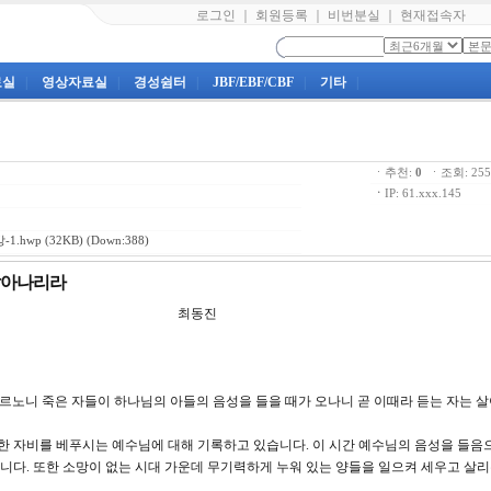
로그인
｜
회원등록
｜
비번분실
｜
현재접속자
료실
|
영상자료실
|
경성쉼터
|
JBF/EBF/CBF
|
기타
|
ㆍ추천:
0
ㆍ조회: 2
ㆍ
IP: 61.xxx.145
1.hwp
(32KB) (Down:388)
 살아나리라
 제7강 최동진
게 이르노니 죽은 자들이 하나님의 아들의 음성을 들을 때가 오나니 곧 이때라 듣는 자는 살
한 자비를 베푸시는 예수님에 대해 기록하고 있습니다. 이 시간 예수님의 음성을 들음
다. 또한 소망이 없는 시대 가운데 무기력하게 누워 있는 양들을 일으켜 세우고 살