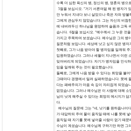
수록 더 심한 육신의 병, 정신의 병, 영혼의 병으
5절을 보십시오. “거기 서른여덟 해 된 병자가 있
안 누워서 지내다 보니 살았으나 죽은 자와 방불
그에게 관심두지 않았습니다. 그는 자신의 비참
에 내버려두신 하나님을 원망하며 슬픔과 고독 속
습니다. 6절을 보십시오. “예수께서 그 누운 것
가지고 주목하여 보셨습니다. 예수님은 그의 병이
질문처럼 보입니다. 세상에 낫고 싶지 않은 병자
첫째로, 그가 나음 받아야 할 병자임을 일깨워 
입원하였습니다. 그러나 세월이 지나면서 이런 소
잊어버리게 되었습니다. 자기가 병자임을 인식하지
임을 일깨워 주는 것이 필요했습니다.
둘째로, 그에게 나음 받을 수 있다는 희망을 불
그때마다 경쟁에서 밀려 실패하였습니다. 못에 들
다는 패배주의가 마음 속 깊이 자리잡게 되었습니
없었습니다. 그러나 예수님은 이 사람에 대해 소망
님이 낫게 해주실 수 있다는 희망의 메시지가 담
다.
예수님의 질문에 그는 “네, 낫기를 원하옵나이다,
가 대답하되 주여 물이 움직일 때에 나를 못에 넣
움직일 때 자기를 못에 넣어줄 사람이 없기 때문에
수님이 계셨습니다. 예수님께 구하기만 하면 그의