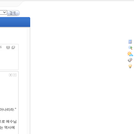
556
아나리라.”
으로 예수님
리는 역사에