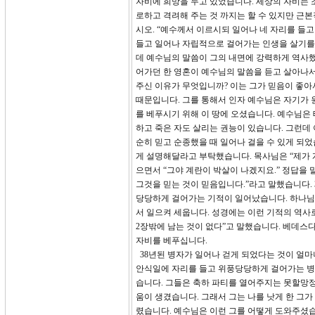
자비에 희망을 두고 있었습니다. 세상의 자비는 
로하고 격려해 주는 것 까지는 할 수 있지만 근본
시오. “예수께서 이르시되 일어나 네 자리를 들
들고 일어나 자립적으로 걸어가는 인생을 살기를 
데 예수님의 말씀이 그의 내면에 강력하게 역사했
어가던 한 영혼이 예수님의 말씀을 듣고 살아나서
주신 이유가 무엇입니까? 이는 그가 믿음이 좋아
때문입니다. 그를 통해서 인자 예수님은 자기가 
를 베푸시기 위해 이 땅에 오셨습니다. 예수님은
하고 죽은 자도 살리는 권능이 있습니다. 그런데
순히 믿고 순종했을 때 일어나 걸을 수 있게 되
게 설명해달라고 부탁했습니다. 목사님은 “제가 
으면서 “그야 계란이 박살이 나겠지요.” 정답을 
그것을 믿는 것이 믿음입니다.”라고 말했습니다. 
당당하게 걸어가는 기적이 일어났습니다. 하나님의
서 일으켜 세웁니다. 성경에는 이런 기적의 역사
2장밖에 남는 것이 없다”고 말했습니다. 베데스
자비를 베푸십니다.
38년된 병자가 일어나 걷게 되었다는 것이 얼
안식일에 자리를 들고 위풍당당하게 걸어가는 병
습니다. 그들은 축하 파티를 열어주지는 못할망정
움이 생겼습니다. 그래서 그는 나를 낫게 한 그
렸습니다. 예수님은 이런 그를 어떻게 도와주셨습니