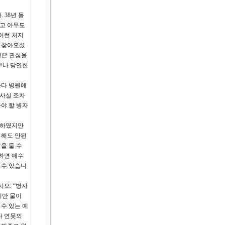
 38년 동
였고 아무도
이런 처지
를 찾아오셨
깊은 관심을
무나 당연한
스다 병원에
 사실 조차
야 할 병자
도하였지만
 해도 안된
을 둘 수
 하면 예수
 수 있습니
오. “병자
지만 물이
 수 있는 예
다 연못의