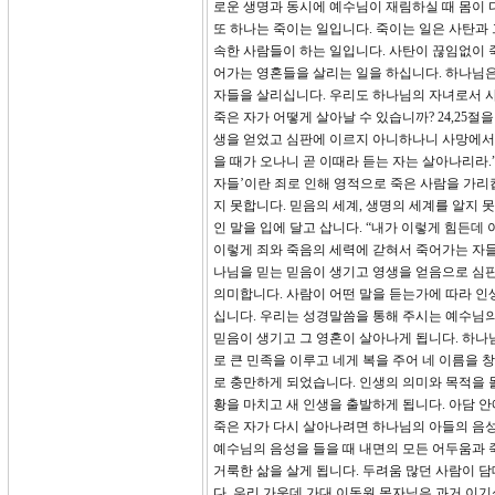
로운 생명과 동시에 예수님이 재림하실 때 몸이 
또 하나는 죽이는 일입니다. 죽이는 일은 사탄과
속한 사람들이 하는 일입니다. 사탄이 끊임없이 
어가는 영혼들을 살리는 일을 하십니다. 하나님은
자들을 살리십니다. 우리도 하나님의 자녀로서 사
죽은 자가 어떻게 살아날 수 있습니까? 24,25절
생을 얻었고 심판에 이르지 아니하나니 사망에서
을 때가 오나니 곧 이때라 듣는 자는 살아나리라.
자들’이란 죄로 인해 영적으로 죽은 사람을 가리
지 못합니다. 믿음의 세계, 생명의 세계를 알지 
인 말을 입에 달고 삽니다. “내가 이렇게 힘든데 
이렇게 죄와 죽음의 세력에 갇혀서 죽어가는 자들
나님을 믿는 믿음이 생기고 영생을 얻음으로 심
의미합니다. 사람이 어떤 말을 듣는가에 따라 인
십니다. 우리는 성경말씀을 통해 주시는 예수님의
믿음이 생기고 그 영혼이 살아나게 됩니다. 하나
로 큰 민족을 이루고 네게 복을 주어 네 이름을 
로 충만하게 되었습니다. 인생의 의미와 목적을 몰
황을 마치고 새 인생을 출발하게 됩니다. 아담 
죽은 자가 다시 살아나려면 하나님의 아들의 음성
예수님의 음성을 들을 때 내면의 모든 어두움과 
거룩한 삶을 살게 됩니다. 두려움 많던 사람이 
다. 우리 가운데 가대 이동원 목자님은 과거 이