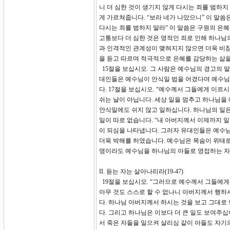
니 더 심한 것이 생기지 않게 다시는 죄를 범하지
게 가르쳐줍니다. “보라 네가 나았으니” 이 말
다시는 죄를 범하지 말라” 이 말씀은 구원의 은
고통보다 더 심한 것은 영적인 죄로 인해 하나님
과 인격적인 관계성이 맺혀지지 않으면 더욱 비참
을 듣고 따르며 적극적으로 은혜를 감당하는 삶을
15절을 보십시오. 그 사람은 예수님의 경고의 
대인들은 예수님이 안식일 법을 어겼다며 예수님
다. 17절을 보십시오. “예수께서 그들에게 이르
쉬는 날이 아닙니다. 세상 일을 멈추고 하나님을
안식일에도 쉬지 않고 일하십니다. 하나님의 일은
일이 따로 없습니다. “내 아버지께서 이제까지 
이 되심을 나타냅니다. 그러자 유대인들은 예수
더욱 박해를 하였습니다. 예수님은 목숨이 위태
명이라도 예수님을 하나님의 아들로 영접하는 자
II. 듣는 자는 살아나리라(19-47)
19절을 보십시오. “그러므로 예수께서 그들에
아무 것도 스스로 할 수 없나니 아버지께서 행하
다. 하나님 아버지께서 하시는 것을 보고 그대로
다. 그리고 하나님은 이보다 더 큰 일도 보여주십
서 죽은 자들을 일으켜 살리심 같이 아들도 자기