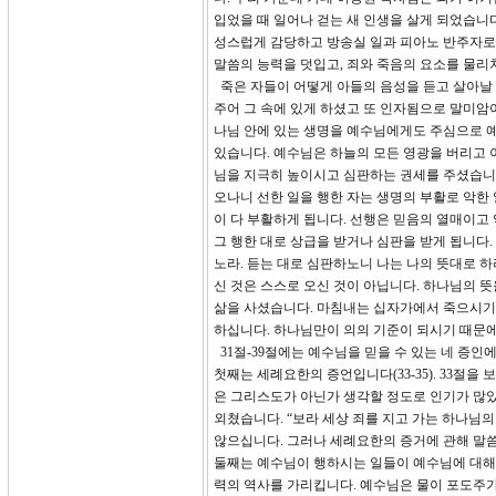
입었을 때 일어나 걷는 새 인생을 살게 되었습니
성스럽게 감당하고 방송실 일과 피아노 반주자로
말씀의 능력을 덧입고, 죄와 죽음의 요소를 물리
죽은 자들이 어떻게 아들의 음성을 듣고 살아날 수
주어 그 속에 있게 하셨고 또 인자됨으로 말미암
나님 안에 있는 생명을 예수님에게도 주심으로 예
있습니다. 예수님은 하늘의 모든 영광을 버리고 
님을 지극히 높이시고 심판하는 권세를 주셨습니다.
오나니 선한 일을 행한 자는 생명의 부활로 악한 
이 다 부활하게 됩니다. 선행은 믿음의 열매이고 
그 행한 대로 상급을 받거나 심판을 받게 됩니다. 
노라. 듣는 대로 심판하노니 나는 나의 뜻대로 하
신 것은 스스로 오신 것이 아닙니다. 하나님의 
삶을 사셨습니다. 마침내는 십자가에서 죽으시기
하십니다. 하나님만이 의의 기준이 되시기 때문에
31절-39절에는 예수님을 믿을 수 있는 네 증인
첫째는 세례요한의 증언입니다(33-35). 33절
은 그리스도가 아닌가 생각할 정도로 인기가 많
외쳤습니다. “보라 세상 죄를 지고 가는 하나님
않으십니다. 그러나 세례요한의 증거에 관해 말
둘째는 예수님이 행하시는 일들이 예수님에 대해 
력의 역사를 가리킵니다. 예수님은 물이 포도주가