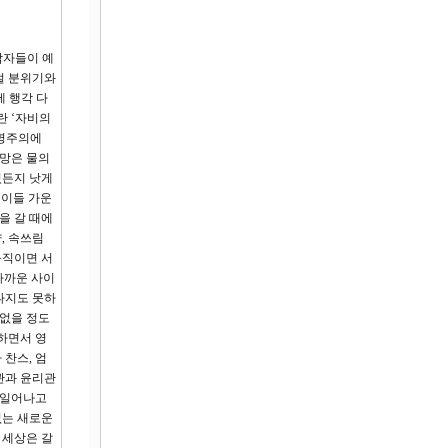
남자들이 예
절 분위기와
에 행각 다
란 ‘자비의
운명주의에
희망은 물의
렸든지 낫게
 이들 가운
을 갈 때에
, 속쓰림
움직이면 서
가까운 사이
나지도 못하
 없을 정도
하면서 영
찬스, 엄
관과 윤리관
 일어나고
없는 새로운
 세상은 갈