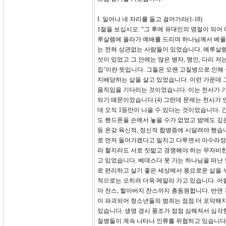
I. 일어나 네 자리를 들고 걸어가라(1-18)
1절을 보십시오. “그 후에 유대인의 명절이 되어
루살렘에 올라가 예배를 드리며 하나님께서 베풀
는 전혀 상관없는 사람들이 있었습니다. 예루살렘에 
섯이 있었고 그 안에는 많은 병자, 맹인, 다리 저
집’이란 뜻입니다. 그들은 오랜 고질병으로 인해
지배당하는 삶을 살고 있었습니다. 이런 가운데 
움직임을 기다리는 것이었습니다. 이는 천사가 가
되기 때문이었습니다.(4) 그런데 문제는 천사가
데 오직 1등만이 나을 수 있다는 것이었습니다.
도 핸드폰을 손에서 놓을 수가 없었고 밤에도 깊은
등 온갖 육신적, 정신적 합병증에 시달려야 했습
로 먼저 들어가겠다고 밀치고 다투면서 아수라장이
라 할지라도 서로 짓밟고 경쟁해야 하는 무자비
고 있었습니다. 베데스다 못 가는 하나님을 떠난 
로 편리하고 살기 좋은 세상에서 풍요로운 삶을
적으로는 오히려 더욱 메말라 가고 있습니다. 어
마 찬스, 할아버지 찬스까지 총동원합니다. 반면
이 파괴되어 청소년들의 범죄는 점점 더 포악해
있습니다. 생명 경시 풍조가 점점 심해져서 심각
질병들이 계속 나타나 인류를 위협하고 있습니다.