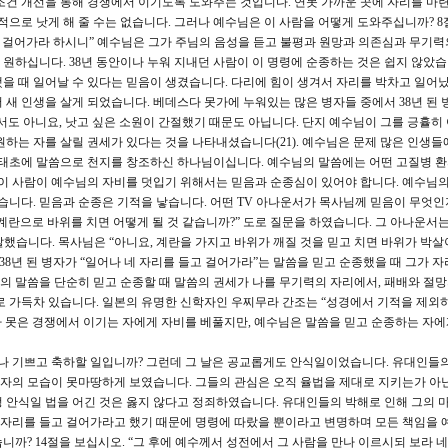
조건 개선을 통해 경쟁에서 이기도록 도와주는 것입니다. 연못 가까운 곳에 자리를 마
적으로 낫게 해 줄 수는 없습니다. 그러나 예수님은 이 사람을 어떻게 도와주십니까? 8
고 걸어가라 하시니” 예수님은 그가 주님의 음성을 듣고 불평과 원망과 의존심과 무기력
원하십니다. 38년 동안이나 누워 지내던 사람이 이 명령에 순종하는 것은 쉽지 않았습
을 때 일어날 수 있다는 믿음이 생겼습니다. 다리에 힘이 생겨서 자리를 박차고 일어났
 새 인생을 살게 되었습니다. 베데스다 못가에 누워있는 많은 병자들 중에서 38년 된 
서도 아니요, 낫고 싶은 소원이 간절했기 때문도 아닙니다. 단지 예수님이 그를 긍휼히
원하는 자를 살릴 권세가 있다는 것을 나타내셨습니다(21). 예수님은 문제 많은 인생들
 태초에 말씀으로 천지를 창조하신 하나님이십니다. 예수님의 말씀에는 어떤 고질병 
 이 사람이 예수님의 자비를 덧입기 위해서는 믿음과 순종심이 있어야 합니다. 예수님의
었습니다. 믿음과 순종은 기적을 낳습니다. 어떤 TV 아나운서가 목사님께 믿음이 무엇
계란으로 바위를 치면 어떻게 될 것 같습니까?” 도로 질문을 하였습니다. 그 아나운서는
말했습니다. 목사님은 “아니요, 계란을 가지고 바위가 깨질 것을 믿고 치면 바위가 박살
38년 된 병자가 “일어나 네 자리를 들고 걸어가라”는 말씀을 믿고 순종했을 때 그가 
 말씀을 단순히 믿고 순종할 때 말씀의 권세가 나를 무기력의 자리에서, 패배와 절
로 가득차 있습니다. 일본의 유명한 신학자인 우찌무라 간조는 “성경에서 기적을 제외
다 못은 경쟁에서 이기는 자에게 자비를 베풀지만, 예수님은 말씀을 믿고 순종하는 자
마나 기쁘고 축하할 일입니까? 그런데 그 날은 공교롭게도 안식일이었습니다. 유대인들
자의 모습이 못마땅하게 보였습니다. 그들의 관심은 오직 율법을 제대로 지키는가 아
 안식일 법을 어긴 것은 옳지 않다고 정죄하였습니다. 유대인들의 박해로 인해 그의 
가 자리를 들고 걸어가라고 했기 때문에 명령에 따랐을 뿐이라고 변명하며 모든 책임을 
까? 14절을 보십시오. “그 후에 예수께서 성전에서 그 사람을 만나 이르시되 보라 