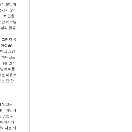
는지 분명하
생기지 않게
병으로 인한
지만 예수님
수님의 말씀
 그러자 유
씀하셨습니
안하고 그냥
. 하나님은
데에는 안식
나님의 아들
다는 이유로
는 단 한
지 않고는
것이 아닙니
신 것입니
 “아버지께
주어지는 새