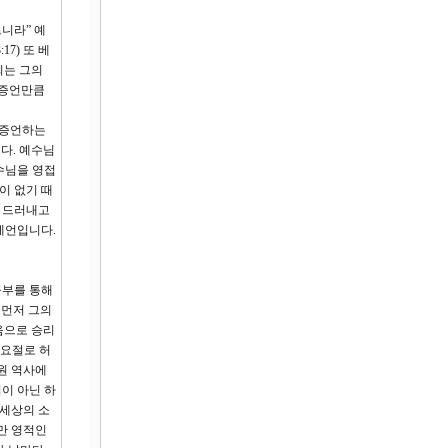
니라” 예
7) 또 베
희는 그의
 증언만큼
 증언하는
다. 예수님
수님을 영접
이 없기 때
을 드러내고
예언입니다.
공부를 통해
 먼저 그의
음으로 승리
 요절로 허
원 역사에
이 아닌 하
 세상의 소
만 영적인