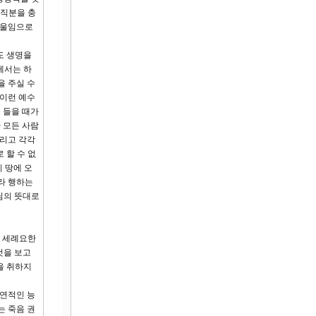
 직분을 충
기울임으로
도 생명을
께서는 하
을 주실 수
 이런 예수
을 들을 때가
 모든 사람
그리고 각각
 할 수 없
 땅에 오
라 행하는
님의 뜻대로
시 세례요한
것을 보고
을 취하지
자연적인 능
는 죽음 권