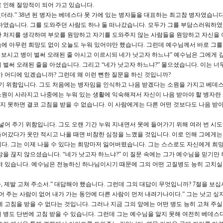
로 인해 절망적이 되어 가고 있습니다.
더라.” 38년 된 병자는 베데스다 못 가에 있는 병자들을 대표하는 최고참 병자였습니다.
하였습니다. 그를 도와주던 사람도 하나 둘 떠나갔습니다. 모두가 그를 부담스러워하
한 처지를 생각하며 부모를 원망하고 자기를 도와주지 않는 사람들을 원망하고 자신을 
에 아무런 희망도 없이 오늘도 누워 있어야만 했습니다. 그런데 예수님께서 바로 그
을 보시고 병이 벌써 오래된 줄 아시고 이르시되 네가 낫고자 하느냐” 예수님은 그에게 
 벌써 오래된 줄을 아셨습니다. 그리고 “네가 낫고자 하느냐?” 물으셨습니다. 이는 너
가 어디에 있겠습니까? 그런데 왜 이런 뻔한 질문을 하신 것입니까?
주기 위함입니다. 그도 처음에는 병자임을 인식하고 나음 받겠다는 소원을 가지고 베데
원이 사라지고 나중에는 누워 있는 생활에 익숙해져서 자신이 나음 받아야 할 병자란
 못하면 결코 고침을 받을 수 없습니다. 이 사람에게는 다른 어떤 것보다도 나음 받아
어넣어 주기 위함입니다. 그도 오랜 기간 누워 지내면서 못에 들어가기 위해 여러 번 시
어갔다가 옷만 적시고 나올 때면 비참한 심정을 느꼈을 것입니다. 이로 인해 그에게는
다. 그는 이제 나을 수 있다는 희망마저 잃어버렸습니다. 그는 스스로도 자신에게 희망
을 끊지 않으셨습니다. “네가 낫고자 하느냐?” 이 질문 속에는 그가 예수님을 믿기만
겨 있습니다. 예수님은 전능하신 하나님이시기 때문에 그의 어떤 고질병도 능히 고치실
 제발 고쳐 주소서.” 대답해야 했습니다. 그런데 그의 대답이 무엇입니까? 7절을 보십시
어 주는 사람이 없어 내가 가는 동안에 다른 사람이 먼저 내려가나이다.” 그는 낫고 싶
 고침을 받을 수 없다는 것입니다. 그러나 지금 그의 앞에는 어떤 병도 능히 고쳐 주실
 병도 단번에 고침 받을 수 있습니다. 그런데 그는 예수님을 알지 못해 여전히 베데스