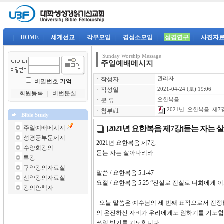
|
HOME
|
세계선교
|
각부모임
|
경성소모임
|
성경연구
|
사진자
Sunday Worship Message
주일예배메시지
ㆍ
작성자
관리자
비밀번호 기억
ㆍ
작성일
2021-04-24 (토) 19:06
회원등록
｜
비번분실
ㆍ
분 류
요한복음
2021년_요한복음_제7강-
ㆍ
첨부#1
Bible Study
[2021년 요한복음 제7강]듣는 자는
주일예배메시지
성경공부문제지
2021년 요한복음
수양회강의
듣는 자는 살아나리라
특강
구약강의자료실
말씀 / 요한복음 5:1-47
신약강의자료실
요절 / 요한복음 5:25 “진실로 진실로 너희에
강의안책자
오늘 말씀은 예수님의 세 번째 표적으로서 진정
의 온전하신 자비가 우리에게도 임하기를 기도합니
쓰임 받기를 기도합니다.