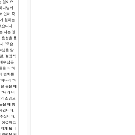
는 일이요
 하나님께
로 인해 죽
기가 원하는
없습니다.
는 자는 영
 음성을 들
. ‘죽은
수님을 알
말, 절망적
. 예수님은
들을 때 하
의 변화를
살아나게 하
을 들을 때
 “내가 너
님의 소망으
들을 때 방
자입니다.
 주십니다.
이 정결하고
겨지게 됩니
생명력을 덧