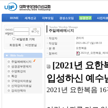
|
HOME
|
세계선교
|
각부모임
|
경성소모임
|
성경연구
|
사진자
Sunday Worship Message
주일예배메시지
ㆍ
작성자
관리자
비밀번호 기억
ㆍ
작성일
2021-06-27 (일) 08:33
회원등록
｜
비번분실
ㆍ
분 류
요한복음
2021년_요한복음_제16강
ㆍ
첨부#1
Bible Study
주일예배메시지
[2021년 요
성경공부문제지
수양회강의
입성하신 예수
특강
구약강의자료실
신약강의자료실
2021년 요한복음 1
강의안책자