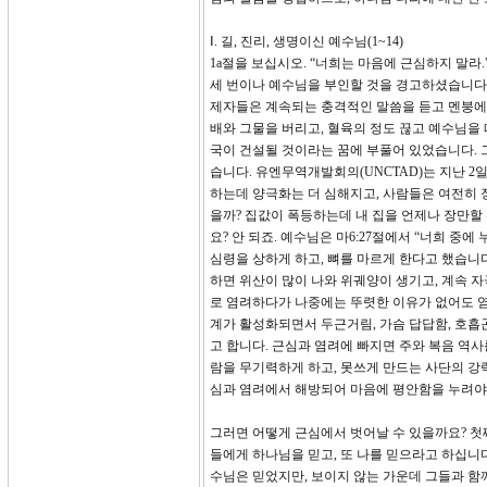
Ⅰ. 길, 진리, 생명이신 예수님(1~14)
1a절을 보십시오. “너희는 마음에 근심하지 말라
세 번이나 예수님을 부인할 것을 경고하셨습니다. 
제자들은 계속되는 충격적인 말씀을 듣고 멘붕에
배와 그물을 버리고, 혈육의 정도 끊고 예수님을
국이 건설될 것이라는 꿈에 부풀어 있었습니다. 
습니다. 유엔무역개발회의(UNCTAD)는 지난 
하는데 양극화는 더 심해지고, 사람들은 여전히 
을까? 집값이 폭등하는데 내 집을 언제나 장만할
요? 안 되죠. 예수님은 마6:27절에서 “너희 중
심령을 상하게 하고, 뼈를 마르게 한다고 했습니다.(
하면 위산이 많이 나와 위궤양이 생기고, 계속 
로 염려하다가 나중에는 뚜렷한 이유가 없어도 
계가 활성화되면서 두근거림, 가슴 답답함, 호흡
고 합니다. 근심과 염려에 빠지면 주와 복음 역
람을 무기력하게 하고, 못쓰게 만드는 사단의 강
심과 염려에서 해방되어 마음에 평안함을 누려야
그러면 어떻게 근심에서 벗어날 수 있을까요? 첫째
들에게 하나님을 믿고, 또 나를 믿으라고 하십니
수님은 믿었지만, 보이지 않는 가운데 그들과 함