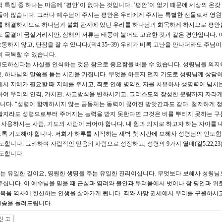
 특징 중 하나는 마음에 ‘평안’이 없다는 것입니다. ‘평안’이 없기 때문에 세상의 온갖
들이 많습니다. 그러나 예수님이 주시는 평안은 우리에게 주시는 특별한 선물로서 영
제를 해결하시므로 하나님과 불화 관계에 있던 우리를 하나님과 화목하게 하시므로 평안
도 물결이 굼실거리지만, 심해의 저류는 태풍이 불어도 고요한 것과 같은 평안입니다. 
하지 않고, 단잠을 잘 수 있니다.(막4:35~39) 우리가 비록 고난을 만나더라도 주님이
히 극복할 수 있습니다.
인도하신다는 사실을 인식하는 것은 참으로 중요함을 배울 수 있습니다. 성령님을 의지
, 하나님의 말씀을 듣는 시간을 가집니다. 무엇을 하든지 먼저 기도로 성령님께 상담하
께서 지혜가 필요할 때 지혜를 주시고, 죄로 인해 병약한 자를 치유하사 생명력이 넘치
하여 우리의 인격, 가치관, 사고방식을 변화시키고, 그리스도의 장성한 분량까지 자라게
다. “성령이 함께하시지 않는 공동체는 동력이 끊어진 방앗간과도 같다. 철저하게 
 할지라도 성령으로부터 주어지는 능력을 받지 못한다면 그것은 비를 뿌리지 못하는 구
 사용하시는 사람, 기도의 사람이 되어야 합니다. 내 힘과 의지로 하고자 하는 자아를 
록 기도해야 합니다. 저희가 하루를 시작하는 새벽 첫 시간에 보혜사 성령님의 인도함
합니다. 그리하여 자립적인 믿음의 사람으로 성장하고, 성령의 9가지 열매(갈5:22,23
기도합니다.
는 유일한 길이요, 영원한 생명을 주는 유일한 진리이십니다. 무엇보다 보혜사 성령님
주십니다. 이 예수님을 믿을 때 근심과 염려와 불안과 두려움에서 벗어나 참 평안과 위
와 복음 역사에 헌신하는 인생을 살아가게 됩니다. 죄와 사망 권세에서 우리를 구원하시고
찬송을 돌려드립니다.