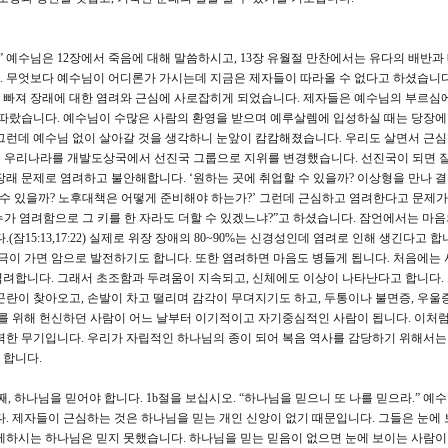
.” 예수님은 12장에서 죽음에 대해 말씀하시고, 13장 유월절 만찬에서는 유다의 배반
무엇보다 예수님이 어디론가 가시는데 지금은 제자들이 따라올 수 없다고 하셨습니다.(1
 빠져 장래에 대한 염려와 근심에 사로잡히게 되었습니다. 제자들은 예수님의 부르심
 따랐습니다. 예수님이 수많은 사람의 환영을 받으며 예루살렘에 입성하실 때는 당장에
그런데 예수님 없이 살아갈 것을 생각하니 눈앞이 캄캄해졌습니다. 우리도 살면서 근심
2일 우리나라를 개발도상국에서 선진국 그룹으로 지위를 변경했습니다. 선진국이 되면 
장래 문제로 염려하고 불안해합니다. ‘원하는 곳에 취업할 수 있을까? 이상형을 만나 결
 수 있을까? 노후대책은 어떻게 준비해야 하는가?’ 그런데 근심하고 염려한다고 문제
에 누가 염려함으로 그 키를 한 자라도 더할 수 있겠느냐?”고 하셨습니다. 잠언에서는 마
잠15:13,17:22) 실제로 위장 장애의 80~90%는 신경성인데 염려로 인해 생긴다고 합
자극이 가면 암으로 발전하기도 합니다. 또한 염려하면 마음도 병들게 됩니다. 처음에는 
염려합니다. 그래서 초조함과 두려움이 지속되고, 신체에도 이상이 나타난다고 합니다.
곤란이 찾아오고, 손발이 차고 떨리며 감각이 무뎌지기도 하고, 두통이나 불면증, 우울
사를 위해 헌신하던 사람이 어느 날부터 이기적이고 자기중심적인 사람이 됩니다. 이처럼
력한 무기입니다. 우리가 자립적인 하나님의 종이 되어 복음 역사를 감당하기 위해서는
 합니다.
, 하나님을 믿어야 합니다. 1b절을 보십시오. “하나님을 믿으니 또 나를 믿으라.” 예
다. 제자들이 근심하는 것은 하나님을 믿는 개인 신앙이 없기 때문입니다. 그들은 눈에 
께하시는 하나님은 믿지 못했습니다. 하나님을 믿는 믿음이 없으면 눈에 보이는 사람이나