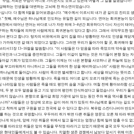
“주님, 저희는 주님이 어디로 가시는지도 모르고 있는데 어떻게 그 길을 알겠습니까?
답답해하는 인생들을 대변하는 고뇌에 찬 하소연이었습니다.
십니다. 다 함께 6절을 읽어보겠습니다. “예수께서 이르시되 내가 곧 길이요 진리요 
.” 첫째, 예수님은 하나님께로 인도하는 유일한 길이 되십니다. 연어는 회귀본능이 있
대천에서 태어난 연어는 바다로 나가 자란 뒤에 3~4년간 회유하다가 다시 자신이 태어
연구하는 학자들에 의하면 사람에게도 회귀본능이 있다고 합니다. 그래서 극악무도한 
와서 본다고 합니다. 탕자의 비유에서와 같이 집을 떠나 방황하던 자녀도 인생을 깨닫게
 가까워지면 갈 때가 되었다고 말합니다. 그러면 우리가 돌아가야 할 곳, 회귀해야 할
리서11장 13~16절을 말씀합니다. “이 사람들은 다 믿음을 따라 죽었으며 약속을 받
외국인과 나그네임을 증언하였으니. 그들이 이같이 말하는 것은 자기들이 본향 찾는 
돌아갈 기회가 있었으려니와. 그들이 이제는 더 나은 본향을 사모하니 곧 하늘에 있는 
을 부끄러워하지 아니하시고 그들을 위하여 한 성을 예비하셨느니라” 사람은 하나님
하나님께로 돌아갑니다. 사람이 죽으면 별세했다고 합니다. 세상을 떠났다는 뜻이죠. 
 때문에 인생을 방황하게 됩니다. 죽을 때도 어디로 갈지 모르기 때문에 죽는 순간까
님 나라임을 믿는 사람들은 죽을 때도 평안히 숨을 거둡니다. 며칠 전에 황아브라함 선
, 두 분 모두 말씀을 듣고 기도 받으며 평안히 안식하셨다고 들었습니다. 우리가 돌아
하지 않습니다. 본향으로 돌아갈 희망 가운데 살아 있는 동안 주와 복음 역사를 힘써 
니까? 사람들은 산 정상에 오르는 길이 여러 개가 있듯이 하나님께로 돌아가는 길도 
믿고 착하게 살면 구원을 받고 천국에 갈 수 있다고 합니다. 북유럽 스칸디나비아 반도
를 하는 것으로 유명합니다. 우두머리 쥐가 뛰면 다른 쥐들은 영문도 모른 채 따라 뛰
나게 되는데, 앞에 가던 쥐들은 뒤에서 밀고 들어오는 엄청난 힘에 밀려 멈출 수도 없고
. 뒤를 따라오던 쥐들은 앞의 쥐들을 무작정 따라가고 있었기 때문에 결국 모두 익사하게
습은 현대인들에게서도 볼 수 있습니다. 치열한 생존 경쟁에서 남보다 앞서기 위해 미친