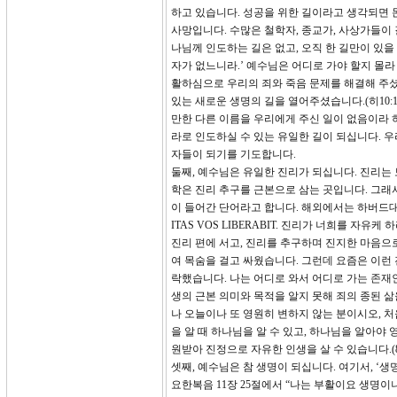
하고 있습니다. 성공을 위한 길이라고 생각되면 돈
사망입니다. 수많은 철학자, 종교가, 사상가들이
나님께 인도하는 길은 없고, 오직 한 길만이 있을
자가 없느니라.’ 예수님은 어디로 가야 할지 몰라
활하심으로 우리의 죄와 죽음 문제를 해결해 주셨
있는 새로운 생명의 길을 열어주셨습니다.(히10:1
만한 다른 이름을 우리에게 주신 일이 없음이라 하
라로 인도하실 수 있는 유일한 길이 되십니다. 
자들이 되기를 기도합니다.
둘째, 예수님은 유일한 진리가 되십니다. 진리는 
학은 진리 추구를 근본으로 삼는 곳입니다. 그래서 
이 들어간 단어라고 합니다. 해외에서는 하버드대, 예일
ITAS VOS LIBERABIT. 진리가 너희를 자
진리 편에 서고, 진리를 추구하며 진지한 마음
여 목숨을 걸고 싸웠습니다. 그런데 요즘은 이런
락했습니다. 나는 어디로 와서 어디로 가는 존재인
생의 근본 의미와 목적을 알지 못해 죄의 종된 
나 오늘이나 또 영원히 변하지 않는 분이시오, 처음
을 알 때 하나님을 알 수 있고, 하나님을 알아야 
원받아 진정으로 자유한 인생을 살 수 있습니다.(8:3
셋째, 예수님은 참 생명이 되십니다. 여기서, ‘생명
요한복음 11장 25절에서 “나는 부활이요 생명