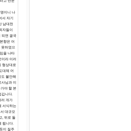
”라고 반문
생명이니 나
어서 자기
난 남대천
범죄자들이
 되면 결국
 본향은 어
지 못하였으
자임을 나타
것이라 이러
의 형상대로
도대체 어
지도 불안해
교사님과 이
가야 할 본
섬깁니다.
여러 개가
에 서식하는
면서 대규모
, 뒤로 돌
 됩니다.
 듯이 질주