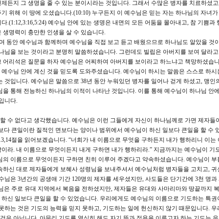
제든지 그 생명을 줄 수 있는 분이시라는 것입니다. 그래서 수많은 병자를 치료하셨고,
 위해 이 땅에 오셨습니다.(10:10) 누구든지 이 예수님은 믿는 자는 하나님의 자녀가
1:12,3:16,5:24) 예수님 안에 있는 생명은 내면의 모든 어둠을 몰아내고, 참 기쁨과
 생명력이 충만한 인생을 살 수 있습니다.
3년여 동안 예수님과 함께하며 예수님을 직접 보고 듣고 배웠으므로 하나님도 알았을 것
 하나님을 보는 것이라고 분명히 말씀하셨습니다. 그런데도 빌립은 아버지를 보여 달라고 
고 어리석은 질문을 하자 예수님은 어찌하여 아버지를 보이라고 하느냐고 책망하셨습니
예수님 안에 계신 것을 믿도록 도와주셨습니다. 예수님이 하시는 말씀은 스스로 하시
 것입니다. 예수님은 말씀으로 38년 동안 누워있던 병자를 일어나 걷게 하셨고, 맹인
님을 통해 전능하신 하나님의 이적이 나타난 것입니다. 이를 통해 예수님이 하나님 안에
입니다.
할 수 없다고 생각했습니다. 예수님은 이런 그들에게 자신이 하나님께로 가면 제자들
님보다 큰일이란 질적인 면보다는 양이나 범위에서 예수님이 하신 일보다 큰일을 할 수 
께 13,14절을 읽어보겠습니다. “너희가 내 이름으로 무엇을 구하든지 내가 행하리니 이는
이라. 내 이름으로 무엇이든지 내게 구하면 내가 행하리라.” 지금까지는 예수님이 기
수님의 이름으로 무엇이든지 구하면 친히 이루어 주겠다고 약속하셨습니다. 예수님이 부
약속하신 대로 제자들에게 보혜사 성령님을 보내주셔서 예수님처럼 병자들을 고치고, 귀
수님은 3년간의 공생애 기간 120명의 제자를 세우셨지만, 사도들은 단기간에 3천 명과 
 예수님은 주로 유대 지역에서 복음을 전하셨지만, 제자들은 유대와 사마리마와 땅끝까지 
 하신 일보다 큰일을 할 수 있었습니다. 우리에게도 예수님의 이름으로 기도하는 특권
 못하는 것은 기도의 능력을 믿지 못하고, 기도하는 일에 헌신하지 않기 때문입니다. 우
 것은 아닙니다. 아무리 기도를 열심히 해도 자기 뜻과 정욕을 이루고자 하는 기도는 