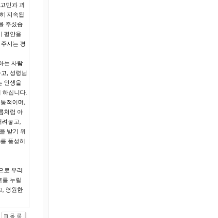
 고민과 괴
원히 지속됩
을 주셨습
이 평안을
 주시는 평
하는 사람
고, 성령님
는 인생을
 하십니다.
정통적이며,
름처럼 아
내려놓고,
을 받기 위
)를 풍성히
으로 우리
로를 누릴
, 영원한