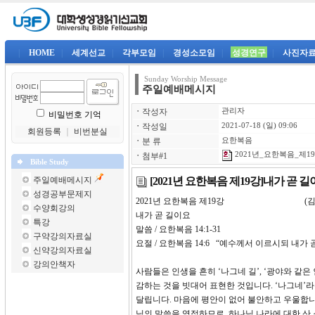
|
HOME
|
세계선교
|
각부모임
|
경성소모임
|
성경연구
|
사진자
Sunday Worship Message
주일예배메시지
ㆍ
작성자
관리자
비밀번호 기억
ㆍ
작성일
2021-07-18 (일) 09:06
회원등록
｜
비번분실
ㆍ
분 류
요한복음
2021년_요한복음_제19강
ㆍ
첨부#1
Bible Study
[2021년 요한복음 제19강]내가 곧 
주일예배메시지
성경공부문제지
2021년 요한복음 제19강 (김
수양회강의
내가 곧 길이요
특강
말씀 / 요한복음 14:1-31
구약강의자료실
요절 / 요한복음 14:6 “예수께서 이르시
신약강의자료실
강의안책자
사람들은 인생을 흔히 ‘나그네 길’, ‘광야와 같
감하는 것을 빗대어 표현한 것입니다. ‘나그네’라
달립니다. 마음에 평안이 없어 불안하고 우울합니
님의 말씀을 영접하므로, 하나님 나라에 대한 산 