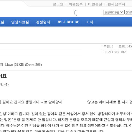
로그인
｜
회원등록
｜
비번분실
｜
현재접속자
료실
|
영상자료실
|
경성쉼터
|
JBF/EBF/CBF
|
기타
|
ㆍ추천:
0
ㆍ조회: 3
ㆍ
IP: 211.xxx.102
-1.hwp
(31KB) (Down:566)
길이요
반석)
되 내가 곧 길이요 진리요 생명이니 나로 말미암지 않고는 아버지께로 올 자가 없
은 인생’이라고 합니다. 길이 없는 광야와 같은 세상에서 정처 없이 방황하다가 허무하게
는 말은 ‘본향’을 전제로 한 말입니다. 하지만 본향을 모르기 때문에 근심과 염려와 두
다. 예수님은 이런 인생을 향하여 내가 곧 길이요 진리요 생명이라고 선포하십니다. 이
소망과 평안을 덧입고, 거룩한 순례의 길을 갈 수 있기를 기도합니다.