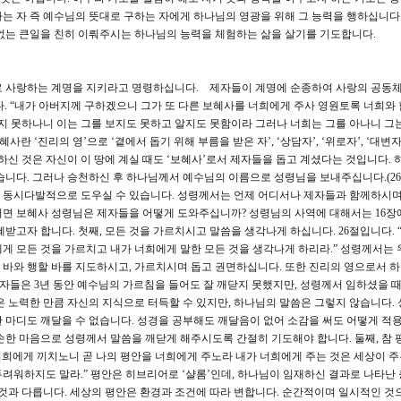
는 자 즉 예수님의 뜻대로 구하는 자에게 하나님의 영광을 위해 그 능력을 행하십니다.
없는 큰일을 친히 이뤄주시는 하나님의 능력을 체험하는 삶을 살기를 기도합니다.
서로 사랑하는 계명을 지키라고 명령하십니다. 제자들이 계명에 순종하여 사랑의 공동체
다. “내가 아버지께 구하겠으니 그가 또 다른 보혜사를 너희에게 주사 영원토록 너희와
받지 못하나니 이는 그를 보지도 못하고 알지도 못함이라 그러나 너희는 그를 아나니 그
란 ‘진리의 영’으로 ‘곁에서 돕기 위해 부름을 받은 자’, ‘상담자’, ‘위로자’, ‘대변자
하신 것은 자신이 이 땅에 계실 때도 ‘보혜사’로서 제자들을 돕고 계셨다는 것입니다. 
니다. 그러나 승천하신 후 하나님께서 예수님의 이름으로 성령님을 보내주십니다.(26a
 동시다발적으로 도우실 수 있습니다. 성령께서는 언제 어디서나 제자들과 함께하시며
러면 보혜사 성령님은 제자들을 어떻게 도와주십니까? 성령님의 사역에 대해서는 16장
받고자 합니다. 첫째, 모든 것을 가르치시고 말씀을 생각나게 하십니다. 26절입니다. 
게 모든 것을 가르치고 내가 너희에게 말한 모든 것을 생각나게 하리라.” 성령께서는 
바와 행할 바를 지도하시고, 가르치시며 돕고 권면하십니다. 또한 진리의 영으로서 
) 제자들은 3년 동안 예수님의 가르침을 들어도 잘 깨닫지 못했지만, 성령께서 임하셨을 
은 노력한 만큼 자신의 지식으로 터득할 수 있지만, 하나님의 말씀은 그렇지 않습니다.
 마디도 깨달을 수 없습니다. 성경을 공부해도 깨달음이 없어 소감을 써도 어떻게 적
손한 마음으로 성령께서 말씀을 깨닫게 해주시도록 간절히 기도해야 합니다. 둘째, 참 
 너희에게 끼치노니 곧 나의 평안을 너희에게 주노라 내가 너희에게 주는 것은 세상이 주
려워하지도 말라.” 평안은 히브리어로 ‘샬롬’인데, 하나님이 임재하신 결과로 나타난 
 것과 다릅니다. 세상의 평안은 환경과 조건에 따라 변합니다. 순간적이며 일시적인 것