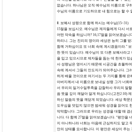
없습니다. 하나님은 오직 예수님의 이름으로 구하
수님의 이름으로 기도하므로 내 힘으로는 할 수 
Ⅱ. 보혜사 성령으로 함께 하시는 예수님(15~31)
15절을 보십시오. 예수님은 제자들에게 다시 
어떤 약속을 하십니까? 16,17절을 읽어보겠습니
하리니. 그는 진리의 영이라 세상은 능히 그를 
함께 거하심이요 또 너희 속에 계시겠음이라.” 보혜사
한 뜻이 있습니다. 예수님이 또 다른 보혜사라고 
을 입고 있으시므로 제자들을 돕는 데 한계가 있습
사 성령님은 영이시기 때문에 시공간을 초월하여
속에 계셔서 그들의 인도자가 되어주십니다. 그
하게 배울 것이므로 여기서는 두 가지를 통해 은혜
아버지께서 내 이름으로 보내실 성령 그가 너희에
서 우리의 일거수일투족을 감찰하사 우리의 말할 
씀 뜻을 깊이 깨달아 알게 하십니다.(고전2:10
하신 말씀의 뜻을 깨닫게 되었습니다. 세상 학문
도우심을 덧입지 않으면 밤새워 성경을 읽어도 한
막막합니다. 그러므로 우리는 성경을 대할 때 겸
니다. 다 함께 27절을 읽어보겠습니다. “평안을
지 아니하니라 너희는 마음에 근심하지도 말고 두
안의 상태를 묘사합니다. 이 평안은 세상이 주는