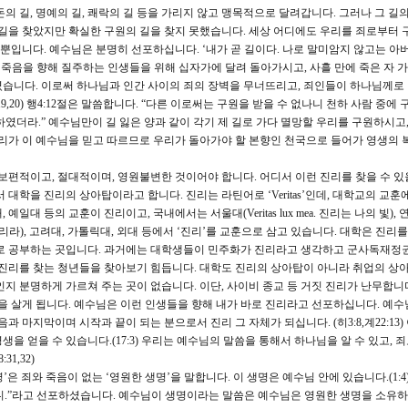
의 길, 명예의 길, 쾌락의 길 등을 가리지 않고 맹목적으로 달려갑니다. 그러나 그 길
 길을 찾았지만 확실한 구원의 길을 찾지 못했습니다. 세상 어디에도 우리를 죄로부터 
 뿐입니다. 예수님은 분명히 선포하십니다. ‘내가 곧 길이다. 나로 말미암지 않고는 아
 죽음을 향해 질주하는 인생들을 위해 십자가에 달려 돌아가시고, 사흘 만에 죽은 자 
습니다. 이로써 하나님과 인간 사이의 죄의 장벽을 무너뜨리고, 죄인들이 하나님께로
9,20) 행4:12절은 말씀합니다. “다른 이로써는 구원을 받을 수 없나니 천하 사람 중에
였더라.” 예수님만이 길 잃은 양과 같이 각기 제 길로 가다 멸망할 우리를 구원하시고,
우리가 이 예수님을 믿고 따르므로 우리가 돌아가야 할 본향인 천국으로 들어가 영생의 
보편적이고, 절대적이며, 영원불변한 것이어야 합니다. 어디서 이런 진리를 찾을 수 있
대학을 진리의 상아탑이라고 합니다. 진리는 라틴어로 ‘Veritas’인데, 대학교의 교훈
대 등의 교훈이 진리이고, 국내에서는 서울대(Veritas lux mea. 진리는 나의 빛), 
유케 하리라), 고려대, 가톨릭대, 외대 등에서 ‘진리’를 교훈으로 삼고 있습니다. 대학은 진리
으로 공부하는 곳입니다. 과거에는 대학생들이 민주화가 진리라고 생각하고 군사독재정
 진리를 찾는 청년들을 찾아보기 힘듭니다. 대학도 진리의 상아탑이 아니라 취업의 상
지 분명하게 가르쳐 주는 곳이 없습니다. 이단, 사이비 종교 등 거짓 진리가 난무합니다
삶을 살게 됩니다. 예수님은 이런 인생들을 향해 내가 바로 진리라고 선포하십니다. 예수
과 마지막이며 시작과 끝이 되는 분으로서 진리 그 자체가 되십니다. (히3:8,계22:13)
영생을 얻을 수 있습니다.(17:3) 우리는 예수님의 말씀을 통해서 하나님을 알 수 있고, 
1,32)
’은 죄와 죽음이 없는 ‘영원한 생명’을 말합니다. 이 생명은 예수님 안에 있습니다.(1:
이니.”라고 선포하셨습니다. 예수님이 생명이라는 말씀은 예수님은 영원한 생명을 소유하