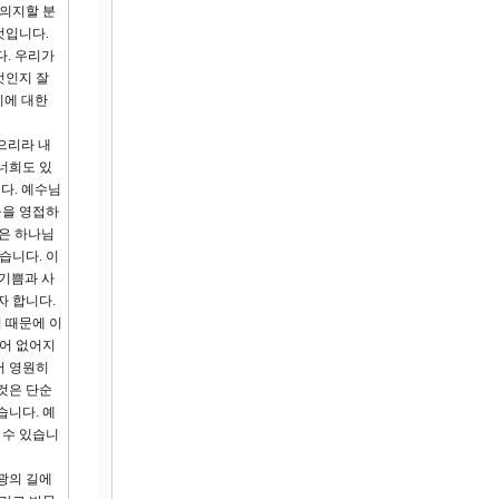
 의지할 분
것입니다.
다. 우리가
엇인지 잘
리에 대한
렀으리라 내
너희도 있
다. 예수님
들을 영접하
곳은 하나님
습니다. 이
 기쁨과 사
자 합니다.
 때문에 이
썩어 없어지
서 영원히
것은 단순
습니다. 예
 수 있습니
광의 길에