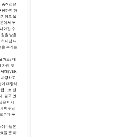
의 종착점은
구원하여 하
버지께로 올
가운데서 부
 나아갈 수
 구원을 받을
 하나님 나
복을 누리는
을까요? 대
에 가장 많
연세대(VER
를 사랑하고,
권에 대항하
아탑으로 전
. 결국 인
님은 어제
 이 예수님
죄로부터 구
4) 예수님은
셨을 뿐 아