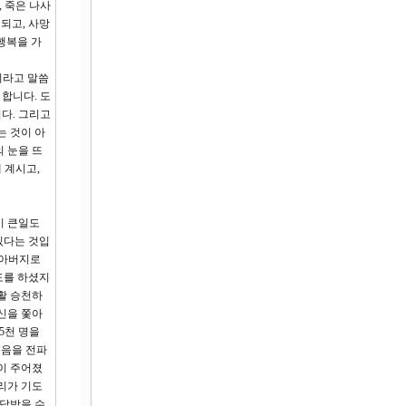
 죽은 나사
 되고, 사망
 행복을 가
이라고 말씀
합니다. 도
다. 그리고
는 것이 아
의 눈을 뜨
 계시고,
이 큰일도
있다는 것입
 아버지로
도를 하셨지
활 승천하
신을 쫓아
5천 명을
복음을 전파
이 주어졌
리가 기도
응답받을 수