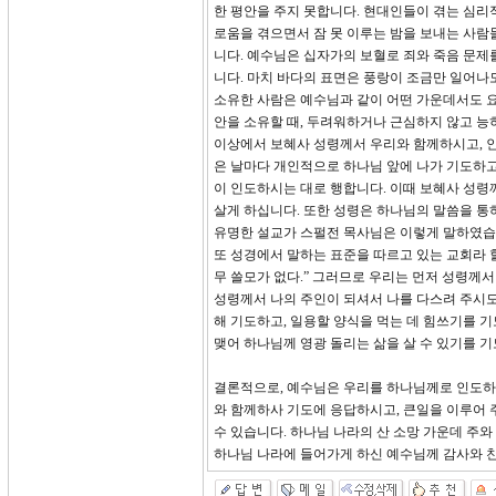
한 평안을 주지 못합니다. 현대인들이 겪는 심리적
로움을 겪으면서 잠 못 이루는 밤을 보내는 사람
니다. 예수님은 십자가의 보혈로 죄와 죽음 문
니다. 마치 바다의 표면은 풍랑이 조금만 일어나
소유한 사람은 예수님과 같이 어떤 가운데서도 요동
안을 소유할 때, 두려워하거나 근심하지 않고 능
이상에서 보혜사 성령께서 우리와 함께하시고, 
은 날마다 개인적으로 하나님 앞에 나가 기도하고
이 인도하시는 대로 행합니다. 이때 보혜사 성령
살게 하십니다. 또한 성령은 하나님의 말씀을 통
유명한 설교가 스펄전 목사님은 이렇게 말하였습니
또 성경에서 말하는 표준을 따르고 있는 교회라
무 쓸모가 없다.” 그러므로 우리는 먼저 성령께서
성령께서 나의 주인이 되셔서 나를 다스려 주시도
해 기도하고, 일용할 양식을 먹는 데 힘쓰기를 기도
맺어 하나님께 영광 돌리는 삶을 살 수 있기를 
결론적으로, 예수님은 우리를 하나님께로 인도하
와 함께하사 기도에 응답하시고, 큰일을 이루어 
수 있습니다. 하나님 나라의 산 소망 가운데 주
하나님 나라에 들어가게 하신 예수님께 감사와 