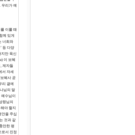
 우리가 예
를 이룰 때
 함께 있게
는 너희와
’ 등 다양
하지만 육신
) 이 보혜
, 제자들
에서 자세
“보혜사 곧
우리 곁에
하나님의 말
때 예수님이
 성령님의
용해야 할지
평안을 주십
는 것과 같
충만한 평
으로서 진정