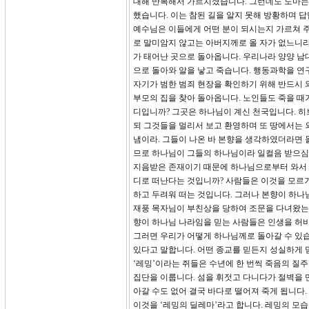
대해 반복해서 가르치셨습니다. 그런데도 도마는 
했습니다. 이는 참된 길을 알지 못해 방황하며 
예수님은 이들에게 어떤 분이 되시는지 가르쳐 주
로 말미암지 않고는 아버지께로 올 자가 없느니라
가 태어난 곳으로 돌아옵니다. 우리나라 양양 남
으로 돌아와 알을 낳고 죽습니다. 행동과학을 
자기가 범한 범죄 현장을 확인하기 위해 반드시 
부모의 집을 찾아 돌아옵니다. 노인들도 죽을 때가
디입니까? 그곳은 하나님이 계신 천국입니다. 히브
되 그것들을 멀리서 보고 환영하며 또 땅에서는 
냄이라. 그들이 나온 바 본향을 생각하였더라면 
므로 하나님이 그들의 하나님이라 일컬음 받으심
지음받은 존재이기 때문에 하나님으로부터 와서 
디로 떠난다는 것입니까? 사람들은 이것을 모르기
하고 두려워 떠는 것입니다. 그러나 본향이 하나
재풍 목자님이 부친상을 당하여 조문을 다녀왔는데
향이 하나님 나라임을 믿는 사람들은 인생을 허비
그러면 우리가 어떻게 하나님께로 돌아갈 수 있습
있다고 말합니다. 어떤 종교를 믿든지 성실하게 
‘레밍’이라는 쥐들은 수년에 한 번씩 죽음의 질주
집단을 이룹니다. 섬을 휘젓고 다니다가 절벽을 만
아갈 수도 없어 결국 바다로 떨어져 죽게 됩니다
이것을 ‘레밍의 딜레마’라고 합니다. 레밍의 모