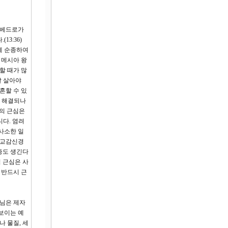
과 베드로가
3:36)
에 순종하여
 메시아 왕
할 때가 많
잘 살아야
혼할 수 있
가 해결되나
음의 근심은
니다. 염려
사소한 일
 교감신경
증도 생긴다
 근심은 사
 반드시 근
수님은 제자
보이는 예
 물질, 세