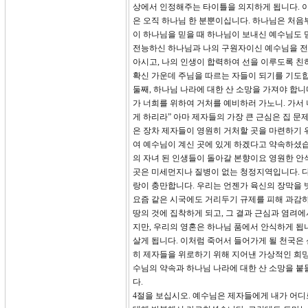
상에서 인정해주는 타이틀을 의지하게 됩니다. 이
은 오직 하나님 한 분뿐이십니다. 하나님은 처음
이 하나님을 믿을 때 하나님이 보내신 예수님도 믿을 
전능하신 하나님과 나의 구원자이신 예수님을 전
아시고, 나의 인생이 합력하여 선을 이루도록 친히
확신 가운데 주님을 따르는 자들이 되기를 기도
둘째, 하나님 나라에 대한 산 소망을 가져야 합니
가 너희를 위하여 거처를 예비하러 가노니. 가서
게 하리라” 아마 제자들의 가장 큰 근심은 집 문
은 장차 제자들이 영원히 거처할 곳을 마련하기 
여 예수님이 계신 곳에 있게 하겠다고 약속하셨습
의 자녀 된 인생들이 돌아갈 본향이요 영원한 안
곳은 미세먼지나 질병이 없는 청정지역입니다. 다시
랑이 충만합니다. 우리는 언젠가 육신의 장막을 벗
요즘 같은 시국에도 거리두기 규제를 피해 과감하
땅의 것에 집착하게 되고, 그 결과 근심과 염려에
지만, 우리의 영혼은 하나님 품에서 안식하게 됩
살게 됩니다. 이처럼 죽어서 들어가게 될 천국은
히 제자들을 위로하기 위해 지어낸 가상적인 희망
수님의 약속과 하나님 나라에 대한 산 소망을 붙들
다.
4절을 보십시오. 예수님은 제자들에게 내가 어디