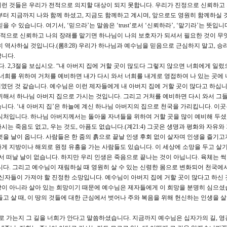
런 것들은 우리가 전적으로 의지할 대상이 되지 못합니다. 우리가 진정으로 신뢰하고
부터 지금까지 나와 함께 하셨고, 지금도 함께하고 계시며, 앞으로도 영원히 함께하실 
수 있습니다. 여기서, ‘믿으라’는 말씀은 ‘trust’로서 ‘신뢰하라’, ‘맡기라’는 뜻입니
적으로 신뢰하고 나의 장래를 맡기면 하나님이 나의 보호자가 되셔서 필요한 것이 무
 역사하실 것입니다.(롬8:28) 우리가 하나님과 예수님을 믿음으로 근심하지 말고, 승
합니다.
다. 2,3절을 보십시오. “내 아버지 집에 거할 곳이 많도다 그렇지 않으면 너희에게 일
 너희를 위하여 거처를 예비하면 내가 다시 와서 너희를 내게로 영접하여 나 있는 곳에 
제였던 것 같습니다. 예수님은 이런 제자들에게 내 아버지 집에 거할 곳이 많다고 하십니
위해서 하나님 아버지 집으로 가시는 것입니다. 그리고 거처를 예비하면 다시 와서 그
니다. ‘내 아버지 집’은 하늘에 계신 하나님 아버지의 집으로 천국을 가리킵니다. 이
식처입니다. 하나님 아버지께서는 돌아올 자녀들을 위하여 거할 곳을 많이 예비해 두셨
는 죽음도 없고, 우는 것도, 아픔도 없습니다.(계21:4) 그곳은 생명과 평화와 자유와
을 날이 옵니다. 사람들은 한 줌의 흙으로 끝날 인생 후회 없이 살자며 인생을 즐기고
게 지방이나 해외로 원정 유흥을 가는 사람들도 있습니다. 이 세상에 소망을 두고 살기
서 떠날 날이 없습니다. 하지만 우리 인생은 죽음으로 끝나는 것이 아닙니다. 육체는 
니다. 그리고 예수님이 재림하실 때 영원히 살 수 있는 신령한 몸으로 변화되어 천국에
 신자들이 가져야 할 진정한 소망입니다. 예수님이 아버지 집에 거할 곳이 많다고 하신 
이 아니라 살아 있는 희망이기 때문에 예수님은 제자들에게 이 희망을 분명히 심으셨
고 살 때, 이 땅의 것들에 대한 근심에서 벗어나 주와 복음을 위해 헌신하는 인생을 살
로 가는지 그 길을 너희가 안다고 말씀하셨습니다. 지금까지 예수님은 십자가의 길, 영