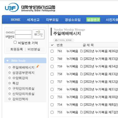
|
HOME
|
세계선교
|
각부모임
|
경성소모임
|
성경연구
|
사진자
Sunday Worship Message
주일예배메시지
비밀번호 기억
번호
글 제 목
회원등록
｜
비번분실
누가복음
[2022년 누가복음 제16
761
누가복음
[2022년 누가복음 제1
760
Bible Study
누가복음
[2022년 누가복음 제14
759
주일예배메시지
성경공부문제지
누가복음
[2022년 누가복음 제1
758
수양회강의
누가복음
[2022년 누가복음 제1
757
특강
구약강의자료실
누가복음
[2022년 누가복음 제11
756
신약강의자료실
누가복음
[2022년 누가복음 제10
755
강의안책자
누가복음
[2022년 누가복음 제8
754
누가복음
[2022년 누가복음 제7
753