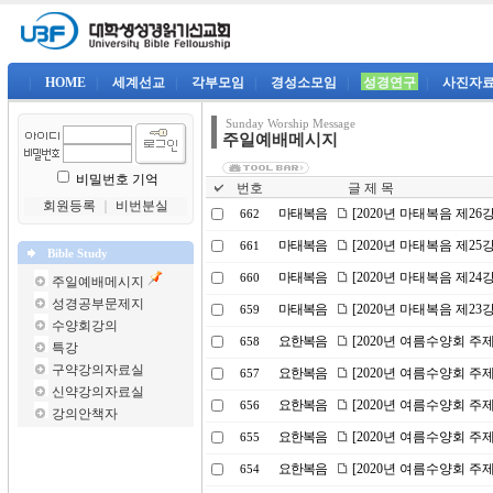
|
HOME
|
세계선교
|
각부모임
|
경성소모임
|
성경연구
|
사진자
Sunday Worship Message
주일예배메시지
비밀번호 기억
번호
글 제 목
회원등록
｜
비번분실
마태복음
[2020년 마태복음 제2
662
마태복음
[2020년 마태복음 제2
661
Bible Study
마태복음
[2020년 마태복음 제2
660
주일예배메시지
성경공부문제지
마태복음
[2020년 마태복음 제23
659
수양회강의
요한복음
[2020년 여름수양회 주
658
특강
구약강의자료실
요한복음
[2020년 여름수양회 주제
657
신약강의자료실
요한복음
[2020년 여름수양회 주
656
강의안책자
요한복음
[2020년 여름수양회 
655
요한복음
[2020년 여름수양회 주
654