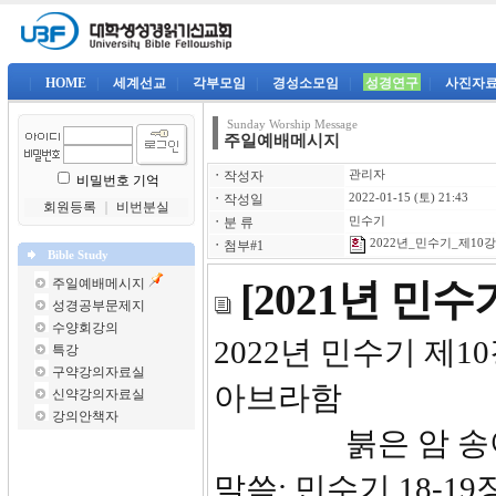
|
HOME
|
세계선교
|
각부모임
|
경성소모임
|
성경연구
|
사진자
Sunday Worship Message
주일예배메시지
ㆍ
작성자
관리자
비밀번호 기억
ㆍ
작성일
2022-01-15 (토) 21:43
회원등록
｜
비번분실
ㆍ
분 류
민수기
2022년_민수기_제10강-
ㆍ
첨부#1
Bible Study
주일예배메시지
[2021년 민
성경공부문제지
수양회강의
2022년
특강
구약강의자료실
아브라함
신약강의자료실
강의안책자
붉은 암 송아
말씀: 민수기 18-19