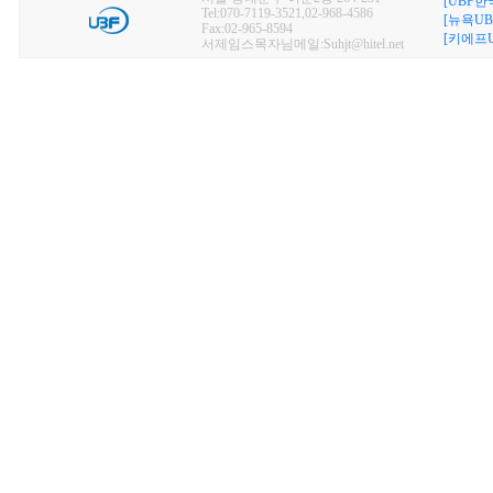
[UBF한
Tel:070-7119-3521,02-968-4586
[뉴욕UB
Fax:02-965-8594
[키에프U
서제임스목자님메일:Suhjt@hitel.net