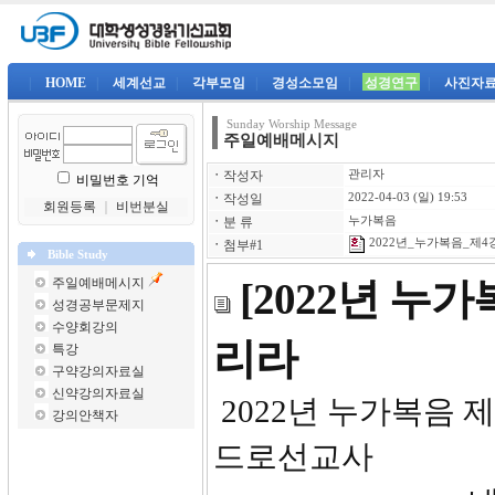
|
HOME
|
세계선교
|
각부모임
|
경성소모임
|
성경연구
|
사진자
Sunday Worship Message
주일예배메시지
ㆍ
작성자
관리자
비밀번호 기억
ㆍ
작성일
2022-04-03 (일) 19:53
회원등록
｜
비번분실
ㆍ
분 류
누가복음
2022년_누가복음_제4강-
ㆍ
첨부#1
Bible Study
주일예배메시지
[2022년 누
성경공부문제지
수양회강의
리라
특강
구약강의자료실
신약강의자료실
2022년 
강의안책자
드로선교사