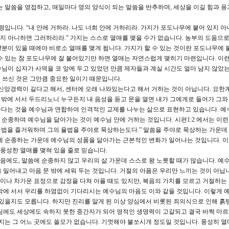
는 말씀을 영접하고, 매일마다 영의 양식이 되는 말씀을 반추하며, 세상을 이길 힘과 용
입니다. “내 안에 거하라. 나도 너희 안에 거하리라. 가지가 포도나무에 붙어 있지 아
있지 아니하면 그러하리라.” 가지는 스스로 열매를 맺을 수가 없습니다. 농부의 도움으로
분이 있을 때에야 비로소 열매를 맺게 됩니다. 가지가 할 수 있는 것이란 포도나무에
수 있는 참 포도나무에 잘 붙어있기만 하면 열매는 자연스럽게 맺히기 마련입니다. 이런
님이 십자가 사역을 코 앞에 두고 있었던 만큼 제자들과 계실 시간도 얼마 남지 않았는데
게 쓰신 것은 그만큼 중요한 일이기 때문입니다.
앙경력이 길다고 해서, 센터에 오래 나와있는다고 해서 거하는 것이 아닙니다. 요한계시
 밖에 서서 두드리노니 누구든지 내 음성을 듣고 문을 열면 내가 그에게로 들어가 그와
거한다는 것을 예수님과 연합하여 인격적인 교제를 나누는 삶으로 표현하고 있습니다. 예
, 순종하며 예수님을 닮아가는 것이 예수님 안에 거하는 것입니다. 시편1:2 에서는 이런
 율법을 즐거워하며 그의 율법을 주야로 묵상하는도다.” 말씀을 주야로 묵상하는 가운데
에 순종하는 가운데 예수님의 성품을 닮아가는 근본적인 변화가 일어나는 것입니다. 
 풍성한 열매를 맺혀 있을 줄로 믿습니다.
에도, 말씀에 순종하지 않고 우리의 삶 가운데 스스로 왕 노릇할 때가 많습니다. 예
 밀어내고 마음 문 밖에 세워 두는 것입니다. 거절의 아픔은 우리만 느끼는 것이 아닙니
 말이나 차가운 표정으로 감정을 다쳐 아플 때도 있지만, 복음의 가치를 모르고 거절하는
밖에 서서 우리를 하염없이 기다리시는 예수님의 마음도 이와 같을 것입니다. 이렇게 
 있을지도 모릅니다. 하지만 진리를 알게 된 이상 양심에서 비롯된 죄의식으로 인해 흙
님에도 세상에도 속하지 못한 중간자가 되어 영적인 생명력이 고갈되고 결국 바짝 마르
가지는 그 어느 곳에도 쓸모가 없습니다. 기껏해야 불쏘시개 정도일 것입니다. 풍성히 열