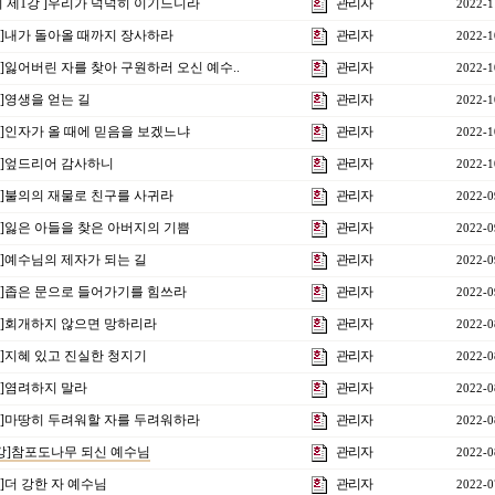
양회 제1강 ]우리가 넉넉히 이기느니라
관리자
2022-1
3강]내가 돌아올 때까지 장사하라
관리자
2022-1
강]잃어버린 자를 찾아 구원하러 오신 예수..
관리자
2022-1
강]영생을 얻는 길
관리자
2022-1
0강]인자가 올 때에 믿음을 보겠느냐
관리자
2022-1
9강]엎드리어 감사하니
관리자
2022-1
8강]불의의 재물로 친구를 사귀라
관리자
2022-0
7강]잃은 아들을 찾은 아버지의 기쁨
관리자
2022-0
강]예수님의 제자가 되는 길
관리자
2022-0
5강]좁은 문으로 들어가기를 힘쓰라
관리자
2022-0
4강]회개하지 않으면 망하리라
관리자
2022-0
강]지혜 있고 진실한 청지기
관리자
2022-0
강]염려하지 말라
관리자
2022-0
1강]마땅히 두려워할 자를 두려워하라
관리자
2022-0
4강]참포도나무 되신 예수님
관리자
2022-0
강]더 강한 자 예수님
관리자
2022-0