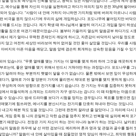
궤를 맡을 정도로 예수님의 신뢰를 받았고, 능력도 있는 사람이었습니다. 그런데 제자 공
, 예수님을 통해 자신의 이상을 실현하려고 하다가 여의치 않자 은전 30냥에 팔아버
급되어 있습니다. “사람이 내 안에 거하지 아니하면 가지처럼 밖에 버려져 마르나니 사
이런 비극을 원치 않으시기에 우리의 삶에 개입하십니다. 포도나무에 붙어있지만 바닥
의 매를 드시는 것입니다. 제가 학생 때 하나님께서 불쌍히 여기시고 개입을 많이 하셨습
생활을 짐으로 여겼기 때문이었습니다. 봄부터 가을까지 열심히 말씀공부 하다가도 시
해서 제가 얼마나 무력한 존재인지 깨닫게 하시고, 자존감이 바닥까지 낮아질 정도로
지 않고 여전히 세상만 바라보며 썩어 없어질 것만 좇아 살았을 것입니다. 우리를 사
아버지의 아픈 마음을 깨닫고, 말씀 앞에 겸손히 회개하는 성숙한 믿음을 가질 수 있
되어 있습니다. “무릇 열매를 맺는 가지는 더 열매를 맺게 하려 하여 그것을 깨끗하게
 부르는데, 좋은 열매를 맺기 위해서 반드시 거쳐야만 하는 과정입니다. 포도나무를 그
가 달려야 하는 부분까지 햇볕이 닿을 수가 없습니다. 물론 밖에서 보면 잎이 무성하
다가, 열매로 가야 할 양분이 가지에 몰리면서 제대로 된 열매를 맺지 못하게 됩니다.
 무성하게 여러 방향으로 잔가지를 내기 쉽습니다. 잔 가지는 우리를 집중하지 못하게
컴에서 떠들석하게 소개되는 드라마가 자꾸 생각나는 겁니다. 이 때 타협하는 마음으로 
어질 수 있습니다. 밤새 드라마를 보다가 시험을 망치는 경우입니다. 목표를 정했으면 집
열매맺기에 힘쓰려면, 에너지를 분산시키는 잔가지를 단호히 쳐내야 한다는 것입니다.
 내고자 해본 적도 있을 것입니다. 그런데 완전히 잘라낸 줄 알았더니 그 자리에 다시
배, 게임 중독 등 나의 은밀하고 악한 습관을 멈추지 못하고 반복할 때 실의에 빠져 포
 했기 때문입니다. 전정은 가지 자신이 하는 것이 아니라 농부가 하는 것입니다. 날카로
님의 말씀은 좌우에 날 선 어떤 검보다도 예리하여 혼과 영과 및 관절과 골수를 찔러
않았습니까? 말씀이 내 안에 살아있을 때 잠들었던 영적 양심이 깨어나고, 죄악된 행동