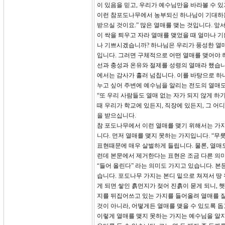
이 있음을 믿고, 우리가 예수님만을 바라볼 수 
이런 참포도나무에서 농부되신 하나님이 기대하는 
받으실 것이요.” 많은 열매를 맺는 것입니다. 앞
이 싹을 틔우고 자라 열매를 맺었을 때 얼마나 기
나 기쁘시겠습니까? 하나님은 우리가 풍성한 열매
입니다. 그러면 구체적으로 어떤 열매를 맺어야 하
선과 충성과 온유와 절제를 성령의 열매라 했습니다
에서는 감사가 흘러 넘칩니다. 이를 바탕으로 하
누고 싶어 주변에 예수님을 알리는 전도의 열매도 
“또 우리 사람들도 열매 없는 자가 되지 않게 하
때 우리가 학교에 있든지, 직장에 있든지, 그 
을 받으십니다.
참 포도나무에서 이런 열매를 맺기 위해서는 가지
니다. 먼저 열매를 맺지 못하는 가지입니다. “무
표현때문에 매우 살벌하게 들립니다. 물론, 열매
런데 본문에서 제거한다는 표현은 조금 다른 의미로
“들어 올린다” 라는 의미도 가지고 있습니다. 본
습니다. 포도나무 가지는 본디 밑으로 쳐져서 땅
게 되면 쌓인 흙먼지가 젖어 진흙이 묻게 되니,
지를 뒤집어쓰고 있는 가지를 들어올려 열매를 
것이 아니라, 어떻게든 열매를 맺을 수 있도록 
이렇게 열매를 맺지 못하는 가지는 예수님을 알지