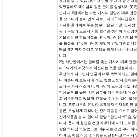
유다를 들 수 있습니다. 그는 열 두 제자 중 돈
있었음에도 예수님과 깊은 관계를 형성하지 못했고
습니다. 6절에서는 이런 가지의 결말에 대해 언
을 모아다가 불어 던져 사르느니라.” 하나님은 
가지를 올려 매어주는 농부의 손길과 같이, 사랑
공에 목말라 오로지 시험 합격만 생각하며 신앙
겨울만 되면 힘들어졌습니다. 하나님은 시험을 통
를 드셨습니다. 하나님의 개입이 없었다면 회개하
매를 맺기까지 때때로 우리를 징계하시는 하나님 
니다.
2절 하반절에서는 열매를 맺는 가지에 대해 언급
라.” 여기서 깨끗하게 하신다는 것을 전정이라고
무성하게 자라면서 덩굴이 너무 빽빽해지고, 열매
니 아름다워 보일지 몰라도, 햇볕도 받지 못하는데
도나무 가지와 같아서, 하나님의 도우심이 없다면
학생을 예를 들면, 시험공부를 해야 하는데 매스
고 공부하자고 했을 때 걷잡을 수 없는 일이 벌
니다. 포도나무의 유일한 목표이자 존재의미인 
물론, 무성하게 자라나는 잔가지들을 스스로 끊어
잔가지들을 볼 때 얼마나 절망스럽습니까? 술, 담
니다. 문제의 원인은 전정의 주체에 대해 오해를
같은 하나님의 말씀으로 이뤄지는 것입니다. 하나
하며 또 마음과 생각과 뜻을 판단한다고 하시지 