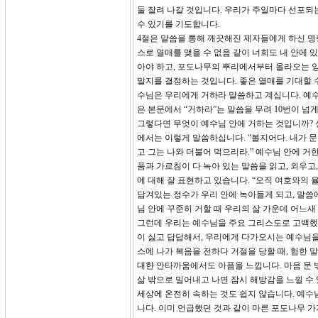
둘 잘려 나갈 것입니다. 우리가 주일마다 선포되
수 있기를 기도합니다.
4절은 말씀을 통해 깨끗해진 제자들에게 하신 명령
스로 열매를 맺을 수 없음 같이 너희도 내 안에 
아야 하고, 포도나무의 뿌리에서부터 올라오는 양
말지를 결정하는 것입니다. 좋은 열매를 기대할 
수님은 우리에게 거하라 말씀하고 계십니다. 예수
은 본문에서 “거하라”는 말씀을 무려 10번이 넘
그렇다면 무엇이 예수님 안에 거하는 것입니까? 신
에서는 이렇게 말씀하십니다. “볼지어다. 내가 문
고 그는 나와 더불어 먹으리라.” 예수님 안에 
품과 가르침이 다 녹아 있는 말씀을 읽고, 외우고
에 대해 잘 표현하고 있습니다. “오직 여호와의
담겨있는 정수가 우리 안에 녹아들게 되고, 말씀
님 안에 꾸준히 거할 때 우리의 삶 가운데 어느새
그런데 우리는 예수님을 주요 그리스도로 고백했음
이 싫고 답답해서, 우리에게 다가오시는 예수님을
스에 나가 복음을 전하다 거절을 당할 때, 험한
대한 안타까움에서도 아픔을 느낍니다. 마음 문 
삶 밖으로 밀어내고 나면 잠시 해방감을 느낄 수
세상에 온전히 속하는 것도 쉽지 않습니다. 예수
니다. 이미 언급했던 것과 같이 마른 포도나무 