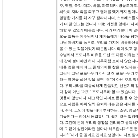
추, 깻잎, 쑥갓, 대파, 바질, 파프리카, 방울
씨앗이 자라 싹을 틔우고 열매를 맺기까지 얼마나
멀쩡한 가지를 왜 자꾸 잘라내냐며, 스트레스를 
가 더 잘 영그는 겁니다. 이런 과정을 옆에서 지
해할 수 있었기 때문입니다. 저와 여러분이 이 말
오늘 말씀은 예수님께서 제자들에게 배신을 당하시
나님 아버지를 농부로, 우리를 가지에 비유하셨
볼 수 있는 작물이었기 때문입니다. 의미 있고 
수님께서 포도나무 비유를 드신 또 다른 이유는 
에 감아 붙어야만 하니 나무처럼 보이지 않습니다
매를 맺을 때에야 그 존재의미를 찾을 수 있다는
그런데 그냥 포도나무가 아니고 참 포도나무라 
라는 표현을 쓰신 것을 보면 “참”이 아닌 것도
다. 우리나라를 떠들석하게 만들었던 신천지와 같은
다 참이 아닌 “거짓” 포도나무라 할 수 있습니다
것들이 많습니다. 대표적인 사례로 돈을 들 수 있습니다. 혹
으로 자립을 이뤄 일찍 은퇴하려는 젊은 세대를 가
나, 주식, 코인에 빚을 내어 투자하는, 소위, 영
기울인다는 점에서 동일합니다. 쉽지 않은 일임에
다. 그런데 돈이 우리의 생활을 편리하고 윤택하
데 그 끝이 심판이라면 얼마나 허무합니까? 돈 뿐
니까? “내가 곧 길이요 진리요 생명이니 나로 