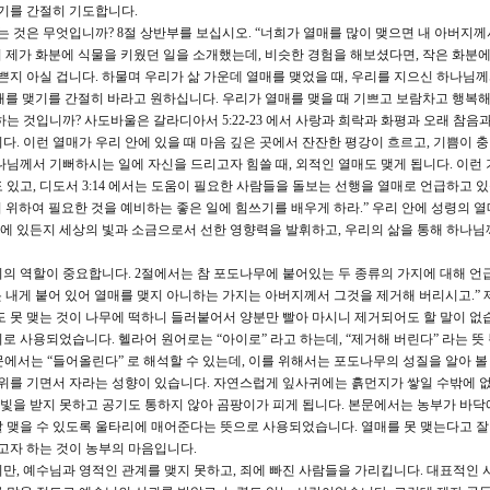
있기를 간절히 기도합니다.
것은 무엇입니까? 8절 상반부를 보십시오. “너희가 열매를 많이 맺으면 내 아버지께
서 제가 화분에 식물을 키웠던 일을 소개했는데, 비슷한 경험을 해보셨다면, 작은 화분에
쁜지 아실 겁니다. 하물며 우리가 삶 가운데 열매를 맺었을 때, 우리를 지으신 하나님
를 맺기를 간절히 바라고 원하십니다. 우리가 열매를 맺을 때 기쁘고 보람차고 행복
는 것입니까? 사도바울은 갈라디아서 5:22-23 에서 사랑과 희락과 화평과 오래 참음
. 이런 열매가 우리 안에 있을 때 마음 깊은 곳에서 잔잔한 평강이 흐르고, 기쁨이 
나님께서 기뻐하시는 일에 자신을 드리고자 힘쓸 때, 외적인 열매도 맺게 됩니다. 이런 
있고, 디도서 3:14 에서는 도움이 필요한 사람들을 돌보는 선행을 열매로 언급하고 
기 위하여 필요한 것을 예비하는 좋은 일에 힘쓰기를 배우게 하라.” 우리 안에 성령의 
어디에 있든지 세상의 빛과 소금으로서 선한 영향력을 발휘하고, 우리의 삶을 통해 하나님
의 역할이 중요합니다. 2절에서는 참 포도나무에 붙어있는 두 종류의 가지에 대해 언
릇 내게 붙어 있어 열매를 맺지 아니하는 가지는 아버지께서 그것을 제거해 버리시고.”
도 못 맺는 것이 나무에 떡하니 들러붙어서 양분만 빨아 마시니 제거되어도 할 말이 없습
 사용되었습니다. 헬라어 원어로는 “아이로” 라고 하는데, “제거해 버린다” 라는 뜻
문에서는 “들어올린다” 로 해석할 수 있는데, 이를 위해서는 포도나무의 성질을 알아 볼
 위를 기면서 자라는 성향이 있습니다. 자연스럽게 잎사귀에는 흙먼지가 쌓일 수밖에 없
 햇빛을 받지 못하고 공기도 통하지 않아 곰팡이가 피게 됩니다. 본문에서는 농부가 바닥
잘 맺을 수 있도록 울타리에 매어준다는 뜻으로 사용되었습니다. 열매를 못 맺는다고 
돕고자 하는 것이 농부의 마음입니다.
만, 예수님과 영적인 관계를 맺지 못하고, 죄에 빠진 사람들을 가리킵니다. 대표적인 