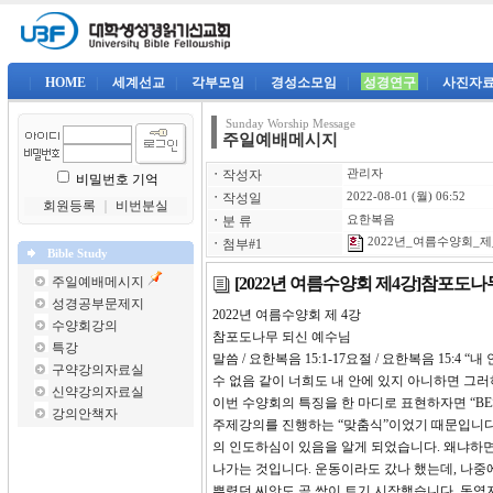
|
HOME
|
세계선교
|
각부모임
|
경성소모임
|
성경연구
|
사진자
Sunday Worship Message
주일예배메시지
ㆍ
작성자
관리자
비밀번호 기억
ㆍ
작성일
2022-08-01 (월) 06:52
회원등록
｜
비번분실
ㆍ
분 류
요한복음
2022년_여름수양회_제_
ㆍ
첨부#1
Bible Study
[2022년 여름수양회 제4강]참포도
주일예배메시지
성경공부문제지
2022년 여름수양회 제 
수양회강의
참포도나무 되신 예수님
특강
말씀 / 요한복음 15:1-17요절 / 요한복음 15
구약강의자료실
수 없음 같이 너희도 내 안에 있지 아니하면 그러
신약강의자료실
이번 수양회의 특징을 한 마디로 표현하자면 “B
강의안책자
주제강의를 진행하는 “맞춤식”이었기 때문입니다.
의 인도하심이 있음을 알게 되었습니다. 왜냐하면
나가는 것입니다. 운동이라도 갔나 했는데, 나중
뿌렸던 씨앗도 곧 싹이 트기 시작했습니다. 동역자