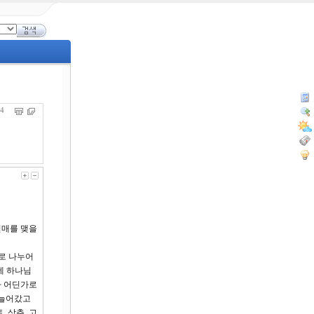
624
 열매를 맺을
으로 나누어
데 하나님
다 어딘가로
 늘어갔고
 상추, 고