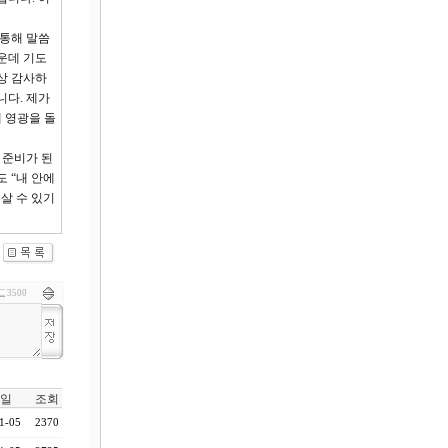
 통해 말씀
운데 기도
상 감사하
니다. 제가
 영광을 돌
 준비가 된
 “내 안에
살 수 있기
3500
일
조회
1-05
2370