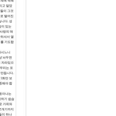
동체에 속해
리고 말았
람들이 그것
으로 떨어진
니다. 성
험이 있는
 사랑의 매
랑하셔서 열
기를 기도합
 하시느니
냥 놔두면
게 자라있으
 우리는 포
 만듭니다.
1화만 보
중해야 합
 돋아나는
기하기 쉽습
운 가위와
 쪼개기까지
들이 하나