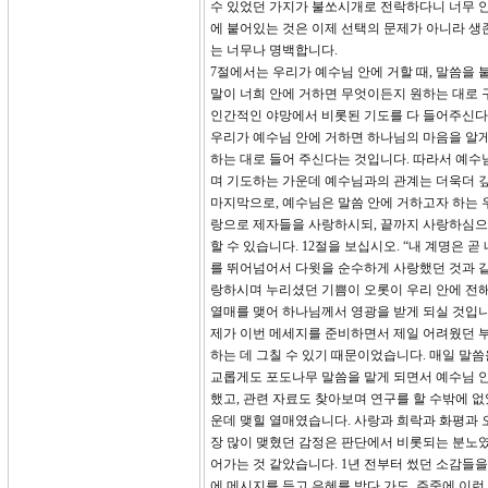
수 있었던 가지가 불쏘시개로 전락하다니 너무 안
에 붙어있는 것은 이제 선택의 문제가 아니라 생
는 너무나 명백합니다.
7절에서는 우리가 예수님 안에 거할 때, 말씀을 
말이 너희 안에 거하면 무엇이든지 원하는 대로 구
인간적인 야망에서 비롯된 기도를 다 들어주신다는
우리가 예수님 안에 거하면 하나님의 마음을 알게
하는 대로 들어 주신다는 것입니다. 따라서 예수
며 기도하는 가운데 예수님과의 관계는 더욱더 깊
마지막으로, 예수님은 말씀 안에 거하고자 하는 
랑으로 제자들을 사랑하시되, 끝까지 사랑하심으로
할 수 있습니다. 12절을 보십시오. “내 계명은
를 뛰어넘어서 다윗을 순수하게 사랑했던 것과 같
랑하시며 누리셨던 기쁨이 오롯이 우리 안에 전해
열매를 맺어 하나님께서 영광을 받게 되실 것입니
제가 이번 메세지를 준비하면서 제일 어려웠던 
하는 데 그칠 수 있기 때문이었습니다. 매일 말
교롭게도 포도나무 말씀을 맡게 되면서 예수님 안
했고, 관련 자료도 찾아보며 연구를 할 수밖에 없
운데 맺힐 열매였습니다. 사랑과 희락과 화평과 오
장 많이 맺혔던 감정은 판단에서 비롯되는 분노였
어가는 것 같았습니다. 1년 전부터 썼던 소감들
에 메시지를 듣고 은혜를 받다 가도, 주중에 이런