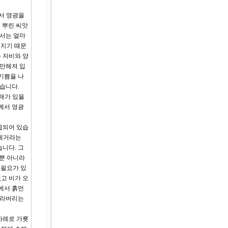
서 영광을
 뿌린 씨앗
께서는 얼마
해지기 때문
과 자비와 양
충만해져 입
기쁨을 나
있습니다.
열매가 있을
께서 영광
급되어 있습
 제거라는
니다. 그
 뿐 아니라
 필요가 있
고 비가 오
에서 흙먼
잘라버리는
사례로 가룟