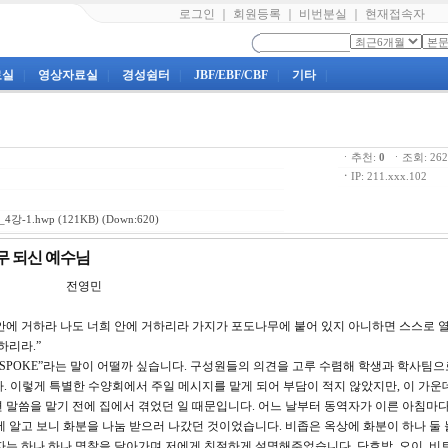
로그인
｜
회원등록
｜
비번분실
｜
현재접속자
료실
|
영상자료실
|
경성쉼터
|
JBF/EBF/CBF
|
기타
|
ㆍ추천:
0
ㆍ조회: 2
ㆍ
IP: 211.xxx.102
4강-1.hwp
(121KB) (Down:620)
나무 되신 예수님
4강 전영민
:4 “내 안에 거하라 나도 너희 안에 거하리라 가지가 포도나무에 붙어 있지 아니하면 스스로
하리라.”
ESPOKE”라는 말이 어떨까 싶습니다. 구성원들의 의견을 고루 수렴해 학생과 학사팀
 이렇게 특별한 수양회에서 주일 메시지를 맡게 되어 부담이 적지 않았지만, 이 가운
 말씀을 맡기 전에 집에서 겪었던 일 때문입니다. 어느 날부터 동역자가 이른 아침마
에 알고 보니 화분을 나눔 받으러 나갔던 것이었습니다. 비좁은 옥상에 화분이 하나 둘
는 하나 하나 명찰을 달아가며 저에게 친절하게 설명해주었습니다. 단호박, 오이, 비트,