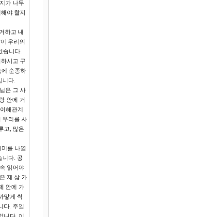
가지가 나무
택해야 할지
 거하고 내
같이 우리의
있습니다.
뻐하시고 구
씀에 순종하
입니다.
님은 그 사
랑 안에 거
의 이해관계
 우리를 사
루고, 많은
의미를 나열
니다. 공
계속 읽어야
은 제 삶 가
제 안에 가
까맣게 썩
니다. 주일
입니다. 이