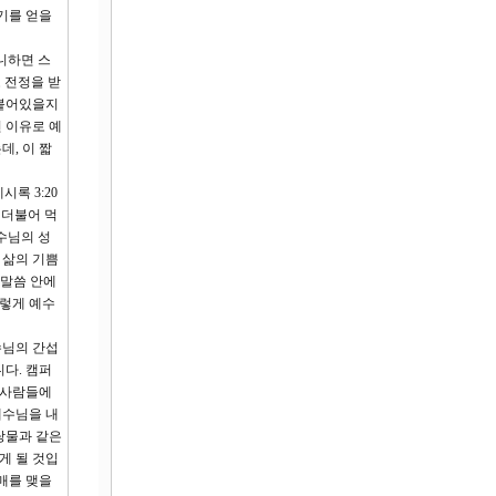
기를 얻을
니하면 스
 전정을 받
 붙어있을지
 이유로 예
, 이 짧
록 3:20
 더불어 먹
수님의 성
 삶의 기쁨
 말씀 안에
이렇게 예수
수님의 간섭
다. 캠퍼
 사람들에
예수님을 내
탕물과 같은
게 될 것입
매를 맺을