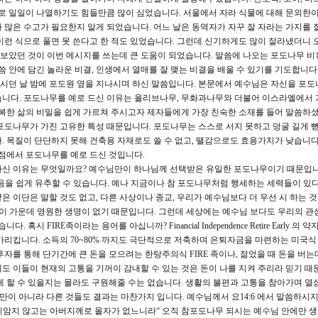
토마토로 일일이 나열하기도 힘들만큼 많이 심었습니다. 서울에서 자라 식물에 대해 문외한
 많은 수고가 필요한지 알게 되었습니다. 어느 날은 동역자가 자꾸 잘 자라는 가지를 
이런 식으로 풀면 못 쓴다고 한 적도 있었습니다. 그런데 신기하게도 많이 잘라냈더니 
켜보았던 것이 이번 메시지를 쓰는데 큰 도움이 되었습니다. 말씀에 나오는 포도나무 비
씀 안에 담긴 놀라운 비결, 인생에서 열매를 잘 맺는 비결을 배울 수 있기를 기도합니다
던 날 밤에 포도원 옆을 지나시며 하신 말씀입니다. 본문에서 예수님은 자신을 포도
습니다. 포도나무를 예로 드신 이유는 올리브나무, 무화과나무와 더불어 이스라엘에서 
행복한 삶의 비밀을 쉽게 가르쳐 주시고자 제자들에게 가장 친숙한 소재를 들어 말씀하셨
포도나무가 가진 고유한 특성 때문입니다. 포도나무는 스스로 서지 못하고 덩굴 길게 뻗
. 목질이 단단하지 못해 건축용 자재로도 쓸 수 없고, 땔감으로도 효용가치가 낮습니다.
 점에서 포도나무를 예로 드신 것입니다.
하신 이유는 무엇일까요? 예수님만이 하나님께 선택받은 유일한 포도나무이기 때문입니다
 있음을 쉽게 유추할 수 있습니다. 예나 지금이나 참 포도나무처럼 행세하는 세력들이 있
 이단은 말할 것도 없고, 다른 사상이나 종교, 우리가 예수님보다 더 우선 시 하는 
. 이 가운데 영원한 생명이 없기 때문입니다. 그런데 세상에는 예수님 보다도 우리의 관
시 FIRE족이라는 용어를 아십니까? Financial Independence Retire Early 의 
리킵니다. 소득의 70~80% 까지도 극단적으로 저축하며 은퇴자금을 마련하는 미국식 F
끌투자를 통해 단기간에 큰 돈을 모으려는 한탕주의식 FIRE 족이나, 젊었을 때 돈을 버
도 이들이 현재의 고통을 기꺼이 감내할 수 있는 것은 돈이 나를 지켜 주리라 믿기 때
게 할 수 있을지는 몰라도 구원해줄 수는 없습니다. 생활의 불편과 고통을 참아가며 열
만이 아니라 다른 것들도 결과는 마찬가지 입니다. 예수님께서 요14:6 에서 말씀하시
말미암지 않고는 아버지께로 올자가 없느니라“ 오직 참포도나무 되시는 예수님 안에만 