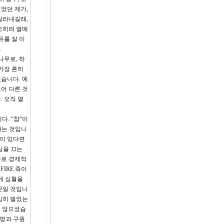
이었던 제가,
잘라내길래,
오히려 열매
유를 잘 이
.
나무로, 하
가장 흔히
습니다. 예
어 다른 것
 오직 열
. “참“이
다는 것입니
것이 있다면
심을 끄는
약자로 경제적
IRE 족이
는데 심혈을
문일 것입니
심히 벌었는
지 않으셨습
생명과 구원