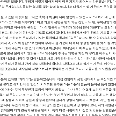
타까운 일입니다. 우리가 이렇게 떨어져 바짝 마른 가지가 되어서는 안되겠습니다. 
존의 문제입니다. 풍성한 열매를 맺는 삶과 불쏘시개로 태워지는 삶 가운데서 무엇을 
붙들고 있을 때 찾아올 크나큰 축복과 특권에 대해 말씀하고 있습니다. “너희가 내 안에
하라 그리하면 이루리라.” 바로 기도의 응답을 받게 되는 것입니다. 단, 구복신앙과 
 의미로 이해하면 곤란합니다. 이 말씀에는 “우리가 예수님 안에 거한다”는 조건이 
 되고, 하나님이 원하시는 기도를 드리게 됩니다. 하나님께서 이런 우리의 기도를 기
님 안에 거하려는 우리에게 기도는 특권임과 동시에 “의무” 라고도 할 수 있습니다. 말
어지고, 기도의 응답으로 인하여 우리의 삶 가운데 더욱 더 풍성한 열매를 맺게 될 것
우리에게 주님의 사랑 안에 거하라고 하십니다. 하나님께서 예수님을 사랑하셨고, 예수
써 본을 보이시지 않았습니까? 예수님이 주시는 계명을 지킬 때 우리도 예수님의 사
 곧 내가 너희를 사랑한 것 같이 너희도 서로 사랑하라 하는 이것이니라.” 요나단이 세상
이 우리가 동역자 간에 서로 사랑해야 합니다. 사랑으로 서로 섬기는 가운데, 예수님이
질 것입니다. 예수님의 사랑으로 서로 동역하는 가운데 우리가 아름다운 포도원을 이
다.
부분이 있다면 “거하라”는 말씀이었습니다. 직접 경험하지 못한 상태에서는 추상적인 
씀을 본다고 하지만 바쁜 일상이 시작되면 분주한 마음 가운데 말씀이 들어올 틈이 없었습
에 거하는 것이 무엇인지 조금씩 깨닫게 되었습니다. 내용이 어렵게 느껴져 본문을 
었기 때문입니다. 예수님 안에 거한다는 것이 무엇인지 알게 되니, 그 다음에 드는 생각
래 참음과 자비와 양선과 충성과 온유와 절제가 성령의 열매라고 했는데, 지난 한 해 
습니다. 무언가 제 생각 대로 되지 않으면 쉽게 판단하고 정죄하다 보니, 저의 내면은 
을 읽어보며 제가 갈등의 원인을 밖에서, 특히 다른 사람에게서 찾고 있었음을 발견했습
 문제에 자주 봉착했다는 것은, 제가 주님 안에 지속적으로 있지 않았음을 보여주는 것