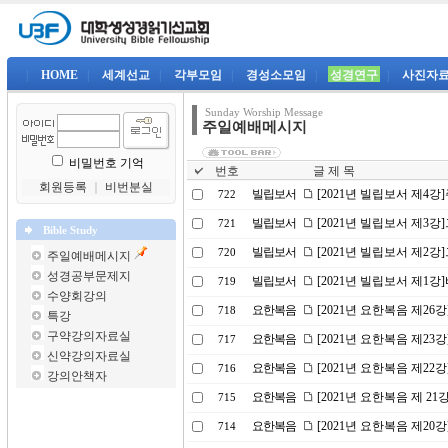
|
HOME
|
세계선교
|
각부모임
|
경성소모임
|
성경연구
|
사진자
Sunday Worship Message
주일예배메시지
비밀번호 기억
번호
글 제 목
회원등록
｜
비번분실
빌립보서
[2021년 빌립보서 제4
722
빌립보서
[2021년 빌립보서 제3
721
Bible Study
빌립보서
[2021년 빌립보서 제2
720
주일예배메시지
성경공부문제지
빌립보서
[2021년 빌립보서 제1
719
수양회강의
요한복음
[2021년 요한복음 제26
718
특강
구약강의자료실
요한복음
[2021년 요한복음 제2
717
신약강의자료실
요한복음
[2021년 요한복음 제2
716
강의안책자
요한복음
[2021년 요한복음 제 2
715
요한복음
[2021년 요한복음 제20
714