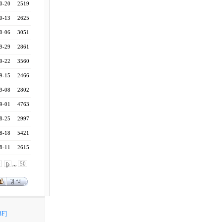
0-20
2519
0-13
2625
0-06
3051
9-29
2861
9-22
3560
9-15
2466
9-08
2802
9-01
4763
8-25
2997
8-18
5421
8-11
2615
0
,,,
50
F]