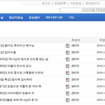
로그인
｜
회원등록
｜
비번분실
｜
현재접속자
료실
|
영상자료실
|
경성쉼터
|
JBF/EBF/CBF
|
기타
|
작성자
작성
제2강] 왕이요 목자이신 예수님
관리자
2019-1
제1강] 임마누엘
관리자
2019-1
 제10강] 하나님의 영으로 인도함 받는 삶
관리자
2019-1
 제9강] 바울의 탄식과 감사
관리자
2019-1
 제8강] 의의 종으로 거룩함에 이르라
관리자
2019-1
감사절 특강] 범사에 감사하라
관리자
2019-1
 제7강] 믿음으로 의롭게 된 자의 복
관리자
2019-1
 제6강] 아브라함의 믿음의 의
관리자
2019-1
 제5강]율법 외에 하나님의 한 의
관리자
2019-1