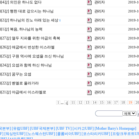
 제4강] 의인은 하나도 없다
관리자
2019-1
 제3강] 행한 대로 갚으시는 하나님
관리자
2019-1
 제2강] 하나님의 진노 아래 있는 세상
관리자
2019-1
1
 제1강] 복음, 하나님의 능력
관리자
2019-0
 제27강] 열두 지파를 위한 야곱의 축복
관리자
2019-0
 제26강] 애굽에서 번성한 이스라엘
관리자
2019-0
 제25강] 구원 역사에 요셉을 쓰신 하나님
관리자
2019-0
 제24강] 요셉과 함께 하신 하나님
관리자
2019-0
 제23강] 꿈꾸는 요셉
관리자
2019-0
 제22강] 벧엘로 올라가라
관리자
2019-0
 제21강] 야곱에서 이스라엘로
관리자
2019-0
1
,,,
11
12
13
14
15
16
17
18
19
2
국본부]
[유럽UBF]
[UBF국제본부]
[UBF TV]
[시카고UBF]
[Mother Barry's Homepage]
F]
[워싱턴UBF]
[노스웨스턴UBF]
[콜롬비아UBF]
[코스타리카UBF]
[프랑크푸르트UB