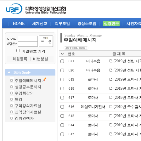
|
HOME
|
세계선교
|
각부모임
|
경성소모임
|
성경연구
|
사진자
Sunday Worship Message
주일예배메시지
비밀번호 기억
번호
글 제 목
회원등록
｜
비번분실
마태복음
[2019년 성탄 
621
마태복음
[2019년 성탄 
620
Bible Study
로마서
[2019년 로마서
619
주일예배메시지
성경공부문제지
로마서
[2019년 로마서
618
수양회강의
로마서
[2019년 로마서
617
특강
구약강의자료실
데살로니가전서
[2019년 추수
616
신약강의자료실
로마서
[2019년 로마서
615
강의안책자
로마서
[2019년 로마서
614
로마서
[2019년 로마서
613