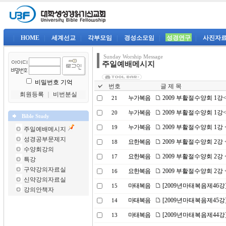
|
HOME
|
세계선교
|
각부모임
|
경성소모임
|
성경연구
|
사진자
Sunday Worship Message
주일예배메시지
비밀번호 기억
번호
글 제 목
회원등록
｜
비번분실
누가복음
2009 부활절수양회 1
21
누가복음
2009 부활절수양회 1
20
Bible Study
누가복음
2009 부활절수양회 1강
19
주일예배메시지
성경공부문제지
요한복음
2009 부활절수양회 2
18
수양회강의
요한복음
2009 부활절수양회 2
17
특강
구약강의자료실
요한복음
2009 부활절수양회 2
16
신약강의자료실
마태복음
[2009년마태복음제46강
15
강의안책자
마태복음
[2009년마태복음제45강
14
마태복음
[2009년마태복음제44강
13