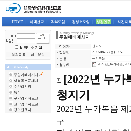
|
HOME
|
세계선교
|
각부모임
|
경성소모임
|
성경연구
|
사진자
Sunday Worship Message
주일예배메시지
ㆍ
작성자
관리자
비밀번호 기억
ㆍ
작성일
2022-08-22 (월) 07:52
회원등록
｜
비번분실
ㆍ
분 류
누가복음
2022년_누가복음_제23강
ㆍ
첨부#1
Bible Study
주일예배메시지
[2022년 누
성경공부문제지
수양회강의
청지기
특강
구약강의자료실
신약강의자료실
2022년 
강의안책자
구