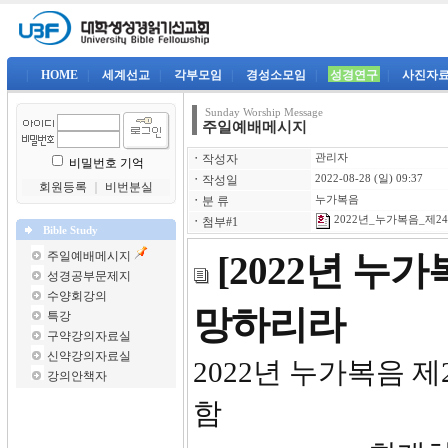
|
HOME
|
세계선교
|
각부모임
|
경성소모임
|
성경연구
|
사진자
Sunday Worship Message
주일예배메시지
ㆍ
작성자
관리자
비밀번호 기억
ㆍ
작성일
2022-08-28 (일) 09:37
회원등록
｜
비번분실
ㆍ
분 류
누가복음
2022년_누가복음_제24강
ㆍ
첨부#1
Bible Study
주일예배메시지
[2022년 누
성경공부문제지
수양회강의
망하리라
특강
구약강의자료실
신약강의자료실
2022년 
강의안책자
함