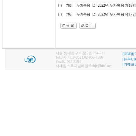
누가복음
[2022년 누가복음 제1
763
누가복음
[2022년 누가복음 제1
762
서울 동대문구 이문2동 264-231
[UBF한
Tel:070-7119-3521,02-968-4586
[뉴욕UB
Fax:02-965-8594
[키에프U
서제임스목자님메일:Suhjt@hitel.net