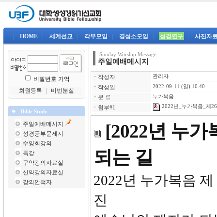
|
HOME
|
세계선교
|
각부모임
|
경성소모임
|
성경연구
|
사진자
Sunday Worship Message
주일예배메시지
ㆍ
작성자
관리자
비밀번호 기억
ㆍ
작성일
2022-09-11 (일) 10:40
회원등록
｜
비번분실
ㆍ
분 류
누가복음
2022년_누가복음_제26강
ㆍ
첨부#1
Bible Study
주일예배메시지
[2022년 누
성경공부문제지
수양회강의
되는 길
특강
구약강의자료실
신약강의자료실
2022년 
강의안책자
진