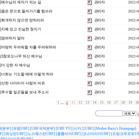
강]예수님의 제자가 되는 길
관리자
2022-0
5강]좁은 문으로 들어가기를 힘쓰라
관리자
2022-0
4강]회개하지 않으면 망하리라
관리자
2022-0
강]지혜 있고 진실한 청지기
관리자
2022-0
강]염려하지 말라
관리자
2022-0
1강]마땅히 두려워할 자를 두려워하라
관리자
2022-0
4강]참포도나무 되신 예수님
관리자
2022-0
강]더 강한 자 예수님
관리자
2022-0
9강]너희는 기도할 때에 이렇게 하라
관리자
2022-0
8강]선한 사마리아 사람의 비유
관리자
2022-0
7강]추수할 일꾼들을 보내 주소서
관리자
2022-0
1
,,,
11
12
13
14
15
16
17
18
19
2
국본부]
[유럽UBF]
[UBF국제본부]
[UBF TV]
[시카고UBF]
[Mother Barry's Homepage]
F]
[워싱턴UBF]
[노스웨스턴UBF]
[콜롬비아UBF]
[코스타리카UBF]
[프랑크푸르트UB