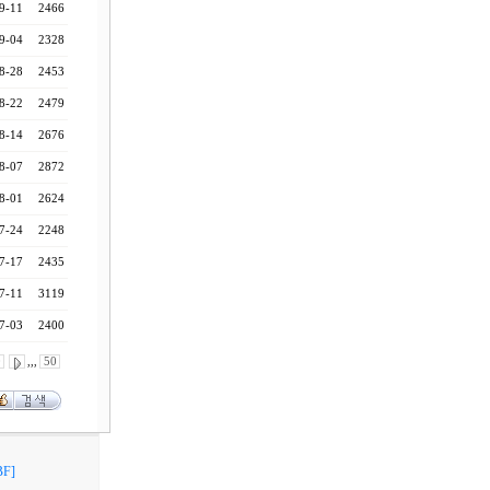
9-11
2466
9-04
2328
8-28
2453
8-22
2479
8-14
2676
8-07
2872
8-01
2624
7-24
2248
7-17
2435
7-11
3119
7-03
2400
0
,,,
50
F]