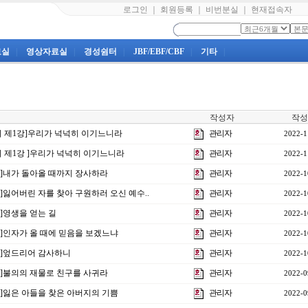
로그인
｜
회원등록
｜
비번분실
｜
현재접속자
료실
|
영상자료실
|
경성쉼터
|
JBF/EBF/CBF
|
기타
|
작성자
작성
양회 제1강]우리가 넉넉히 이기느니라
관리자
2022-1
양회 제1강 ]우리가 넉넉히 이기느니라
관리자
2022-1
3강]내가 돌아올 때까지 장사하라
관리자
2022-1
강]잃어버린 자를 찾아 구원하러 오신 예수..
관리자
2022-1
강]영생을 얻는 길
관리자
2022-1
0강]인자가 올 때에 믿음을 보겠느냐
관리자
2022-1
9강]엎드리어 감사하니
관리자
2022-1
8강]불의의 재물로 친구를 사귀라
관리자
2022-0
7강]잃은 아들을 찾은 아버지의 기쁨
관리자
2022-0