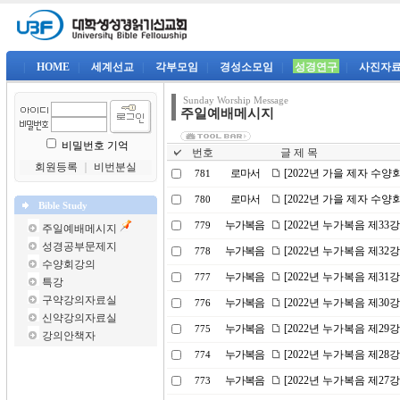
|
HOME
|
세계선교
|
각부모임
|
경성소모임
|
성경연구
|
사진자
Sunday Worship Message
주일예배메시지
비밀번호 기억
번호
글 제 목
회원등록
｜
비번분실
로마서
[2022년 가을 제자 수
781
로마서
[2022년 가을 제자 수
780
Bible Study
누가복음
[2022년 누가복음 제3
779
주일예배메시지
성경공부문제지
누가복음
[2022년 누가복음 제32
778
수양회강의
누가복음
[2022년 누가복음 제31
777
특강
구약강의자료실
누가복음
[2022년 누가복음 제3
776
신약강의자료실
누가복음
[2022년 누가복음 제2
775
강의안책자
누가복음
[2022년 누가복음 제2
774
누가복음
[2022년 누가복음 제2
773