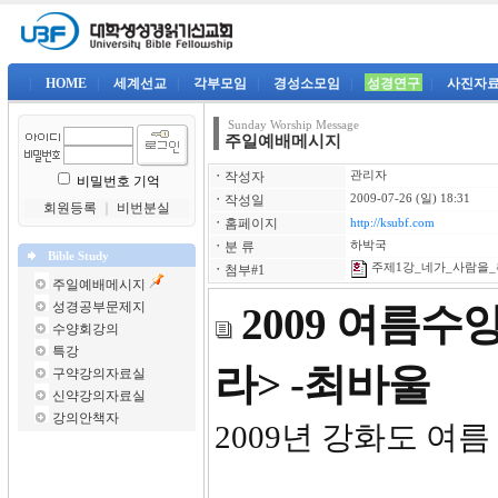
|
HOME
|
세계선교
|
각부모임
|
경성소모임
|
성경연구
|
사진자
Sunday Worship Message
주일예배메시지
ㆍ
작성자
관리자
비밀번호 기억
ㆍ
작성일
2009-07-26 (일) 18:31
회원등록
｜
비번분실
ㆍ
홈페이지
http://ksubf.com
ㆍ
분 류
하박국
Bible Study
주제1강_네가_사람을_취
ㆍ
첨부#1
주일예배메시지
성경공부문제지
2009 여름수
수양회강의
특강
라> -최바울
구약강의자료실
신약강의자료실
강의안책자
2009년 강화도