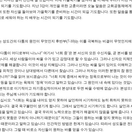
만 지나면 날이 선선해 질 것입니다. 이제 가을학기를 섬겨야 할 이 때에 우리가 어떤 
 되기를 기도합니다. 지난 3강이 개인을 위한 교훈이라면 오늘 말씀은 교회공동체에게
며 또한 자신을 돌아보며 가을학기를 준비하는 시간이 되길 기도합니다. 또한 말씀을 
로 세워야 하는 지 배우는 시간이 되기를 기도합니다.
)는 성도간의 다툼의 원인이 무엇인지 후반부(7-10)는 이를 극복하는 비결이 무엇인지에
 다툼이 어디로부터 나느냐” 여기서 ‘너희 중’은 본 서신의 모든 수신자들, 곧 본서를 
니다. 세상 사람들이야 싸울 수가 있고 감정대로 할 수 있습니다. 그러나 신자요 지체
제를 해결합니다. 이것이 세상 지혜입니다. 그러나 신자는 싸울 일이 있어도 이해하
을 외적인 것이나 상대방에서 다른데서 찾습니다. 그러나 저자는 이러한 분쟁의 참 원
니까? 1b을 읽어 보시겠습니다. “너희 지체 중에서 싸우는 정욕으로부터 나는 것이 아
갈등을 일으키는 육체의 ‘정욕’이라고 말하고 있습니다. 그 원인이 내 속에 있다는 것입
인간은 근본적으로 이기적이고 자기중심적이어서 본성대로 두면 싸울 수밖에 없습니다. 본성
리는 주님께 나아가 기도해야 합니다.
 보십시오. “너희는 욕심을 내어도 얻지 못하여 살인하며 시기하여도 능히 취하지 못하
습니다. 결국 욕구불만이 생기게 됩니다. 그래서 살인하고 시기하기도 합니다. 살인과 
음을 말하고 있습니다. 결국 우리의 노력으로는 문제가 해결되지 않음을 말해 줍니다. 
가 얻지 못함은 구하지 아니하기 때문이요” 저자는 그들이 원하는 바를 얻지 못하는 이유
 때문이라고 말하고 있습니다. 인간적인 방법은 한계가 있습니다. 따라서 성도들은 전
 합니다. 그럴 때 비로소 자신들이 원하는 바를 얻을 수가 있습니다.