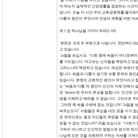
끝 더위가 기승을 부리고 있습니다. 그러나 조금
야 하는지 실제적인 신앙생활을 점검하는 시간이
입니다. 오늘 이 시간 우리 교회공동체를 돌아보
다툼의 원인이 무엇이며 인생의 계획을 어떤 자세
제 1 장 하나님을 가까이 하라(1-10)
본문은 크게 두 부분으로 나뉩니다. 전반부(1-6
고 있습니다.
1a절을 보십시오. “너희 중에 싸움이 어디로부터
를 가리킵니다. 야고보는 신자들을 책망하고 있습
그러느냐며 책망하고 있습니다. 세상은 싸워서 문
합니다. 싸움과 다툼이 생기면 보통 문제의 원인
있습니다. 분쟁의 근본적인 원인이 무엇이라고 합
는 ‘싸움과 다툼’의 원인이 인간의 지체 안에서 
은 ‘desires'로 우리의 본성을 말합니다. 
방을 이해하고 배려할 수 없습니다. 그러므로 우
그러면 왜 싸울 수밖에 없는 것입니까? 2a절을
싸우는도다” 사람들은 욕심을 내도 얻을 수가 없
은 죄악으로는 결코 자신들의 욕망을 채울 수 없
얻을 수 없는 것입니까? 2b을 보십시오. “너희
구하지 아니하고 인간적인 방법으로 얻으려 하기
나님께 모든 것을 의뢰하며 구하는 자세를 가져야