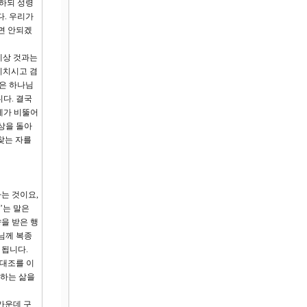
하되 성령
다. 우리가
면 안되겠
세상 것과는
리치시고 겸
람은 하나님
다. 결국
세가 비뚤어
상을 돌아
찾는 자를
는 것이요,
’는 말은
을 받은 행
님께 복종
 됩니다.
 대조를 이
벗하는 삶을
가운데 구