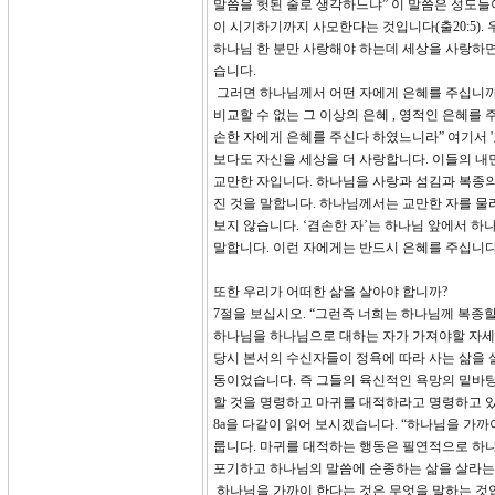
말씀을 헛된 줄로 생각하느냐” 이 말씀은 성도
이 시기하기까지 사모한다는 것입니다(출20:5)
하나님 한 분만 사랑해야 하는데 세상을 사랑하
습니다.
그러면 하나님께서 어떤 자에게 은혜를 주십니까?
비교할 수 없는 그 이상의 은혜 , 영적인 은혜를
손한 자에게 은혜를 주신다 하였느니라” 여기서 
보다도 자신을 세상을 더 사랑합니다. 이들의 내
교만한 자입니다. 하나님을 사랑과 섬김과 복종의
진 것을 말합니다. 하나님께서는 교만한 자를 
보지 않습니다. ‘겸손한 자’는 하나님 앞에서 
말합니다. 이런 자에게는 반드시 은혜를 주십니다
또한 우리가 어떠한 삶을 살아야 합니까?
7절을 보십시오. “그런즉 너희는 하나님께 복종
하나님을 하나님으로 대하는 자가 가져야할 자세를
당시 본서의 수신자들이 정욕에 따라 사는 삶을 
동이었습니다. 즉 그들의 육신적인 욕망의 밑바
할 것을 명령하고 마귀를 대적하라고 명령하고 있
8a을 다같이 읽어 보시겠습니다. “하나님을 가
룹니다. 마귀를 대적하는 행동은 필연적으로 하나
포기하고 하나님의 말씀에 순종하는 삶을 살라는
하나님을 가까이 한다는 것은 무엇을 말하는 것입