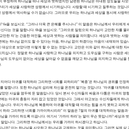
들이 부정하여 하나님을 떠나 세상과 벗하였지만 남편된 하나님은 아내된 성도들을 사모
. 우리가 세상을 사랑하면 성령께서 시기하십니다. 사랑할 때 시기하고 질투하는 것입니
면 성령께서 역사하실 수가 없습니다. 그러므로 우리는 하나님과 세상을 동시에 사랑하
 6a을 보십시오. “그러나 더욱 큰 은혜를 주시나니” 이 말씀은 하나님께서 우리에게 
 주신다는 것을 말합니다. 6b을 보십시오. “그러므로 일렀으되 하나님이 교만한 자를 물
'교만한 자‘는 간음한 여인들, 세상과 벗하는 사람들을 의미합니다. 세상과 벗하는 사
면에는 하나님 없이도 할 수 있다는 마음, 하나님 없이 하겠다는 마음이 내재되어 있습니
 대상으로 보았다면 이렇게 할 수 없는 것입니다. 교만은 이와 같이 하나님께 대한 자
물리치십니다. 정말로 하나님을 사랑하고 하나님을 의지하고 도우심을 구하는 사람은 세
하나님의 도우심이 없이는 세상을 살아갈 수 없음을 깨닫고 하나님을 의지하고 하나님을 
.
할지어다 마귀를 대적하라 그리하면 너희를 피하리라” ‘복종’은 하나님의 권위를 인정하
 말합니다. 또한 하나님의 섭리에 자신을 온전히 맡기는 것입니다. ‘마귀를 대적하라
살았던 사실을 염두에 둔 말씀입니다. 당시 본서 수신자들의 싸움과 다툼은 마귀의 영향
탕에는 마귀의 충동이 자리 잡고 있었던 것입니다. 그래서 야고보는 수신자들에게 하나
습니다. 우리가 하나님께 복종하며 마귀를 대적할 때 마귀는 힘을 쓰지 못하고 피하게
까이 하라 그리하면 너희를 가까이하시리라” 이 말씀은 7절의 마귀를 대적하라는 말씀과
님을 가까이 하도록 이끕니다. 여기서 ‘가까이 하라’는 말이 무슨 뜻입니까? 세상과 
 말입니다. 그리하면 하나님께서는 우리를 가까이 하시겠다고 하십니다.
니까? 이는 하나님을 사모하고 하나님과 교제하는 것을 의미합니다. 그러면 실제 삶 