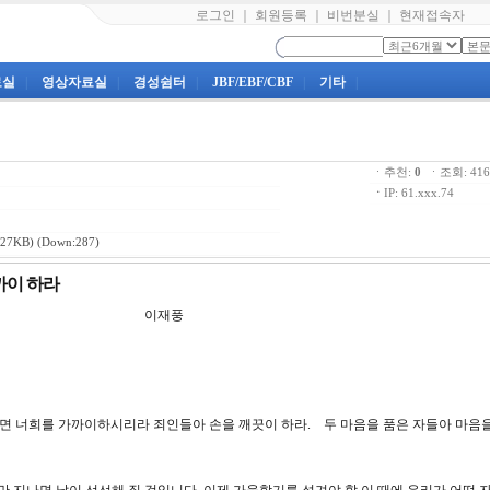
로그인
｜
회원등록
｜
비번분실
｜
현재접속자
료실
|
영상자료실
|
경성쉼터
|
JBF/EBF/CBF
|
기타
|
ㆍ추천:
0
ㆍ조회: 4
ㆍ
IP: 61.xxx.74
27KB) (Down:287)
까이 하라
고보서 제 4 강 이재풍
리하면 너희를 가까이하시리라 죄인들아 손을 깨끗이 하라. 두 마음을 품은 자들아 마음