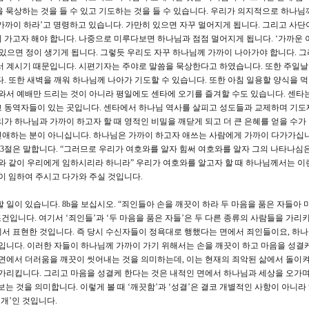
 묵상하는 것을 들 수 있고 기도하는 것을 들 수 있습니다. 우리가 의지적으로 하나님
가까이 하라’고 명령하고 있습니다. 가만히 있으면 자꾸 멀어지게 됩니다. 그리고 사단
 가고자 해야 합니다. 나중으로 미루다보면 하나님과 점점 멀어지게 됩니다. ‘가까운 
 있으면 정이 생기게 됩니다. 그렇듯 우리도 자꾸 하나님께 가까이 나아가야 합니다. 
서 계시기 때문입니다. 시편기자는 주야로 말씀을 묵상한다고 하였습니다. 또한 주일
. 또한 새벽을 깨워 하나님께 나아가 기도할 수 있습니다. 또한 아침 일용할 양식을 
 와서 예배만 드리는 것이 아니라 평일에도 센타에 오기를 즐겨할 수도 있습니다. 센타
고 동역자들이 있는 곳입니다. 센타에서 하나님 역사를 살피고 성도들과 교제하며 기도
가 하나님과 가까이 하고자 할 때 영적인 비밀을 깨닫게 되고 더 큰 은혜를 얻을 수가
편애하는 분이 아니십니다. 하나님은 가까이 하고자 애쓰는 사람에게 가까이 다가가십니
장3절은 말합니다. “그러므로 우리가 여호와를 알자 힘써 여호와를 알자 그의 나타나심은
비와 같이 우리에게 임하시리라 하니라” 우리가 여호와를 알고자 할 때 하나님께서는 이
이 임하여 주시고 다가와 주실 것입니다.
일이 있습니다. 8b을 보십시오. “죄인들아 손을 깨끗이 하라 두 마음을 품은 자들아 
조건입니다. 여기서 ‘죄인들’과 ‘두 마음을 품은 자들’은 두 다른 종류의 사람들을 가리
서 표현한 것입니다. 즉 당시 수신자들이 정욕대로 행했다는 면에서 죄인들이요, 하
것입니다. 이러한 자들이 하나님께 가까이 가기 위해서는 손을 깨끗이 하고 마음을 성결케
 면에서 더러움을 깨끗이 씻어내는 것을 의미하는데, 이는 현재의 죄악된 삶에서 돌이
 가리킵니다. 그리고 마음을 성결케 한다는 것은 내적인 면에서 하나님과 세상을 오가
는 것을 의미합니다. 이렇게 볼 때 ‘깨끗함’과 ‘성결’은 결코 개별적인 사항이 아니라
회개’인 것입니다.