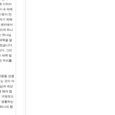
께 가까이
이 내 속에
이웃이 먼
그러기 위해
날 센타에서
먹으며 하나
는 하나님
제목을 알
 있습니다.
다. 그리
 새벽 빛
런 우리를
마음을 성결
키는 것이 아
나님과 세상
 해야 합
켜 구체적으
며 방황하는
 하나의 행