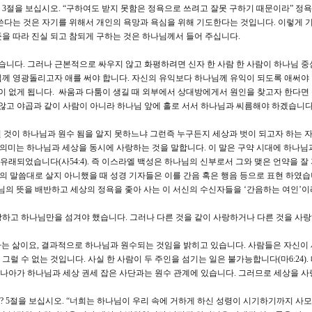
 3절을 보십시오. “구하여도 받지 못함은 정욕으로 쓰려고 잘못 구하기 때문이라” 정
쓴다는 것은 자기를 위해서 개인의 욕망과 욕심을 위해 기도한다는 것입니다. 이렇게 기
을 따라 진실 되고 참되게 구하는 것은 하나님께서 들어 주십니다.
습니다. 그러나 근본적으로 싸우지 않고 화평하려면 신자 한 사람 한 사람이 하나님 중
께 영광돌리고자 애를 써야 합니다. 자신의 유익보다 하나님께 유익이 되도록 애써야 
일이 없게 됩니다. 싸움과 다툼이 생길 때 외부에서 상대방에게서 원인을 찾고자 한다면
 않고 야곱과 같이 사람이 아니라 하나님 앞에 홀로 서서 하나님과 씨름해야 하겠습니다
된 것이 하나님과 원수 됨을 알지 못하느냐 그런즉 누구든지 세상과 벗이 되고자 하는 
의미는 하나님과 세상을 동시에 사랑하는 것을 말합니다. 이 말은 구약 시대에 하나님
래되었습니다(사54:4). 즉 이스라엘 백성은 하나님의 신부로서 그와 맺은 언약을 잘
님의 말씀대로 살지 아니했을 때 성경 기자들은 이를 간음 혹은 행음 등으로 표현 하였습니
 하나님의 뜻을 배반하고 세상의 정욕을 좇아 사는 이 서신의 수신자들을 ‘간음하는 여인’
하고 하나님만을 섬겨야 했습니다. 그러나 다른 것을 같이 사랑하거나 다른 것을 사
하는 삶이요, 결과적으로 하나님과 원수되는 것임을 밝히고 있습니다. 사람들은 자신이
럴 수 없는 것입니다. 사실 한 사람이 두 주인을 섬기는 일은 불가능합니다(마6:24).
. 나아가 하나님과 세상 권세 잡은 사단과는 원수 관계에 있습니다. 그러므로 세상을 사
 5절을 보십시오. “너희는 하나님이 우리 속에 거하게 하신 성령이 시기하기까지 사