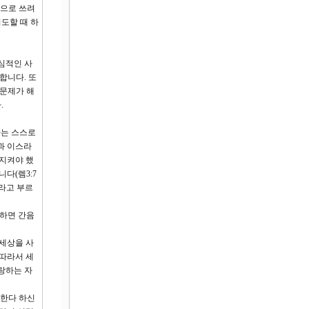
욕으로 쓰려
도할 때 하
심적인 사
합니다. 또
 문제가 해
.
자는 스스로
과 이스라
 지켜야 했
다(렘3:7
이라고 부르
랑하면 간음
 세상을 사
 따라서 세
랑하는 자
모한다 하신