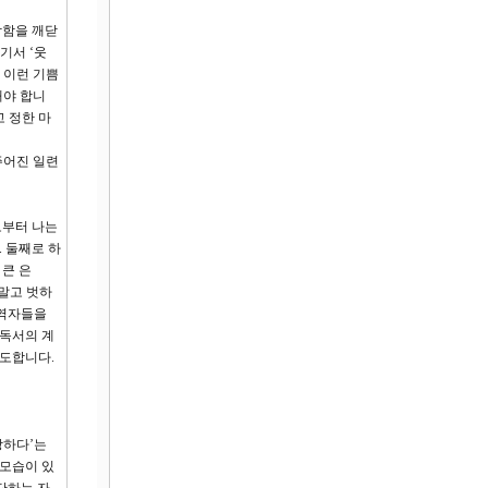
참함을 깨닫
기서 ‘웃
 이런 기쁨
해야 합니
 정한 마
주어진 일련
로부터 나는
 둘째로 하
 큰 은
 말고 벗하
동역자들을
 독서의 계
기도합니다.
방하다’는
 모습이 있