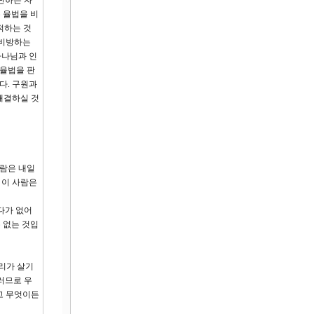
단하는 자
 율법을 비
적하는 것
 비방하는
하나님과 인
 율법을 판
다. 구원과
해결하실 것
사람은 내일
 이 사람은
다가 없어
 없는 것입
우리가 살기
러므로 우
고 무엇이든