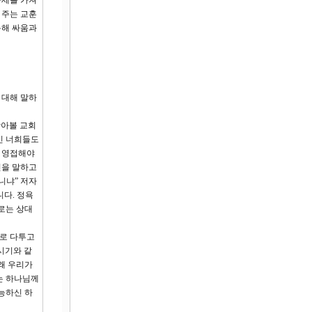
자세를 가져
 주는 교훈
통해 싸움과
 대해 말하
받아볼 교회
인 너희들도
고 영접해야
인을 말하고
니냐” 저자
니다. 정욕
으로는 상대
므로 다투고
시기와 같
왜 우리가
는 하나님께
능하신 하