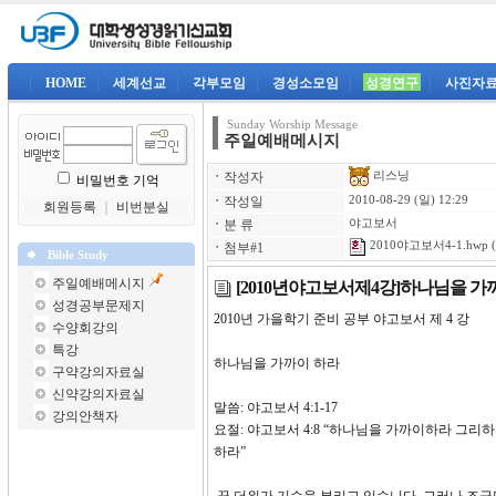
|
HOME
|
세계선교
|
각부모임
|
경성소모임
|
성경연구
|
사진자
Sunday Worship Message
주일예배메시지
리스닝
ㆍ
작성자
비밀번호 기억
ㆍ
작성일
2010-08-29 (일) 12:29
회원등록
｜
비번분실
ㆍ
분 류
야고보서
2010야고보서4-1.hwp
(
ㆍ
첨부#1
Bible Study
주일예배메시지
[2010년야고보서제4강]하나님을 가
성경공부문제지
2010년 가을학기 준비 공부 야
수양회강의
특강
하나님을 가까이 하라
구약강의자료실
신약강의자료실
말씀: 야고보서 4:1-17
강의안책자
요절: 야고보서 4:8 “하나님을 가까이하라 그
하라”