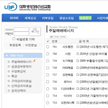
|
HOME
|
세계선교
|
각부모임
|
경성소모임
|
성경연구
|
사진자
Sunday Worship Message
주일예배메시지
비밀번호 기억
번호
글 제 목
회원등록
｜
비번분실
사도행전
[2016년 사도행전 제
761
시편
2010년 신입생 바이블
760
Bible Study
누가복음
2009 부활절수양회 
759
주일예배메시지
성경공부문제지
마태복음
[2009년마태복음제45
758
수양회강의
요한복음
[2010 요한복음7강
757
특강
구약강의자료실
로마서
[2009신년말씀]이방
756
신약강의자료실
디모데후서
[2012년 가을학기준
755
강의안책자
이사야
[2010년 가을제자수
754
요한계시록
[2008년송년감사예배
753