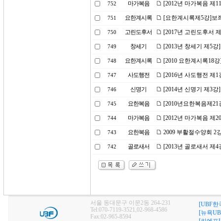
마가복음
[2012년 마가복음 제1
752
요한계시록
[요한계시록제5강]보
751
고린도후서
[2017년 고린도후서 
750
창세기
[2013년 창세기 제5강
749
요한계시록
[2010 요한계시록18
748
사도행전
[2016년 사도행전 제
747
신명기
[2014년 신명기 제3
746
요한복음
[2010년요한복음제2
745
마가복음
[2012년 마가복음 제2
744
요한복음
2009 부활절수양회 
743
골로새서
[2013년 골로새서 제
742
서울 동대문구 이문2동 264-231
[UBF한
Tel:070-7119-3521,02-968-4586
[뉴욕UB
Fax:02-965-8594