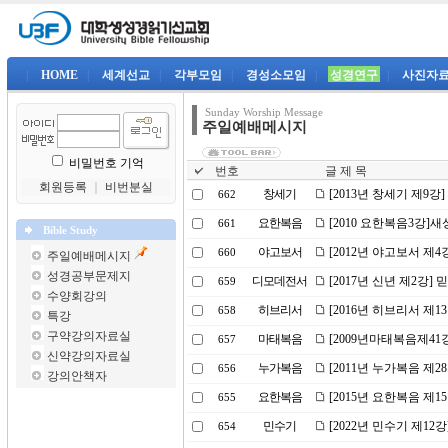
|
HOME
|
세계선교
|
각부모임
|
경성소모임
|
성경연구
|
사진자
Sunday Worship Message
주일예배메시지
비밀번호 기억
번호
글 제 목
회원등록
｜
비번분실
창세기
[2013년 창세기 제9강
662
요한복음
[2010 요한복음3강]
661
Bible Study
야고보서
[2012년 야고보서 제
660
주일예배메시지
성경공부문제지
디모데전서
[2017년 신년 제2강]
659
수양회강의
히브리서
[2016년 히브리서 제
658
특강
구약강의자료실
마태복음
[2009년마태복음제4
657
신약강의자료실
누가복음
[2011년 누가복음 제
656
강의안책자
요한복음
[2015년 요한복음 제
655
민수기
[2022년 민수기 제1
654