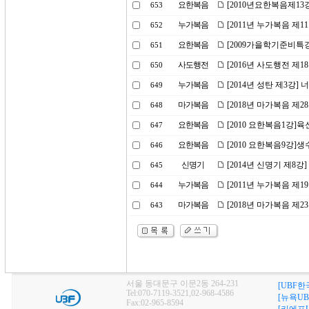
요한복음
[2010년요한복음제13
653
누가복음
[2011년 누가복음 제
652
요한복음
[2009가을학기준비특강
651
사도행전
[2016년 사도행전 제
650
누가복음
[2014년 성탄 제3강
649
마가복음
[2018년 마가복음 제
648
요한복음
[2010 요한복음1강]
647
요한복음
[2010 요한복음9강]생
646
신명기
[2014년 신명기 제8강
645
누가복음
[2011년 누가복음 제1
644
마가복음
[2018년 마가복음 제2
643
서울 동대문구 이문2동 264-231
[UBF한
Tel:070-7119-3521,02-968-4586
[뉴욕UB
Fax:02-965-8594