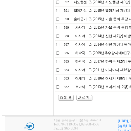
사도행전
[2016년 사도행전 제9강
592
열왕기상
[2018년 열왕기상 제7강
591
출애굽기
[2015년 가을 준비 특강
590
사사기
[2015년 가을 준비 특강 
589
이사야
[2014년 신년 제7강]
588
이사야
[2014년 신년 제6강] 
587
하박국
[2009년추수감사예배]
586
하박국
[2017년 하박국 제2강
585
이사야
[2011년 이사야서 제1
584
창세기
[2019년 창세기 제8강] 
583
로마서
[2013년 로마서 제12강
582
서울 동대문구 이문2동 264-231
[UBF한
Tel:070-7119-3521,02-968-4586
[뉴욕UB
Fax:02-965-8594