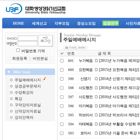
|
HOME
|
세계선교
|
각부모임
|
경성소모임
|
성경연구
|
사진자
Sunday Worship Message
주일예배메시지
비밀번호 기억
번호
글 제 목
회원등록
｜
비번분실
누가복음
[2011년 누가복음 제16
601
요한복음
[2015년 요한복음 제4강
600
Bible Study
신명기
[2014년 신명기 제6강]
599
주일예배메시지
성경공부문제지
사도행전
[2016년 사도행전 제1
598
수양회강의
사도행전
[2016년 사도행전 제6강
597
특강
구약강의자료실
마가복음
[2018년 마가복음 제5강
596
신약강의자료실
히브리서
[2015년 히브리서 제6
595
강의안책자
마태복음
[2014년 부활절 수양회
594
로마서
[2015년 가을 준비 특강 
593